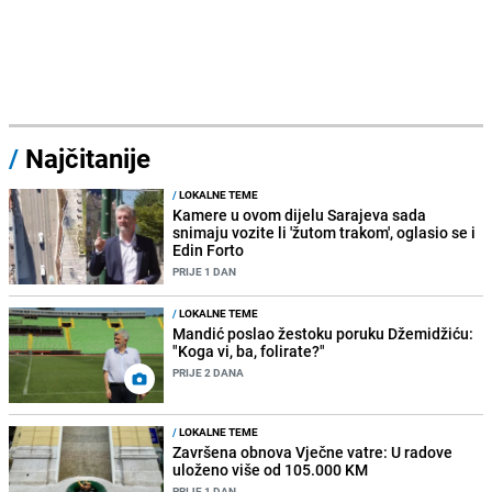
/
Najčitanije
/
LOKALNE TEME
Kamere u ovom dijelu Sarajeva sada
snimaju vozite li 'žutom trakom', oglasio se i
Edin Forto
PRIJE 1 DAN
/
LOKALNE TEME
Mandić poslao žestoku poruku Džemidžiću:
"Koga vi, ba, folirate?"
PRIJE 2 DANA
/
LOKALNE TEME
Završena obnova Vječne vatre: U radove
uloženo više od 105.000 KM
PRIJE 1 DAN