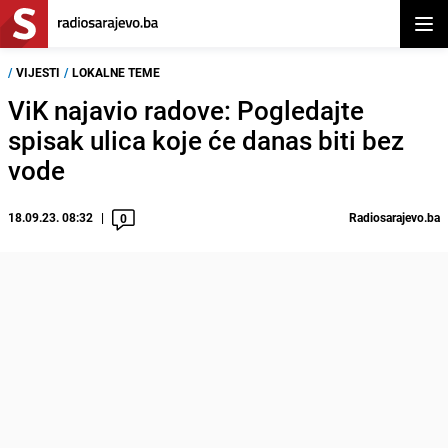
Otvor
/
VIJESTI
/
LOKALNE TEME
ViK najavio radove: Pogledajte
spisak ulica koje će danas biti bez
vode
18.09.23. 08:32
Radiosarajevo.ba
0