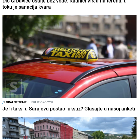
Dio Grbavice ostaje bez vode: Radnici ViK-a na terenu, u
toku je sanacija kvara
/
LOKALNE TEME
I
PRIJE OKO 22H
Je li taksi u Sarajevu postao luksuz? Glasajte u našoj anketi