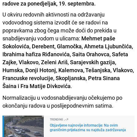
radove za ponedjeljak, 19. septembra.
U okviru redovnih aktivnosti na održavanju
vodovodnog sistema izvodit će se radovi na
popravkama zbog čega može doći do prekida u
snabdijevanju vodom u ulicama:
Mehmet paše
Sokolovića, Derebent, Glamočka, Ahmeta Ljubunčića,
Ibrahima hafiza Riđanovića, Saita Orahovca, Safeta
Zajke, Vlakovo, Zeleni Ariš, Sarajevskih gazija,
Humska, Donji Hotonj, Kalemova, Tešanjska, Vlakovo,
Francuske revolucije, Skopljanska, Petra Sinana
Šaina i Fra Matije Divkovića
.
Normalizaciju u vodosnabdijevanju očekujemo po
okončanju radova u poslijepodnevnim satima.
TRENDING
Objavljene najnovije informacije: Na ovim
graničnim prijelazima su najduža zadržavanja