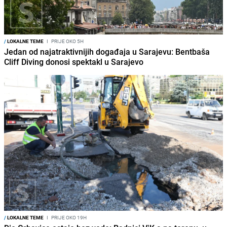
/
LOKALNE TEME
I
PRIJE OKO 5H
Jedan od najatraktivnijih događaja u Sarajevu: Bentbaša
Cliff Diving donosi spektakl u Sarajevo
/
LOKALNE TEME
I
PRIJE OKO 19H