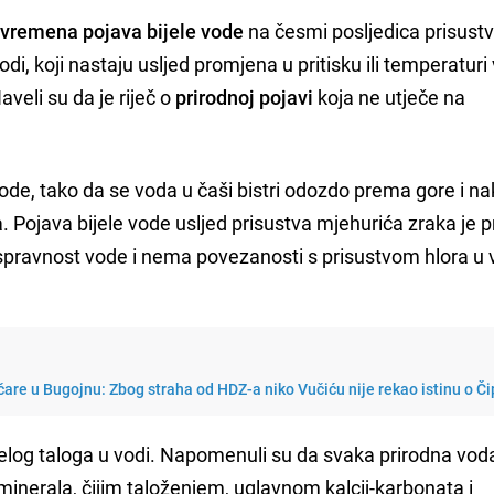
vremena pojava bijele vode
na česmi posljedica prisust
i, koji nastaju usljed promjena u pritisku ili temperaturi
veli su da je riječ o
prirodnoj pojavi
koja ne utječe na
vode, tako da se voda u čaši bistri odozdo prema gore i n
ra. Pojava bijele vode usljed prisustva mjehurića zraka je 
spravnost vode i nema povezanosti s prisustvom hlora u v
tičare u Bugojnu: Zbog straha od HDZ-a niko Vučiću nije rekao istinu o Či
ijelog taloga u vodi. Napomenuli su da svaka prirodna vod
 minerala, čijim taloženjem, uglavnom kalcij-karbonata i