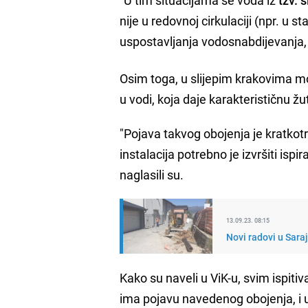
nije u redovnoj cirkulaciji (npr. u
uspostavljanja vodosnabdijevanja, 
Osim toga, u slijepim krakovima 
u vodi, koja daje karakterističnu ž
"Pojava takvog obojenja je kratkotra
instalacija potrebno je izvršiti ispi
naglasili su.
13.09.23. 08:15
Novi radovi u Sara
Kako su naveli u ViK-u, svim ispit
ima pojavu navedenog obojenja, i 