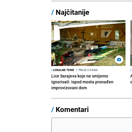
/
Najčitanije
/
LOKALNE TEME
I
PRIJE 2 DANA
/
Lice Sarajeva koje ne smijemo
ignorisati: Ispod mosta pronađen
improvizovani dom
/
Komentari