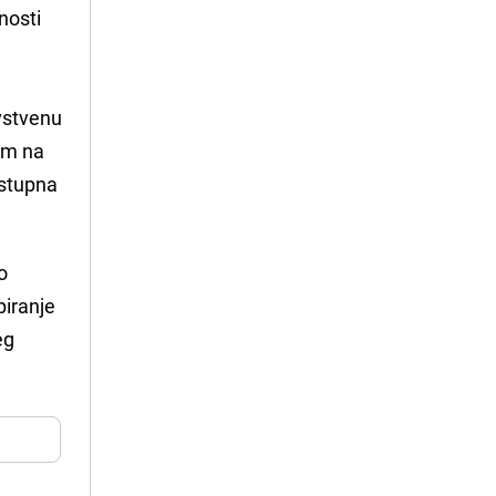
nosti
vstvenu
om na
stupna
o
piranje
eg