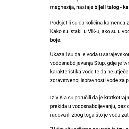
magnezija, nastaje
bijeli talog - 
Podsjetili su da količina kamenca 
Kako su istakli u ViK-u, ako su u vod
boje
.
Ukazali su da je voda u sarajevs
vodosnabdijevanja Stup, gdje je t
karakteristika vode te da ne utječ
zdravstvenoj ispravnosti vode za p
Iz ViK-a su poručili da je
kratkotraj
prekida u vodosnabdijevanju, bez o
radova ili zbog toga što je vodu za
"U tim situacijama se voda iz
tzv. 