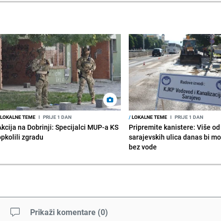
LOKALNE TEME
I
PRIJE 1 DAN
/
LOKALNE TEME
I
PRIJE 1 DAN
Akcija na Dobrinji: Specijalci MUP-a KS
Pripremite kanistere: Više od
opkolili zgradu
sarajevskih ulica danas bi mo
bez vode
Prikaži komentare
(
0
)