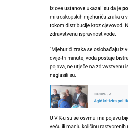
Iz ove ustanove ukazali su da je
po
mikroskopskih mjehurića zraka u vod
tokom distribucije kroz cjevovod. Na
zdravstvenu ispravnost vode.
"Mjehurići zraka se oslobađaju iz 
dvije-tri minute, voda postaje bist
pojava, ne utječe na zdravstvenu i
naglasili su.
TRENDING
Agić kritizira poli
U ViK-u su se osvrnuli na pojavu b
veću ili manju količinu rastvorenih