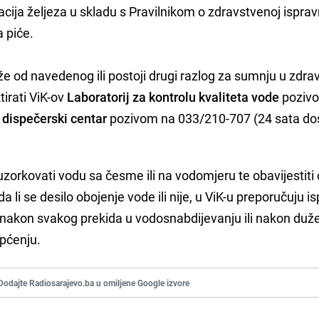
acija željeza u skladu s Pravilnikom o zdravstvenoj isprav
a piće.
e od navedenog ili postoji drugi razlog za sumnju u zdra
irati ViK-ov
Laboratorij za kontrolu kvaliteta vode
poziv
i
dispečerski centar
pozivom na 033/210-707 (24 sata do
uzorkovati vodu sa česme ili na vodomjeru te obavijestiti 
a li se desilo obojenje vode ili nije, u ViK-u preporučuju is
a nakon svakog prekida u vodosnabdijevanju ili nakon duž
općenju.
Dodajte Radiosarajevo.ba u omiljene Google izvore