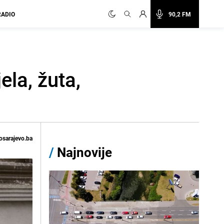
RADIO
90,2 FM
ela, žuta,
osarajevo.ba
/
Najnovije