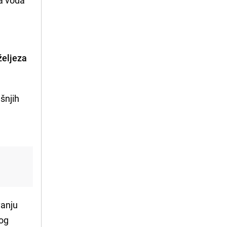
n
 željeza
ašnjih
,
vanju
nog