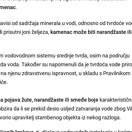
kamenac
.
zavisi od sadržaja minerala u vodi, odnosno od tvrdoće vo
i prisutni joni željeza,
kamenac može biti narandžaste il
kom vodovodnom sistemu srednje tvrda, osim na području
vrda voda. Također su napomenuli da je tvrdoća vode prir
e na njenu zdravstvenu ispravnost, u skladu s Pravilnikom
iće.
na pojava žute, narandžaste ili smeđe boje
karakteristič
bzira da li se prekid desio usljed zatvaranja vode zbog Vi
tvorio upravitelj stambenog objekta iz nekog razloga.
slijepih krakova
, tj. dijelova vodovodnih instalacija u koji