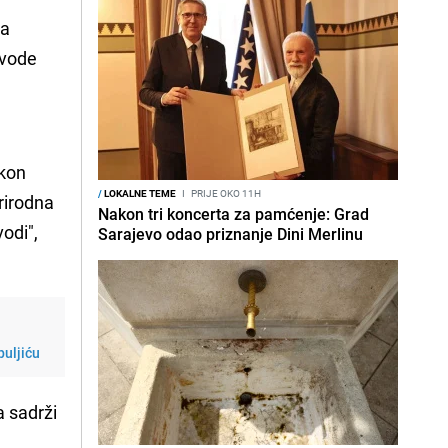
va
 vode
akon
/
LOKALNE TEME
I
PRIJE OKO 11H
prirodna
Nakon tri koncerta za pamćenje: Grad
odi",
Sarajevo odao priznanje Dini Merlinu
puljiću
a sadrži