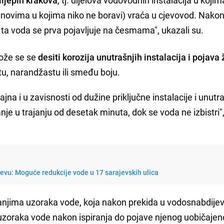
 stanovima u kojima niko ne boravi) vraća u cjevovod. Nako
ta voda se prva pojavljuje na česmama", ukazali su.
može se se
desiti korozija unutrašnjih instalacija i pojava
utu, narandžastu ili smeđu boju.
jna i u zavisnosti od dužine priključne instalacije i unutr
ranje u trajanju od desetak minuta, dok se voda ne izbistri"
jevu: Moguće redukcije vode u 17 sarajevskih ulica
ivanjima uzoraka vode, koja nakon prekida u vodosnabdije
uzoraka vode nakon ispiranja do pojave njenog uobičaje