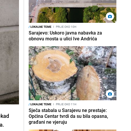
/
LOKALNE TEME
I
PRIJE OKO 10H
Sarajevo: Uskoro javna nabavka za
obnovu mosta u ulici Ive Andrića
/
LOKALNE TEME
I
PRIJE OKO 11H
Sječa stabala u Sarajevu ne prestaje:
ekad
Općina Centar tvrdi da su bila opasna,
građani ne vjeruju
a.