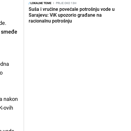
/
LOKALNE TEME
I
PRIJE OKO 13H
Suša i vrućine povećale potrošnju vode u
Sarajevu: ViK upozorio građane na
racionalnu potrošnju
de.
i smeđe
odna
 o
na nakon
K-ovih
ma voda