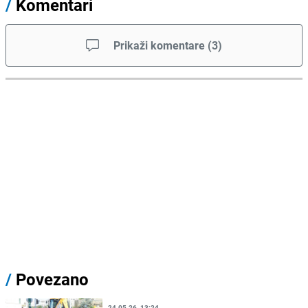
/
Komentari
Prikaži komentare
(
3
)
/
Povezano
24.05.26. 13:24