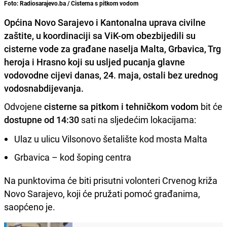
Foto: Radiosarajevo.ba / Cisterna s pitkom vodom
Općina Novo Sarajevo i Kantonalna uprava civilne
zaštite, u koordinaciji sa ViK-om obezbijedili su
cisterne vode za građane naselja Malta, Grbavica, Trg
heroja i Hrasno koji su usljed pucanja glavne
vodovodne cijevi danas, 24. maja, ostali bez urednog
vodosnabdijevanja.
Odvojene
cisterne sa pitkom i tehničkom vodom
bit će
dostupne od 14:30
sati na sljedećim lokacijama:
Ulaz u ulicu Vilsonovo šetalište kod mosta Malta
Grbavica – kod šoping centra
Na punktovima će biti prisutni volonteri Crvenog križa
Novo Sarajevo, koji će pružati pomoć građanima,
saopćeno je.