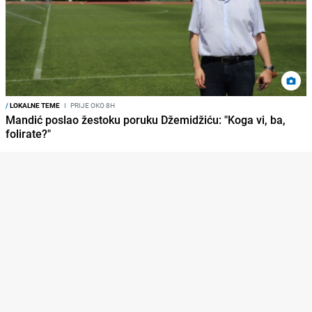
/
LOKALNE TEME
I
PRIJE OKO 8H
Mandić poslao žestoku poruku Džemidžiću: "Koga vi, ba,
folirate?"