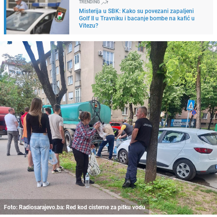
TRENDING
Misterija u SBK: Kako su povezani zapaljeni
Golf II u Travniku i bacanje bombe na kafić u
Vitezu?
Foto: Radiosarajevo.ba: Red kod cisterne za pitku vodu