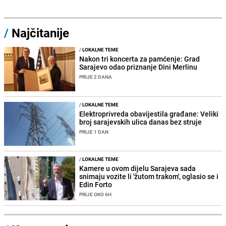
/
Najčitanije
/
LOKALNE TEME
Nakon tri koncerta za pamćenje: Grad
Sarajevo odao priznanje Dini Merlinu
PRIJE 2 DANA
/
LOKALNE TEME
Elektroprivreda obavijestila građane: Veliki
broj sarajevskih ulica danas bez struje
PRIJE 1 DAN
/
LOKALNE TEME
Kamere u ovom dijelu Sarajeva sada
snimaju vozite li 'žutom trakom', oglasio se i
Edin Forto
PRIJE OKO 6H