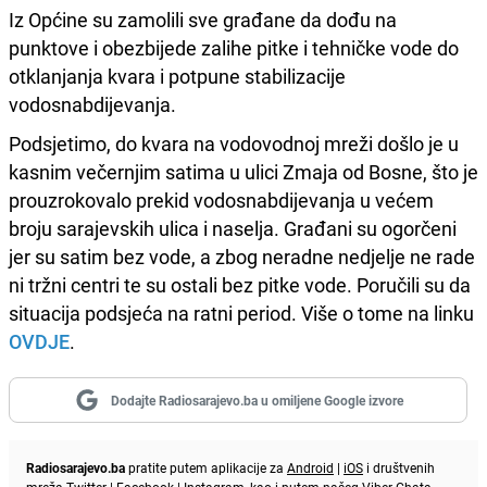
Iz Općine su zamolili sve građane da dođu na
punktove i obezbijede zalihe pitke i tehničke vode do
otklanjanja kvara i potpune stabilizacije
vodosnabdijevanja.
Podsjetimo, do kvara na vodovodnoj mreži došlo je u
kasnim večernjim satima u ulici Zmaja od Bosne, što je
prouzrokovalo prekid vodosnabdijevanja u većem
broju sarajevskih ulica i naselja. Građani su ogorčeni
jer su satim bez vode, a zbog neradne nedjelje ne rade
ni tržni centri te su ostali bez pitke vode. Poručili su da
situacija podsjeća na ratni period. Više o tome na linku
OVDJE
.
Dodajte Radiosarajevo.ba u omiljene Google izvore
Radiosarajevo.ba
pratite putem aplikacije za
Android
|
iOS
i društvenih