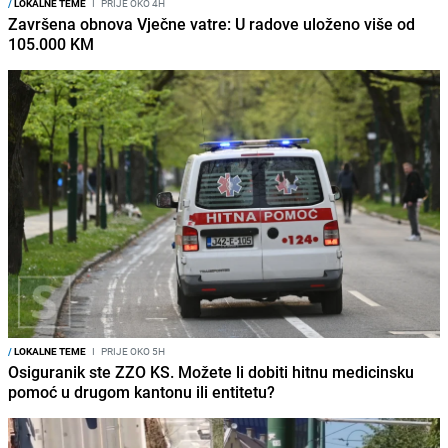
/
LOKALNE TEME
I
PRIJE OKO 4H
Završena obnova Vječne vatre: U radove uloženo više od
105.000 KM
/
LOKALNE TEME
I
PRIJE OKO 5H
Osiguranik ste ZZO KS. Možete li dobiti hitnu medicinsku
pomoć u drugom kantonu ili entitetu?