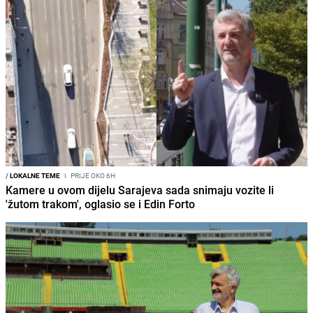
/
LOKALNE TEME
I
PRIJE OKO 6H
Kamere u ovom dijelu Sarajeva sada snimaju vozite li
'žutom trakom', oglasio se i Edin Forto