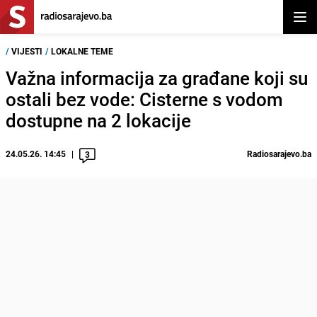
Otvor
/
VIJESTI
/
LOKALNE TEME
Važna informacija za građane koji su
ostali bez vode: Cisterne s vodom
dostupne na 2 lokacije
24.05.26. 14:45
Radiosarajevo.ba
3