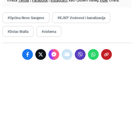
mreža
Twitter
|
Facebook
|
Instagram
, kao i putem našeg
Viber
Chata.
#Općina Novo Sarajevo
#KJKP Vodovod i kanalizacija
#Dolac Malta
#cisterna