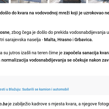
 došlo do kvara na vodovodnoj mreži koji je uzrokovao n
Bosne
, zbog čega je došlo do prekida vodosnabdijevanja 
tri sarajevska naselja -
Malta, Hrasno
i
Grbavica.
 su jutros izašli na teren čime je
započela sanacija kvar
a
normalizacija vodosnabdijevanja se očekuje nakon zav
esti u Blažuju: Sudarili se kamion i automobil
o.ba
je zabilježio kadrove s mjesta kvara, a njegove fotogr