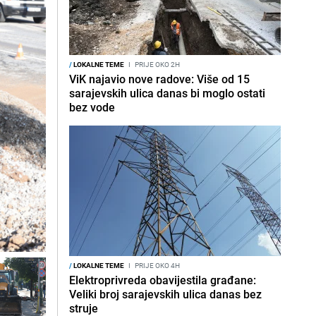
/
LOKALNE TEME
I
PRIJE OKO 2H
ViK najavio nove radove: Više od 15
sarajevskih ulica danas bi moglo ostati
bez vode
/
LOKALNE TEME
I
PRIJE OKO 4H
Elektroprivreda obavijestila građane:
Veliki broj sarajevskih ulica danas bez
struje