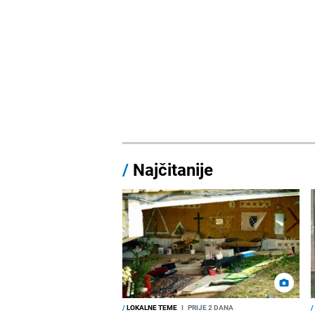
/
Najčitanije
/
LOKALNE TEME
I
PRIJE 2 DANA
/