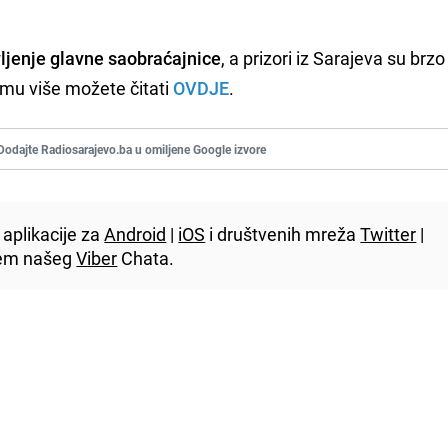
vljenje glavne saobraćajnice
, a prizori iz Sarajeva su brzo
emu više možete čitati
OVDJE
.
Dodajte Radiosarajevo.ba u omiljene Google izvore
aplikacije za
Android
|
iOS
i društvenih mreža
Twitter
|
utem našeg
Viber
Chata.