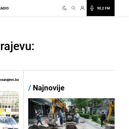
RADIO
90,2 FM
rajevu:
osarajevo.ba
/
Najnovije