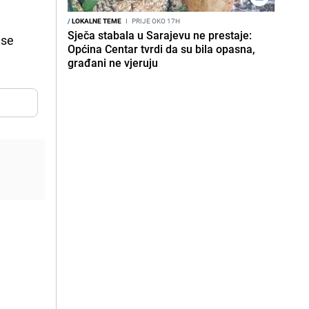
/
LOKALNE TEME
I
PRIJE OKO 17H
Sječa stabala u Sarajevu ne prestaje:
 se
Općina Centar tvrdi da su bila opasna,
građani ne vjeruju