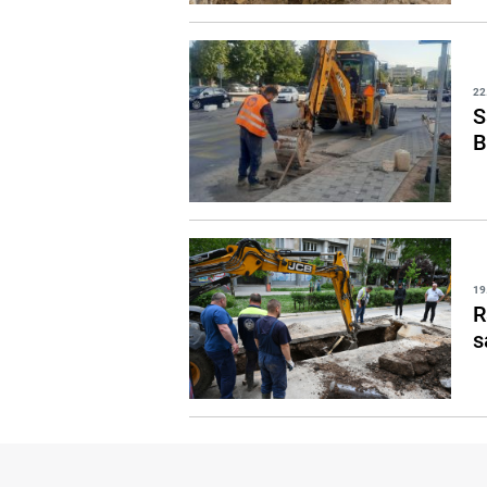
22
S
B
19
R
s