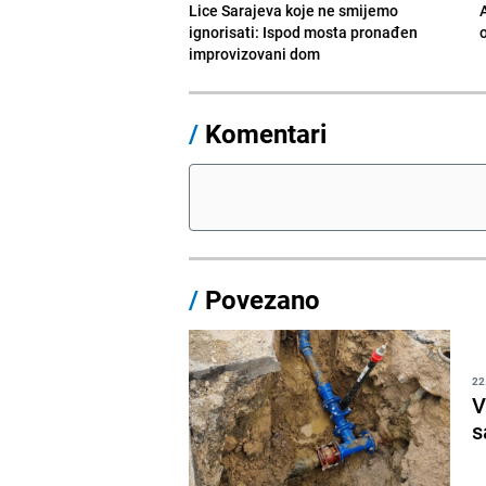
Lice Sarajeva koje ne smijemo
ignorisati: Ispod mosta pronađen
improvizovani dom
/
Komentari
/
Povezano
22
V
s