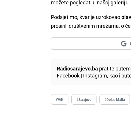
možete pogledati u našoj
galeriji.
Podsjetimo, kvar je uzrokovao
pla
proširili društvenim mrežama, o č
Radiosarajevo.ba
pratite putem 
Facebook
|
Instagram
, kao i p
#ViK
#Sarajevo
#Dolac Malta