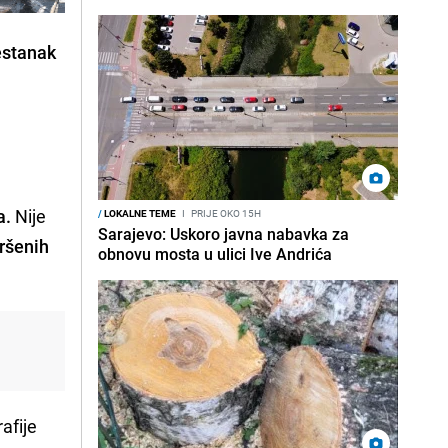
estanak
u
a.
Nije
/
LOKALNE TEME
I
PRIJE OKO 15H
Sarajevo: Uskoro javna nabavka za
ršenih
obnovu mosta u ulici Ive Andrića
afije