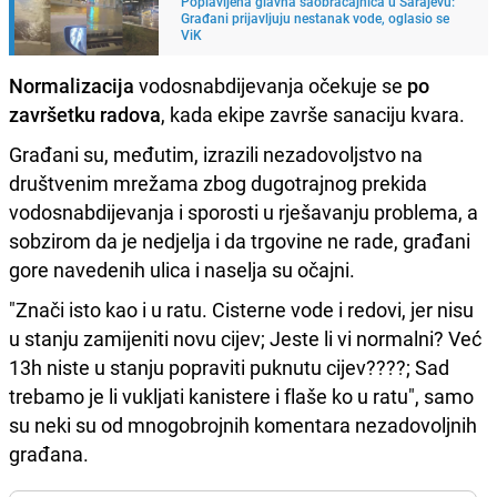
Poplavljena glavna saobraćajnica u Sarajevu:
Građani prijavljuju nestanak vode, oglasio se
ViK
Normalizacija
vodosnabdijevanja očekuje se
po
završetku radova
, kada ekipe završe sanaciju kvara.
Građani su, međutim, izrazili nezadovoljstvo na
društvenim mrežama zbog dugotrajnog prekida
vodosnabdijevanja i sporosti u rješavanju problema, a
sobzirom da je nedjelja i da trgovine ne rade, građani
gore navedenih ulica i naselja su očajni.
"Znači isto kao i u ratu. Cisterne vode i redovi, jer nisu
u stanju zamijeniti novu cijev; Jeste li vi normalni? Već
13h niste u stanju popraviti puknutu cijev????; Sad
trebamo je li vukljati kanistere i flaše ko u ratu", samo
su neki su od mnogobrojnih komentara nezadovoljnih
građana.