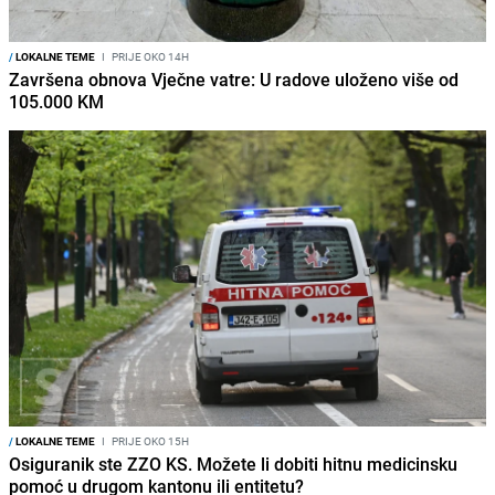
/
LOKALNE TEME
I
PRIJE OKO 14H
Završena obnova Vječne vatre: U radove uloženo više od
105.000 KM
/
LOKALNE TEME
I
PRIJE OKO 15H
Osiguranik ste ZZO KS. Možete li dobiti hitnu medicinsku
pomoć u drugom kantonu ili entitetu?