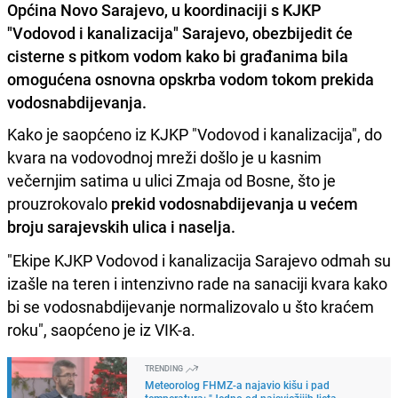
Općina Novo Sarajevo, u koordinaciji s KJKP
"Vodovod i kanalizacija" Sarajevo, obezbijedit će
cisterne s pitkom vodom kako bi građanima bila
omogućena osnovna opskrba vodom tokom prekida
vodosnabdijevanja.
Kako je saopćeno iz KJKP "Vodovod i kanalizacija", do
kvara na vodovodnoj mreži došlo je u kasnim
večernjim satima u ulici Zmaja od Bosne, što je
prouzrokovalo
prekid vodosnabdijevanja u većem
broju sarajevskih ulica i naselja.
"Ekipe KJKP Vodovod i kanalizacija Sarajevo odmah su
izašle na teren i intenzivno rade na sanaciji kvara kako
bi se vodosnabdijevanje normalizovalo u što kraćem
roku", saopćeno je iz VIK-a.
TRENDING
Meteorolog FHMZ-a najavio kišu i pad
temperatura: "Jedno od najsvježijih ljeta