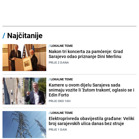
/
Najčitanije
/
LOKALNE TEME
Nakon tri koncerta za pamćenje: Grad
Sarajevo odao priznanje Dini Merlinu
PRIJE 2 DANA
/
LOKALNE TEME
Kamere u ovom dijelu Sarajeva sada
snimaju vozite li 'žutom trakom', oglasio se i
Edin Forto
PRIJE OKO 16H
/
LOKALNE TEME
Elektroprivreda obavijestila građane: Veliki
broj sarajevskih ulica danas bez struje
PRIJE 1 DAN