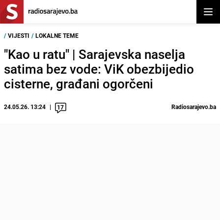
Otvor
/
VIJESTI
/
LOKALNE TEME
"Kao u ratu" | Sarajevska naselja
satima bez vode: ViK obezbijedio
cisterne, građani ogorčeni
24.05.26. 13:24
Radiosarajevo.ba
17