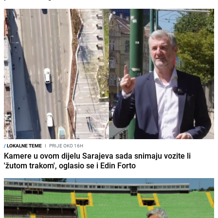
/
LOKALNE TEME
I
PRIJE OKO 16H
Kamere u ovom dijelu Sarajeva sada snimaju vozite li
'žutom trakom', oglasio se i Edin Forto