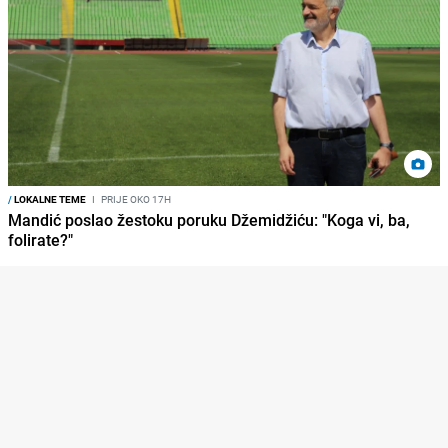
/
LOKALNE TEME
I
PRIJE OKO 17H
Mandić poslao žestoku poruku Džemidžiću: "Koga vi, ba,
folirate?"