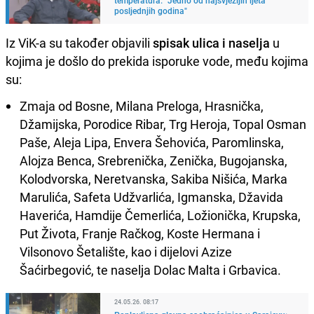
posljednjih godina"
Iz ViK-a su također objavili
spisak ulica i naselja
u
kojima je došlo do prekida isporuke vode, među kojima
su:
Zmaja od Bosne, Milana Preloga, Hrasnička,
Džamijska, Porodice Ribar, Trg Heroja, Topal Osman
Paše, Aleja Lipa, Envera Šehovića, Paromlinska,
Alojza Benca, Srebrenička, Zenička, Bugojanska,
Kolodvorska, Neretvanska, Sakiba Nišića, Marka
Marulića, Safeta Udžvarlića, Igmanska, Džavida
Haverića, Hamdije Čemerlića, Ložionička, Krupska,
Put Života, Franje Račkog, Koste Hermana i
Vilsonovo Šetalište, kao i dijelovi Azize
Šaćirbegović, te naselja Dolac Malta i Grbavica.
24.05.26. 08:17