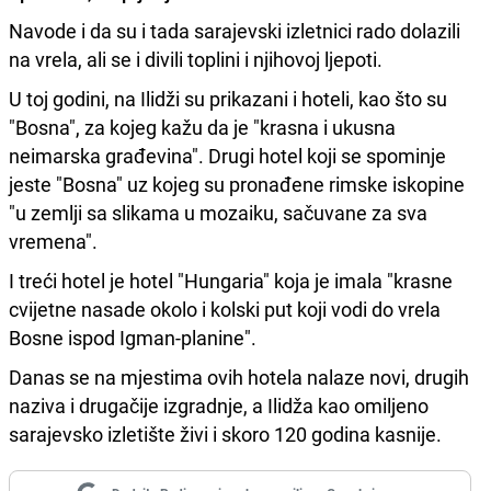
Navode i da su i tada sarajevski izletnici rado dolazili
na vrela, ali se i divili toplini i njihovoj ljepoti.
U toj godini, na Ilidži su prikazani i hoteli, kao što su
"Bosna", za kojeg kažu da je "krasna i ukusna
neimarska građevina". Drugi hotel koji se spominje
jeste "Bosna" uz kojeg su pronađene rimske iskopine
"u zemlji sa slikama u mozaiku, sačuvane za sva
vremena".
I treći hotel je hotel "Hungaria" koja je imala "krasne
cvijetne nasade okolo i kolski put koji vodi do vrela
Bosne ispod Igman-planine".
Danas se na mjestima ovih hotela nalaze novi, drugih
naziva i drugačije izgradnje, a Ilidža kao omiljeno
sarajevsko izletište živi i skoro 120 godina kasnije.