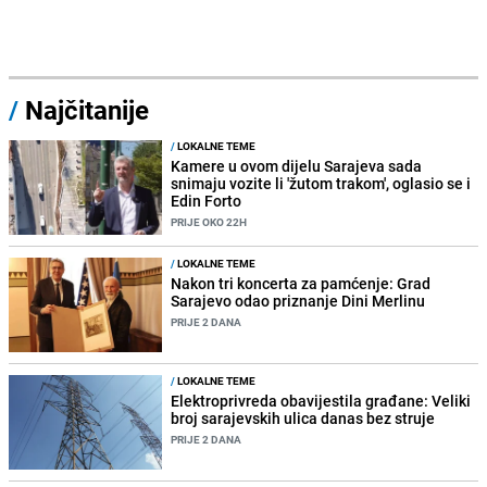
/
Najčitanije
/
LOKALNE TEME
Kamere u ovom dijelu Sarajeva sada
snimaju vozite li 'žutom trakom', oglasio se i
Edin Forto
PRIJE OKO 22H
/
LOKALNE TEME
Nakon tri koncerta za pamćenje: Grad
Sarajevo odao priznanje Dini Merlinu
PRIJE 2 DANA
/
LOKALNE TEME
Elektroprivreda obavijestila građane: Veliki
broj sarajevskih ulica danas bez struje
PRIJE 2 DANA