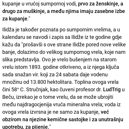
kupanje u vrućoj sumpornoj vodi,
prvo za ženskinje, a
drugo za muškinje, a među njima imaju zasebne izbe
za kupanje
."
Ilidža je također poznata po sumpornim vrelima, a u
kalendaru se navodi i zapis sa Ilidže iz te godine gdje
kažu da "prošavši s ove strane Ilidže pored nove velike
banje, dolazimo do velikog sumpornog vrela, koje nam
slika predstavlja. Ovo je vrelo bušenjem na starom
vrelu istom 1893. godine otkriveno, a iz njega ključa
sada snažan vir. koji za 24 sabata daje vodenu
množinu od 13.800 hektolitara. Toplina ovoga vrela
čini 58° C. Stručnjak, kao čuveni profesor dr.
LudTrig
u
Beču, izrekao je o tome vrelu, da se može ubrojiti
među najdragocjenija vruća mineralna vrela; voda iz
ovoga vrela izvrsna je ne samo za kupanje,
već
obzirom na njezine kemične sastojke i za unutrašnju
upotrebu, za pijenje.
"