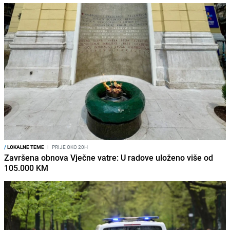
/
LOKALNE TEME
I
PRIJE OKO 20H
Završena obnova Vječne vatre: U radove uloženo više od
105.000 KM