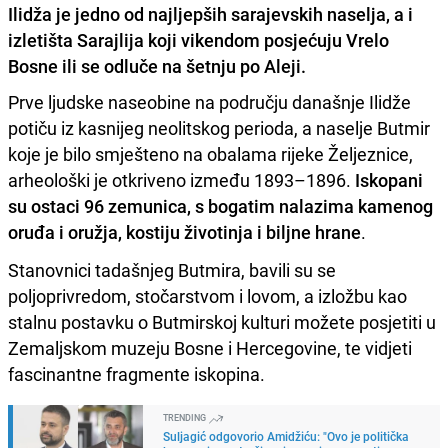
Ilidža je jedno od najljepših sarajevskih naselja, a i
izletišta Sarajlija koji vikendom posjećuju Vrelo
Bosne ili se odluče na šetnju po Aleji.
Prve ljudske naseobine na području današnje Ilidže
potiču iz kasnijeg neolitskog perioda, a naselje Butmir
koje je bilo smješteno na obalama rijeke Željeznice,
arheološki je otkriveno između 1893–1896.
Iskopani
su ostaci 96 zemunica, s bogatim nalazima kamenog
oruđa i oružja, kostiju životinja i biljne hrane
.
Stanovnici tadašnjeg Butmira, bavili su se
poljoprivredom, stočarstvom i lovom, a izložbu kao
stalnu postavku o Butmirskoj kulturi možete posjetiti u
Zemaljskom muzeju Bosne i Hercegovine, te vidjeti
fascinantne fragmente iskopina.
TRENDING
Suljagić odgovorio Amidžiću: "Ovo je politička