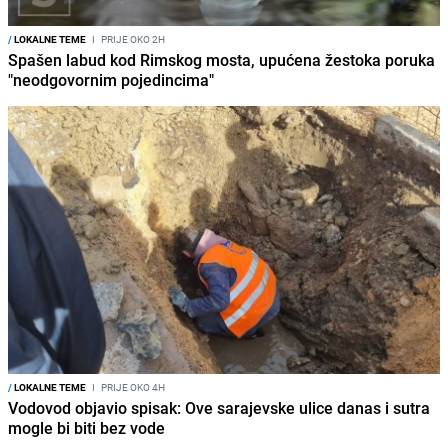
/
LOKALNE TEME
I
PRIJE OKO 2H
Spašen labud kod Rimskog mosta, upućena žestoka poruka
"neodgovornim pojedincima"
/
LOKALNE TEME
I
PRIJE OKO 4H
Vodovod objavio spisak: Ove sarajevske ulice danas i sutra
mogle bi biti bez vode