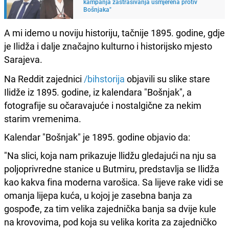
kampanja zastrašivanja usmjerena protiv
Bošnjaka"
A mi idemo u noviju historiju, tačnije 1895. godine, gdje
je Ilidža i dalje značajno kulturno i historijsko mjesto
Sarajeva.
Na Reddit zajednici
/bihstorija
objavili su slike stare
Ilidže iz 1895. godine, iz kalendara "Bošnjak", a
fotografije su očaravajuće i nostalgične za nekim
starim vremenima.
Kalendar "Bošnjak" je 1895. godine objavio da:
"Na slici, koja nam prikazuje llidžu gledajući na nju sa
poljoprivredne stanice u Butmiru, predstavlja se Ilidža
kao kakva fina moderna varošica. Sa lijeve rake vidi se
omanja lijepa kuća, u kojoj je zasebna banja za
gospođe, za tim velika zajednička banja sa dvije kule
na krovovima, pod koja su velika korita za zajedničko