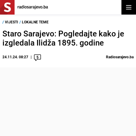
Otvor
/
VIJESTI
/
LOKALNE TEME
Staro Sarajevo: Pogledajte kako je
izgledala Ilidža 1895. godine
24.11.24. 08:27
Radiosarajevo.ba
5