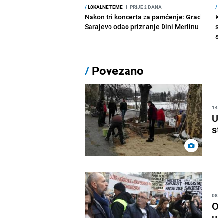
/
LOKALNE TEME
I
PRIJE 2 DANA
/
Nakon tri koncerta za pamćenje: Grad
Sarajevo odao priznanje Dini Merlinu
s
/
Povezano
14
U
s
08
O
u