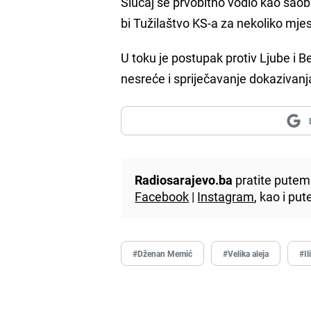
Slučaj se prvobitno vodio kao sao
bi Tužilaštvo KS-a za nekoliko mje
U toku je postupak protiv Ljube i B
nesreće i spriječavanje dokazivan
Radiosarajevo.ba
pratite putem 
Facebook
|
Instagram
, kao i p
#Dženan Memić
#Velika aleja
#Il