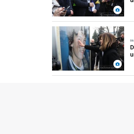
06
D
u