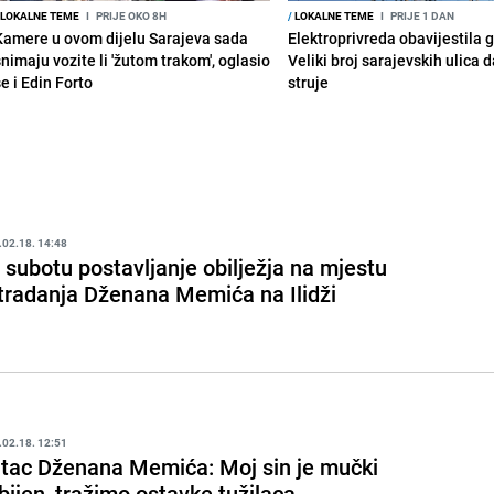
LOKALNE TEME
I
PRIJE OKO 8H
/
LOKALNE TEME
I
PRIJE 1 DAN
Kamere u ovom dijelu Sarajeva sada
Elektroprivreda obavijestila 
snimaju vozite li 'žutom trakom', oglasio
Veliki broj sarajevskih ulica 
e i Edin Forto
struje
.02.18. 14:48
 subotu postavljanje obilježja na mjestu
tradanja Dženana Memića na Ilidži
.02.18. 12:51
tac Dženana Memića: Moj sin je mučki
bijen, tražimo ostavke tužilaca