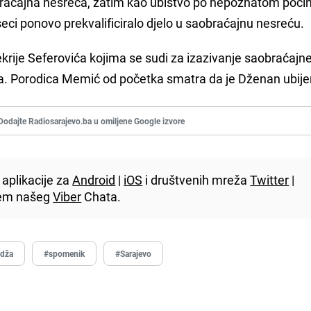
braćajna nesreća, zatim kao ubistvo po nepoznatom počin
seci ponovo prekvalificiralo djelo u saobraćajnu nesreću.
ekrije Seferovića kojima se sudi za izazivanje saobraćajn
ja. Porodica Memić od početka smatra da je Dženan ubije
Dodajte Radiosarajevo.ba u omiljene Google izvore
aplikacije za
Android
|
iOS
i društvenih mreža
Twitter
|
utem našeg
Viber
Chata.
idža
#spomenik
#Sarajevo