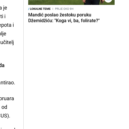
a je
/
LOKALNE TEME
I
PRIJE OKO 9H
Mandić poslao žestoku poruku
i i
Džemidžiću: "Koga vi, ba, folirate?"
epota i
lje
učitelj
da
g
ntirao.
ebruara
i od
CUS).