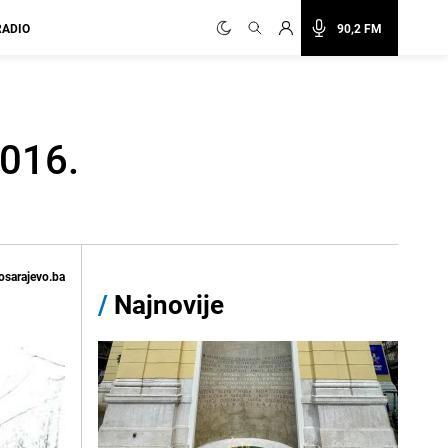
RADIO
90,2 FM
2016.
osarajevo.ba
/
Najnovije