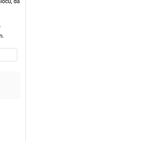
iocu, da
e
n.