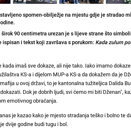
 postavljeno spomen-obilježje na mjestu gdje je stradao m
godine.
širok 90 centimetra urezan je s lijeve strane što simboli
ispisan i tekst koji završava s porukom:
Kada zulum po
ne kada imaš sve dokaze, ali nije tako. Iako imamo dokaze
užilaštva KS-a i dijelom MUP-a KS-a da dokažem da je D
mafija u ovoj državi, to je kantonalna tužiteljica Dalida Bur
 dokazati. Dok je dobrih ljudi, svi ćemo mi biti Dženan", ka
kom emotivnog obraćanja.
anas je kazao kako je mjesto stradanja teško i bolno te d
e dvije godine budi tugu i bol.