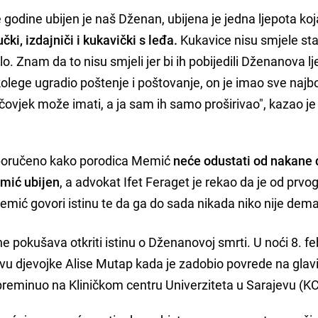
 godine ubijen je naš Dženan, ubijena je jedna ljepota koj
čki, izdajniči i kukavički s leđa.
Kukavice nisu smjele stat
ilo. Znam da to nisu smjeli jer bi ih pobijedili Dženanova lj
olege ugradio poštenje i poštovanje, on je imao sve najbo
čovjek može imati, a ja sam ih samo proširivao", kazao je 
 poručeno kako porodica Memić
neće odustati od nakane 
mić ubijen
, a advokat Ifet Feraget je rekao da je od prvo
ić govori istinu te da ga do sada nikada niko nije dema
e pokušava otkriti istinu o Dženanovoj smrti. U noći 8. f
vu djevojke Alise Mutap kada je zadobio povrede na glav
 preminuo na Kliničkom centru Univerziteta u Sarajevu (K