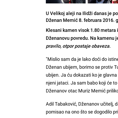
U Velikoj aleji na Ilidži danas je
Dženan Memić 8. februara 2016. 
Klesani kamen visok 1.80 metara i 
Dženanovu povredu. Na kamenu je 
pravilo, otpor postaje obaveza.
"Mislio sam da je lako doći do isti
Dženan ubijem, borimo se protiv T
ubijen. Ja ću dokazati ko je glavna 
njeni jataci. Ja sam babo koji će to
Dženanov otac Muriz Memić prili
Adil Tabaković, Dženanov učitelj, d
pomisao na ono što se dogodilo prij