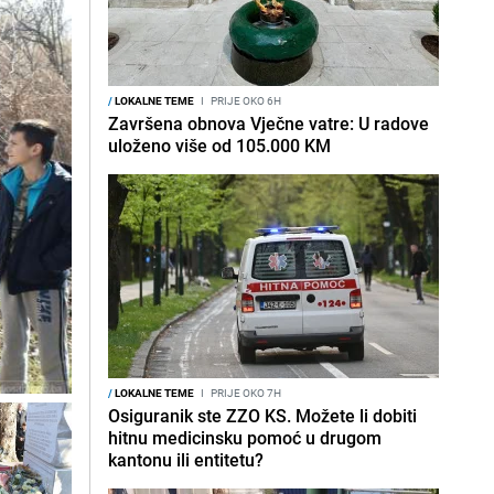
/
LOKALNE TEME
I
PRIJE OKO 6H
Završena obnova Vječne vatre: U radove
uloženo više od 105.000 KM
/
LOKALNE TEME
I
PRIJE OKO 7H
Osiguranik ste ZZO KS. Možete li dobiti
hitnu medicinsku pomoć u drugom
kantonu ili entitetu?