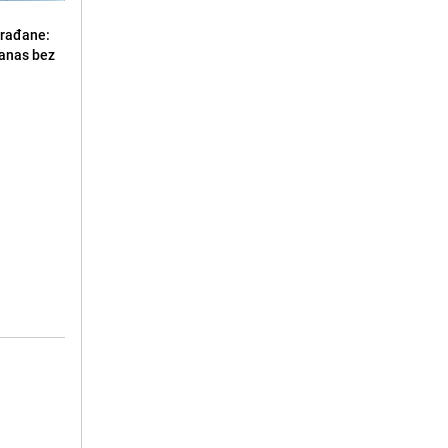
građane:
danas bez