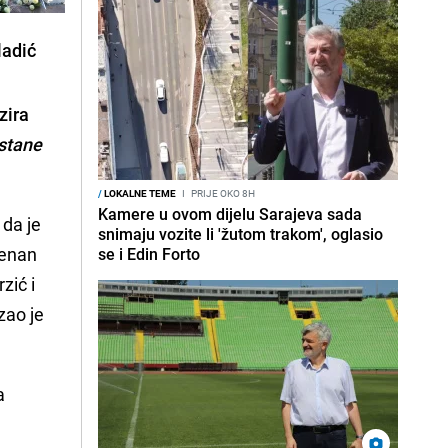
ladić
zira
stane
/
LOKALNE TEME
I
PRIJE OKO 8H
Kamere u ovom dijelu Sarajeva sada
 da je
snimaju vozite li 'žutom trakom', oglasio
ženan
se i Edin Forto
zić i
zao je
a