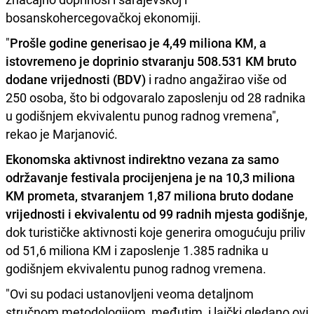
bosanskohercegovačkoj ekonomiji.
"
Prošle godine generisao je 4,49 miliona KM, a
istovremeno je doprinio stvaranju 508.531 KM bruto
dodane vrijednosti (BDV)
i radno angažirao više od
250 osoba, što bi odgovaralo zaposlenju od 28 radnika
u godišnjem ekvivalentu punog radnog vremena",
rekao je Marjanović.
Ekonomska aktivnost indirektno vezana za samo
održavanje festivala procijenjena je na 10,3 miliona
KM prometa, stvaranjem 1,87 miliona bruto dodane
vrijednosti i ekvivalentu od 99 radnih mjesta godišnje
,
dok turističke aktivnosti koje generira omogućuju priliv
od 51,6 miliona KM i zaposlenje 1.385 radnika u
godišnjem ekvivalentu punog radnog vremena.
"Ovi su podaci ustanovljeni veoma detaljnom
stručnom metodologijom, međutim, i laički gledano ovi