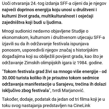
Uoči otvaranja 24.-tog izdanja SFF-a cijeni da je njegov
najveći doprinos energija koju unosi u društveni i
kulturni život grada, multikulturalnost i osjećaji
zajedništva koji budi u ljudima.
Mnogi sudionici nedavno objavljene Studije o
ekonomskom, kulturnom i društvenom utjecaju SFF-a
izjavili su da ih održavanje festivala ispunjava
ponosom, usporedivši njegov značaj s historijskim
događajima koji su obilježili povijest grada, kao što je
održavanje Zimskih olimpijskih igara iz 1984. godine.
"
Tokom festivala grad živi sa mnogo više energije - od
30.000 turista koliko ih je prisutno tokom sedmice
održavanja manifestacije u Sarajevu, trećina ih dolazi
isključivo zbog festivala
", tvrdi Marjanović.
Također, dodaje, podatak da jedan od tri filma koji je u
toku svog nastajanja predstavljen na CineLink