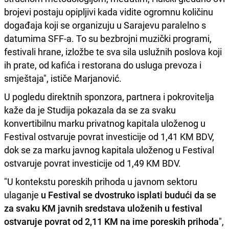
brojevi postaju opipljivi kada vidite ogromnu količinu
događaja koji se organizuju u Sarajevu paralelno s
datumima SFF-a. To su bezbrojni muzički programi,
festivali hrane, izložbe te sva sila uslužnih poslova koji
ih prate, od kafića i restorana do usluga prevoza i
smještaja", ističe Marjanović.
U pogledu direktnih sponzora, partnera i pokrovitelja
kaže da je Studija pokazala da se za svaku
konvertibilnu marku privatnog kapitala uloženog u
Festival ostvaruje povrat investicije od 1,41 KM BDV,
dok se za marku javnog kapitala uloženog u Festival
ostvaruje povrat investicije od 1,49 KM BDV.
"U kontekstu poreskih prihoda u javnom sektoru
ulaganje
u Festival se dvostruko isplati budući da se
za svaku KM javnih sredstava uloženih u festival
ostvaruje povrat od 2,11 KM na ime poreskih prihoda
",