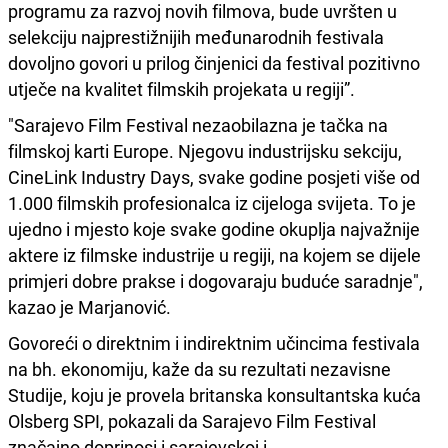
programu za razvoj novih filmova, bude uvršten u
selekciju najprestižnijih međunarodnih festivala
dovoljno govori u prilog činjenici da festival pozitivno
utječe na kvalitet filmskih projekata u regiji”.
"Sarajevo Film Festival nezaobilazna je tačka na
filmskoj karti Europe. Njegovu industrijsku sekciju,
CineLink Industry Days, svake godine posjeti više od
1.000 filmskih profesionalca iz cijeloga svijeta. To je
ujedno i mjesto koje svake godine okuplja najvažnije
aktere iz filmske industrije u regiji, na kojem se dijele
primjeri dobre prakse i dogovaraju buduće saradnje",
kazao je Marjanović.
Govoreći o direktnim i indirektnim učincima festivala
na bh. ekonomiju, kaže da su rezultati nezavisne
Studije, koju je provela britanska konsultantska kuća
Olsberg SPI, pokazali da Sarajevo Film Festival
značajno doprinosi i sarajevskoj i