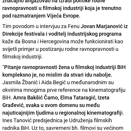
značajno angažovao na izradi politike rodne
ravnopravnosti u filmskoj industriji koja je trenutno
pod razmatranjem Vijeća Evrope.
Tim povodom u intervjuu za Fenu
Jovan Marjanović iz
Direkcije festivala i voditelj industrijskog programa
kaže da Bosna i Hercegovina može funkcionirati kao
svijetli primjer u postizanju rodne ravnopravnosti u
filmskoj industriji.
"
Pitanje ravnopravnosti žena u filmskoj industriji BiH
kompleksno je, no mislim da stvari idu nabolje.
Jasmila Žbanić i Aida Begić u međunarodnim su
okvirima mnogima prve reference na kinematografiju
BiH.
Amra Bakšić Čamo, Elma Tataragić, Izeta
Građević, svaka u svom domenu su među
najuticajnijim ljudima u regionalnoj kinematografij
i.
Ines Tanović predsjednica je Udruženja filmskih
radnika BiH. Uz to, savremeni bh. filmovi su većinom