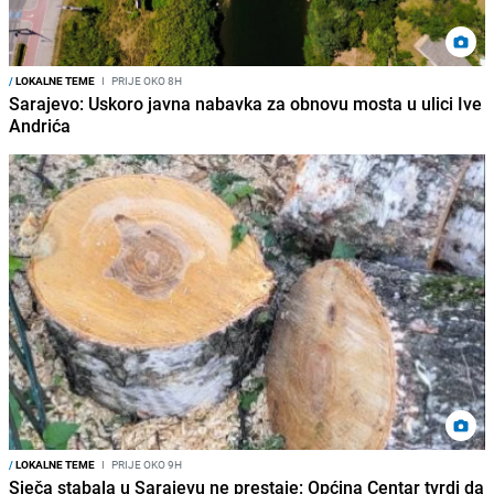
/
LOKALNE TEME
I
PRIJE OKO 8H
Sarajevo: Uskoro javna nabavka za obnovu mosta u ulici Ive
Andrića
/
LOKALNE TEME
I
PRIJE OKO 9H
Sječa stabala u Sarajevu ne prestaje: Općina Centar tvrdi da