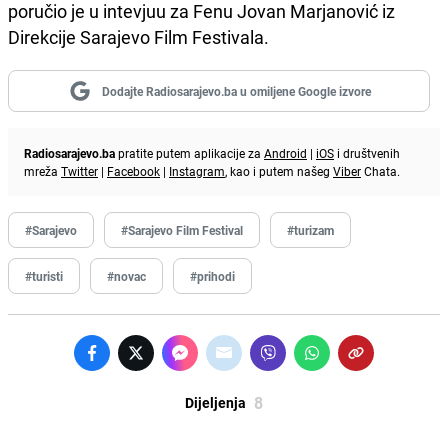
poručio je u intevjuu za Fenu Jovan Marjanović iz
Direkcije Sarajevo Film Festivala.
Dodajte Radiosarajevo.ba u omiljene Google izvore
Radiosarajevo.ba
pratite putem aplikacije za
Android
|
iOS
i društvenih
mreža
Twitter
|
Facebook
|
Instagram
, kao i putem našeg
Viber
Chata.
#Sarajevo
#Sarajevo Film Festival
#turizam
#turisti
#novac
#prihodi
8
Dijeljenja