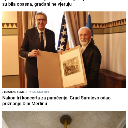
su bila opasna, građani ne vjeruju
/
LOKALNE TEME
I
PRIJE OKO 10H
Nakon tri koncerta za pamćenje: Grad Sarajevo odao
priznanje Dini Merlinu