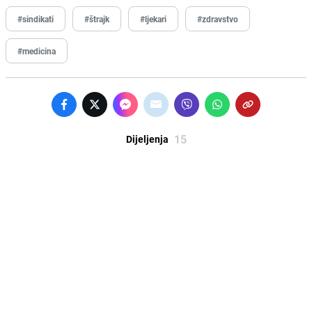
#sindikati
#štrajk
#ljekari
#zdravstvo
#medicina
15
Dijeljenja