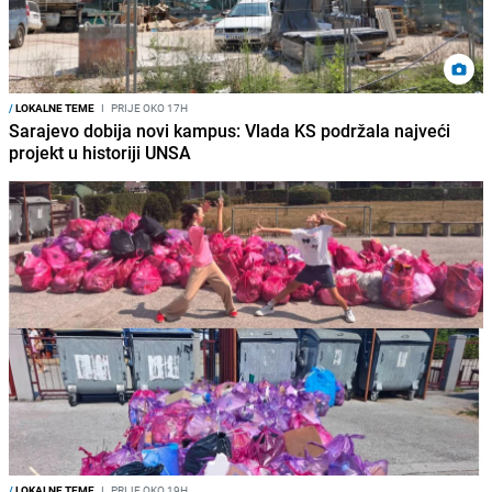
/
LOKALNE TEME
I
PRIJE OKO 17H
Sarajevo dobija novi kampus: Vlada KS podržala najveći
projekt u historiji UNSA
/
LOKALNE TEME
I
PRIJE OKO 19H