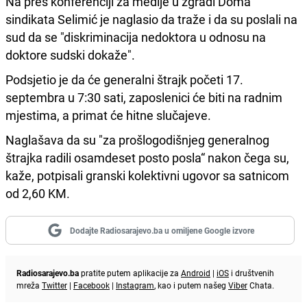
Na pres konferenciji za medije u zgradi Doma
sindikata Selimić je naglasio da traže i da su poslali na
sud da se "diskriminacija nedoktora u odnosu na
doktore sudski dokaže".
Podsjetio je da će generalni štrajk početi 17.
septembra u 7:30 sati, zaposlenici će biti na radnim
mjestima, a primat će hitne slučajeve.
Naglašava da su "za prošlogodišnjeg generalnog
štrajka radili osamdeset posto posla“ nakon čega su,
kaže, potpisali granski kolektivni ugovor sa satnicom
od 2,60 KM.
Dodajte Radiosarajevo.ba u omiljene Google izvore
Radiosarajevo.ba
pratite putem aplikacije za
Android
|
iOS
i društvenih
mreža
Twitter
|
Facebook
|
Instagram
, kao i putem našeg
Viber
Chata.