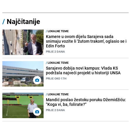
/
Najčitanije
/
LOKALNE TEME
Kamere u ovom dijelu Sarajeva sada
snimaju vozite li 'žutom trakom', oglasio se i
Edin Forto
PRIJE 2 DANA
/
LOKALNE TEME
Sarajevo dobija novi kampus: Vlada KS
podržala najveći projekt u historiji UNSA
PRIJE OKO 17H
/
LOKALNE TEME
Mandić poslao žestoku poruku Džemidžiću:
"Koga vi, ba, folirate?"
PRIJE 2 DANA