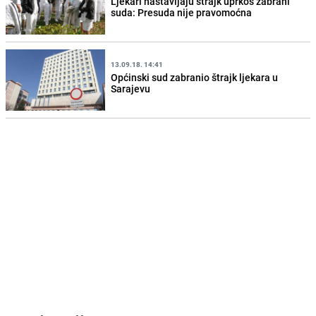
Ljekari nastavljaju štrajk uprkos zabrani
suda: Presuda nije pravomoćna
13.09.18. 14:41
Općinski sud zabranio štrajk ljekara u
Sarajevu