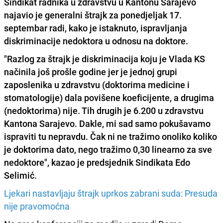
Sindikat radnika u zdravstvu u Kantonu Sarajevo
najavio je generalni štrajk za ponedjeljak 17.
septembar radi, kako je istaknuto, ispravljanja
diskriminacije nedoktora u odnosu na doktore.
"Razlog za štrajk je diskriminacija koju je Vlada KS
načinila još prošle godine jer je jednoj grupi
zaposlenika u zdravstvu (doktorima medicine i
stomatologije) dala povišene koeficijente, a drugima
(nedoktorima) nije. Tih drugih je 6.200 u zdravstvu
Kantona Sarajevo. Dakle,
mi sad samo pokušavamo
ispraviti tu nepravdu. Čak ni ne tražimo onoliko koliko
je doktorima dato
, nego tražimo 0,30 linearno za sve
nedoktore", kazao je predsjednik Sindikata Edo
Selimić.
Ljekari nastavljaju štrajk uprkos zabrani suda: Presuda
nije pravomoćna