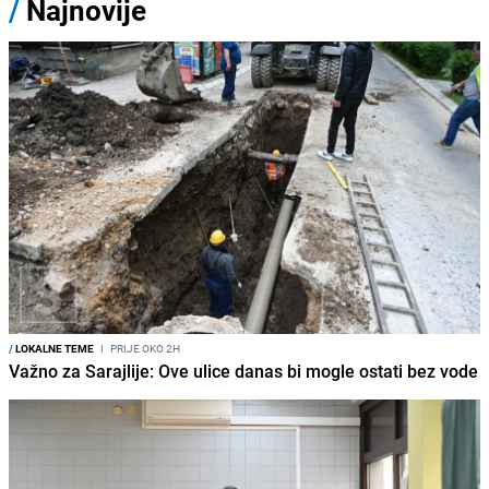
/
Najnovije
/
LOKALNE TEME
I
PRIJE OKO 2H
Važno za Sarajlije: Ove ulice danas bi mogle ostati bez vode