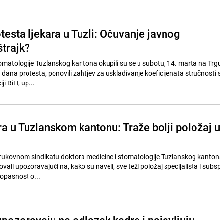
testa ljekara u Tuzli: Očuvanje javnog
štrajk?
tomatologije Tuzlanskog kantona okupili su se u subotu, 14. marta na Trg
g dana protesta, ponovili zahtjev za usklađivanje koeficijenata stručnosti 
i BiH, up...
ra u Tuzlanskom kantonu: Traže bolji položaj u
Strukovnom sindikatu doktora medicine i stomatologije Tuzlanskog kanton
vali upozoravajući na, kako su naveli, sve teži položaj specijalista i subsp
opasnost o...
upozoravaju na odlazak kadra i najavljuju