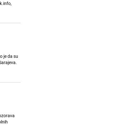
soula živi i dalje
.info,
23.07.26. 08:09
|
MUZIKA/FILM/LEKTIRA
 je da su
 Sarajeva.
pozorava
lnih