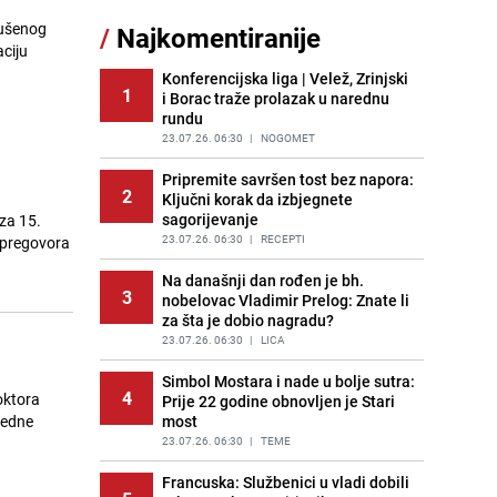
Akcija na Dobrinji: Specijalci MUP-a
rušenog
/
Najkomentiranije
11
KS opkolili zgradu
ciju
PRIJE 1 DAN
|
LOKALNE TEME
Konferencijska liga | Velež, Zrinjski
1
i Borac traže prolazak u narednu
Šta se dešava u sarajevskom
12
rundu
naselju Vraca? Policija zaprimila
dojavu, izašli na teren
23.07.26. 06:30
|
NOGOMET
PRIJE 2 DANA
|
CRNA HRONIKA
Pripremite savršen tost bez napora:
2
Ključni korak da izbjegnete
Pijana sjela za volan: Osiguranje
13
sagorijevanje
za 15.
odbilo isplatu štete na vozilu koje je
slupala Anja Ljubojević
23.07.26. 06:30
|
RECEPTI
 pregovora
PRIJE 1 DAN
|
BOSNA I HERCEGOVINA
Na današnji dan rođen je bh.
3
nobelovac Vladimir Prelog: Znate li
Meteorolozi za danas podigli
14
za šta je dobio nagradu?
upozorenja za 3 regije: Objavljena
prognoza do petka - stiže kiša?
23.07.26. 06:30
|
LICA
PRIJE 2 DANA
|
BOSNA I HERCEGOVINA
Simbol Mostara i nade u bolje sutra:
4
oktora
Prije 22 godine obnovljen je Stari
Uklonite kamenac sa slavina u
15
redne
most
kupatilu: Dovoljna je ova smjesa
23.07.26. 06:30
|
TEME
PRIJE 2 DANA
|
ŽIVOT I STIL
Francuska: Službenici u vladi dobili