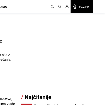
RADIO
90,2 FM
do
a oko 2
većanja,
/
Najčitanije
lanstvo,
cima Vlade