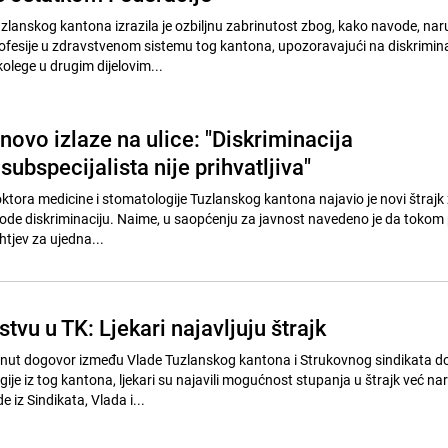
lanskog kantona izrazila je ozbiljnu zabrinutost zbog, kako navode, na
rofesije u zdravstvenom sistemu tog kantona, upozoravajući na diskrimina
olege u drugim dijelovim...
novo izlaze na ulice: "Diskriminacija
 subspecijalista nije prihvatljiva"
oktora medicine i stomatologije Tuzlanskog kantona najavio je novi štrajk 
vode diskriminaciju. Naime, u saopćenju za javnost navedeno je da tokom
htjev za ujedna...
stvu u TK: Ljekari najavljuju štrajk
ignut dogovor između Vlade Tuzlanskog kantona i Strukovnog sindikata d
ije iz tog kantona, ljekari su najavili mogućnost stupanja u štrajk već na
iz Sindikata, Vlada i...