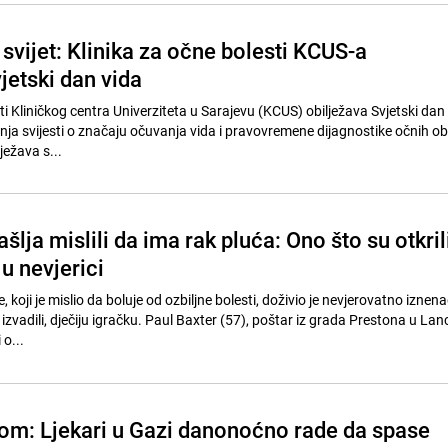
svijet: Klinika za očne bolesti KCUS-a
jetski dan vida
ti Kliničkog centra Univerziteta u Sarajevu (KCUS) obilježava Svjetski dan 
anja svijesti o značaju očuvanja vida i pravovremene dijagnostike očnih ob
ježava s...
šlja mislili da ima rak pluća: Ono što su otkril
 u nevjerici
 koji je mislio da boluje od ozbiljne bolesti, doživio je nevjerovatno izne
a izvadili, dječiju igračku. Paul Baxter (57), poštar iz grada Prestona u Lan
 o...
elom: Ljekari u Gazi danonoćno rade da spase