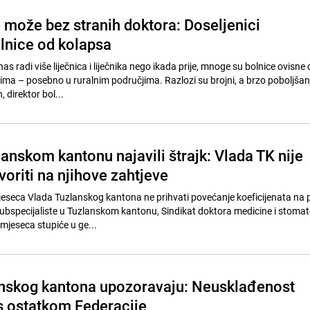
može bez stranih doktora: Doseljenici
lnice od kolapsa
s radi više liječnica i liječnika nego ikada prije, mnoge su bolnice ovisne 
cima – posebno u ruralnim područjima. Razlozi su brojni, a brzo poboljšanj
 direktor bol...
lanskom kantonu najavili štrajk: Vlada TK nije
oriti na njihove zahtjeve
eseca Vlada Tuzlanskog kantona ne prihvati povećanje koeficijenata na p
i subspecijaliste u Tuzlanskom kantonu, Sindikat doktora medicine i stomat
jeseca stupiće u ge...
anskog kantona upozoravaju: Neusklađenost
 s ostatkom Federacije