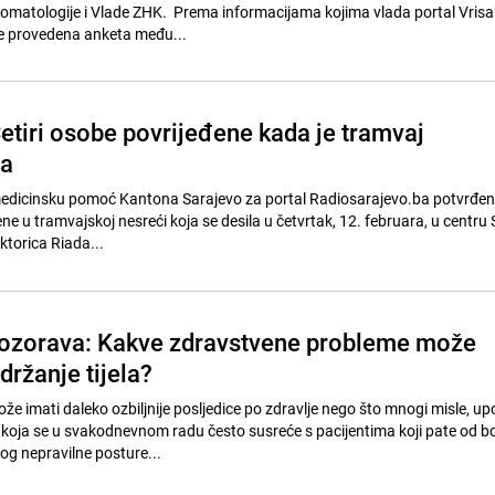
tomatologije i Vlade ZHK. Prema informacijama kojima vlada portal Vrisak
 je provedena anketa među...
etiri osobe povrijeđene kada je tramvaj
na
medicinsku pomoć Kantona Sarajevo za portal Radiosarajevo.ba potvrđeno
ene u tramvajskoj nesreći koja se desila u četvrtak, 12. februara, u centru
ktorica Riada...
pozorava: Kakve zdravstvene probleme može
 držanje tijela?
ože imati daleko ozbiljnije posljedice po zdravlje nego što mnogi misle, u
 koja se u svakodnevnom radu često susreće s pacijentima koji pate od bo
g nepravilne posture...