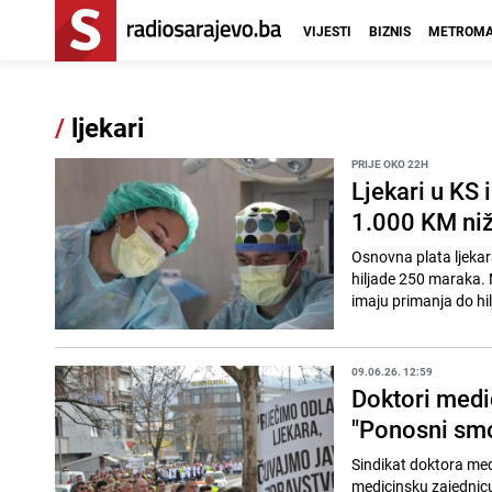
VIJESTI
BIZNIS
METROMA
/
ljekari
PRIJE OKO 22H
Ljekari u KS 
1.000 KM ni
Osnovna plata ljekara
hiljade 250 maraka.
imaju primanja do hi
09.06.26. 12:59
Doktori medic
"Ponosni smo
Sindikat doktora med
medicinsku zajednicu