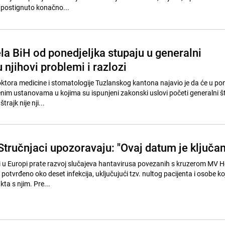
postignuto konačno...
jela BiH od ponedjeljka stupaju u generalni
u njihovi problemi i razlozi
oktora medicine i stomatologije Tuzlanskog kantona najavio je da će u pon
nim ustanovama u kojima su ispunjeni zakonski uslovi početi generalni štr
rajk nije nji...
Stručnjaci upozoravaju: "Ovaj datum je ključan
i u Europi prate razvoj slučajeva hantavirusa povezanih s kruzerom MV H
potvrđeno oko deset infekcija, uključujući tzv. nultog pacijenta i osobe ko
ta s njim. Pre...