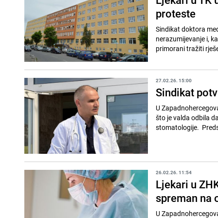
proteste
Sindikat doktora med
nerazumijevanje i, k
primorani tražiti rješ
27.02.26. 15:00
Sindikat potv
U Zapadnohercegovač
što je valda odbila d
stomatologije. Preds
26.02.26. 11:54
Ljekari u ZHK
spreman na 
U Zapadnohercegovač