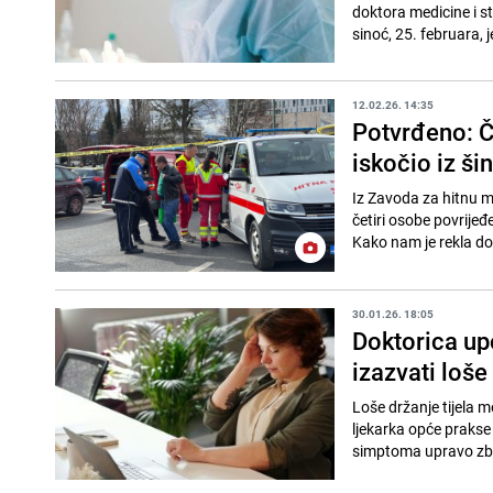
doktora medicine i s
sinoć, 25. februara,
12.02.26. 14:35
Potvrđeno: Č
iskočio iz ši
Iz Zavoda za hitnu 
četiri osobe povrijeđ
Kako nam je rekla do
30.01.26. 18:05
Doktorica u
izazvati loše
Loše držanje tijela m
ljekarka opće prakse
simptoma upravo zbo