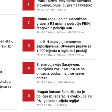
Pratite uživo | Nevrijeme zahvatilo
1
Sloveniju, oluje idu prema Hrvatskoj
PRIJE OKO 11H
|
REGIJA
Drama kod Bugojna: Naoružana
2
grupa iz RS ušla na područje FBiH,
reagovala policija SBK
PRIJE 2 DANA
|
BOSNA I HERCEGOVINA
edjeljak,
Lidl BiH najavljuje masovno
3
ajk. Iz
zapošljavanje: Otvorene prijave za
1.000 mjesta u logistici i prodaji
PRIJE 2 DANA
|
BOSNA I HERCEGOVINA
Sirene odjekuju Sarajevom:
4
Specijalna vozila MUP-a KS na
"
ulicama, poduzimaju se mjere
opreza
ondius,
PRIJE 2 DANA
|
CRNA HRONIKA
je su se
Dragan Bursać: Zamislite da je
5
policija iz Federacije ovako upala u
RS - gorjela bi cijela regija!
PRIJE 1 DAN
|
JA MISLIM