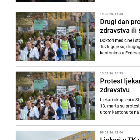
14.03.26. 15:35
Drugi dan pro
zdravstva ili 
Doktori medicine i s
Tuzli, gdje su, drugo
kantonima u Federacij
13.03.26. 16:35
Protest ljeka
zdravstvu
Ljekari okupljeni u 
13. marta su protesto
u tom kantonu te na 
09.03.26. 12:06
Ljekari u TK 