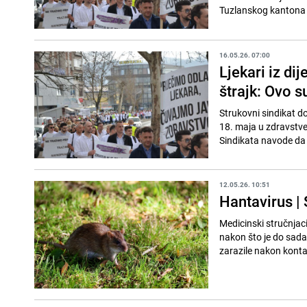
Tuzlanskog kantona 
16.05.26. 07:00
Ljekari iz di
štrajk: Ovo s
Strukovni sindikat d
18. maja u zdravstve
Sindikata navode da št
12.05.26. 10:51
Hantavirus | 
Medicinski stručnjac
nakon što je do sada 
zarazile nakon kontak