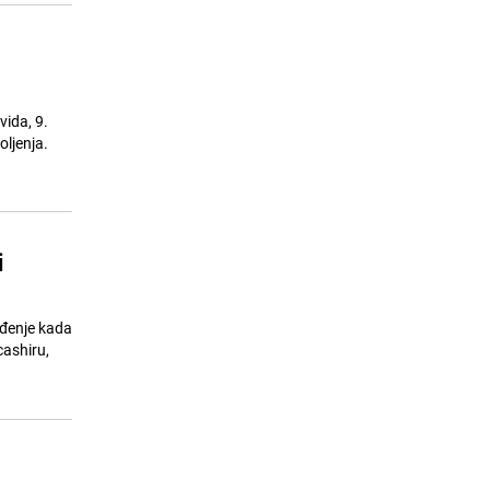
vida, 9.
oljenja.
i
nađenje kada
cashiru,