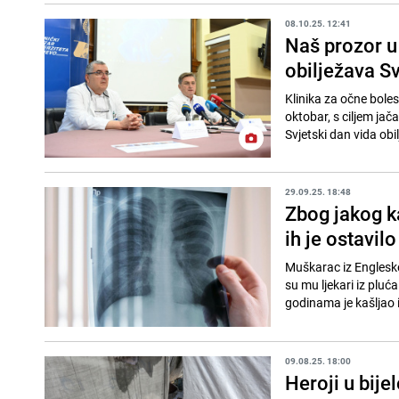
08.10.25. 12:41
Naš prozor u 
obilježava Sv
Klinika za očne boles
oktobar, s ciljem jač
Svjetski dan vida obil
29.09.25. 18:48
Zbog jakog ka
ih je ostavilo
Muškarac iz Engleske,
su mu ljekari iz pluć
godinama je kašljao i
09.08.25. 18:00
Heroji u bij