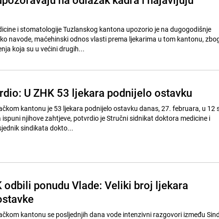
icine i stomatologije Tuzlanskog kantona upozorio je na dugogodišnje
ako navode, maćehinski odnos vlasti prema ljekarima u tom kantonu, zbo
enja koja su u većini drugih...
rdio: U ZHK 53 ljekara podnijelo ostavku
kom kantonu je 53 ljekara podnijelo ostavku danas, 27. februara, u 12 
a ispuni njihove zahtjeve, potvrdio je Stručni sidnikat doktora medicine i
jednik sindikata dokto...
 odbili ponudu Vlade: Veliki broj ljekara
ostavke
kom kantonu se posljednjih dana vode intenzivni razgovori između Sind