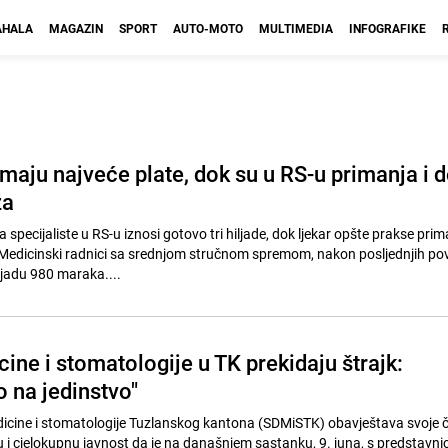
HALA
MAGAZIN
SPORT
AUTO-MOTO
MULTIMEDIA
INFOGRAFIKE
imaju najveće plate, dok su u RS-u primanja i 
ža
 specijaliste u RS-u iznosi gotovo tri hiljade, dok ljekar opšte prakse prim
 Medicinski radnici sa srednjom stručnom spremom, nakon posljednjih po
ljadu 980 maraka....
ine i stomatologije u TK prekidaju štrajk:
 na jedinstvo"
icine i stomatologije Tuzlanskog kantona (SDMiSTK) obavještava svoje č
 i cjelokupnu javnost da je na današnjem sastanku, 9. juna, s predstavni