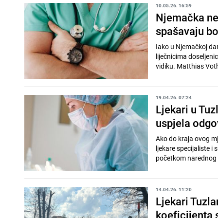
10.05.26. 16:59
Njemačka ne 
spašavaju bo
Iako u Njemačkoj dana
liječnicima doseljeni
vidiku. Matthias Voth,
19.04.26. 07:24
Ljekari u Tuz
uspjela odgov
Ako do kraja ovog mj
ljekare specijaliste 
početkom narednog m
14.04.26. 11:20
Ljekari Tuzl
koeficijenta