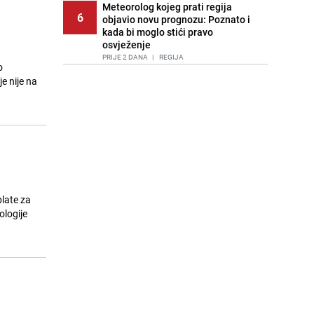
Meteorolog kojeg prati regija
6
objavio novu prognozu: Poznato i
kada bi moglo stići pravo
osvježenje
PRIJE 2 DANA
|
REGIJA
o
e nije na
Tuga nakon nesreće kod Neuma:
7
Supruga poginulog motocikliste
oglasila se emotivnom objavom
PRIJE 1 DAN
|
BOSNA I HERCEGOVINA
Lice Sarajeva koje ne smijemo
8
ignorisati: Ispod mosta pronađen
improvizovani dom
PRIJE 2 DANA
|
LOKALNE TEME
late za
Ubistvo u Sarajevu, uhapšen 47-
ologije
9
godišnjak
PRIJE 2 DANA
|
CRNA HRONIKA
Agić kritizira političare u Bugojnu:
10
Zbog straha od HDZ-a niko Vučiću
nije rekao istinu o Čipuljiću
PRIJE OKO 17H
|
TEME