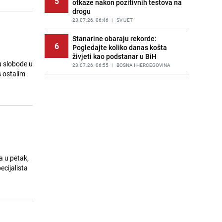
5
otkaze nakon pozitivnih testova na
drogu
23.07.26. 06:46
|
SVIJET
Stanarine obaraju rekorde:
6
Pogledajte koliko danas košta
živjeti kao podstanar u BiH
u slobode u
23.07.26. 06:55
|
BOSNA I HERCEGOVINA
s ostalim
Huti napali saudijske naftne
7
tankere u Crvenom moru: Slijedi
haos s cijenama na naftnom tržištu
23.07.26. 06:58
|
SVIJET
Poznat termin dženaze Zijadi
8
Uzunović koju je ubio suprug u
Sloveniji
23.07.26. 07:11
|
REGIJA
a u petak,
ecijalista
Poznata kuharica otkrila trik: Ovaj
9
sastojak mijenja okus svake supe
23.07.26. 07:15
|
ŽIVOT I STIL
Draganu Stojkoviću Piksiju
10
preminula majka