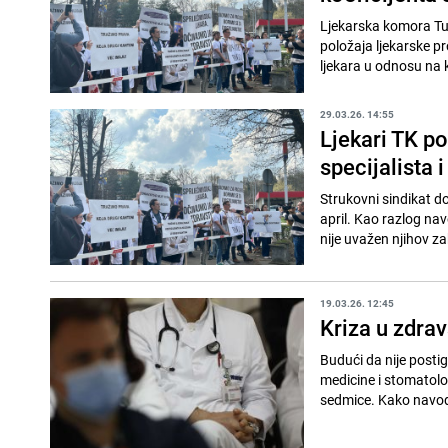
Ljekarska komora Tuz
položaja ljekarske p
ljekara u odnosu na k
29.03.26. 14:55
Ljekari TK po
specijalista i
Strukovni sindikat d
april. Kao razlog na
nije uvažen njihov za
19.03.26. 12:45
Kriza u zdrav
Budući da nije post
medicine i stomatolog
sedmice. Kako navode 