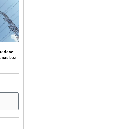
građane:
danas bez