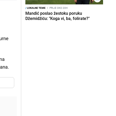
/
LOKALNE TEME
I
PRIJE OKO 20H
Mandić poslao žestoku poruku
Džemidžiću: "Koga vi, ba, folirate?"
gurne
ima
đana.