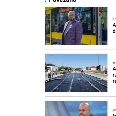
27
A
d
15
A
r
r
22
M