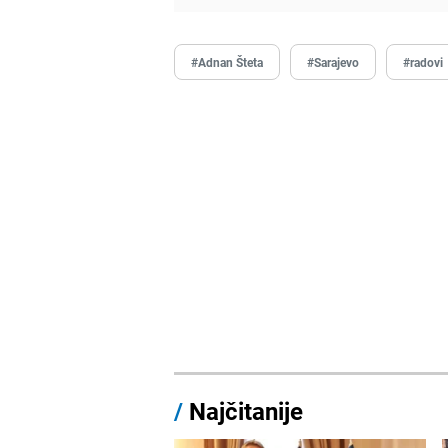
#Adnan Šteta
#Sarajevo
#radovi
/
Najčitanije