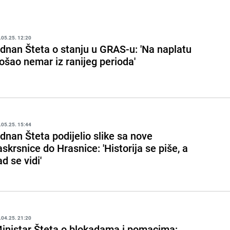
.05.25. 12:20
dnan Šteta o stanju u GRAS-u: 'Na naplatu
ošao nemar iz ranijeg perioda'
.05.25. 15:44
dnan Šteta podijelio slike sa nove
askrsnice do Hrasnice: 'Historija se piše, a
ad se vidi'
.04.25. 21:20
inistar Šteta o blokadama i pomacima: