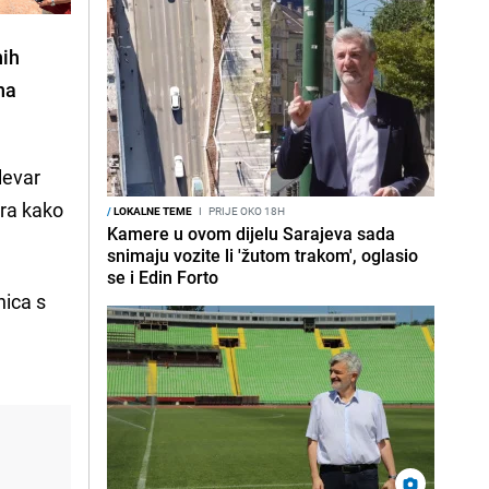
nih
na
levar
ara kako
/
LOKALNE TEME
I
PRIJE OKO 18H
Kamere u ovom dijelu Sarajeva sada
snimaju vozite li 'žutom trakom', oglasio
se i Edin Forto
nica s