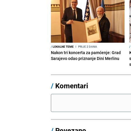
/
LOKALNE TEME
I
PRIJE 2 DANA
/
Nakon tri koncerta za pamćenje: Grad
Sarajevo odao priznanje Dini Merlinu
s
/
Komentari
/
Povezano