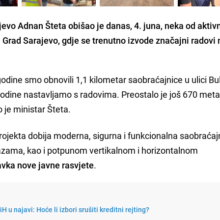
evo Adnan Šteta obišao je danas, 4. juna, neka od aktiv
 Grad Sarajevo, gdje se trenutno izvode značajni radovi 
dine smo obnovili 1,1 kilometar saobraćajnice u ulici Bu
godine nastavljamo s radovima. Preostalo je još 670 met
o je ministar Šteta.
ojekta dobija moderna, sigurna i funkcionalna saobraćaj
stazama, kao i potpunom vertikalnom i horizontalnom
avka nove javne rasvjete
.
H u najavi: Hoće li izbori srušiti kreditni rejting?