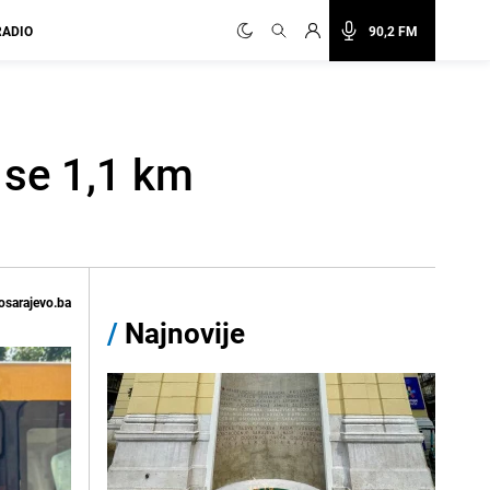
RADIO
90,2 FM
 se 1,1 km
osarajevo.ba
/
Najnovije