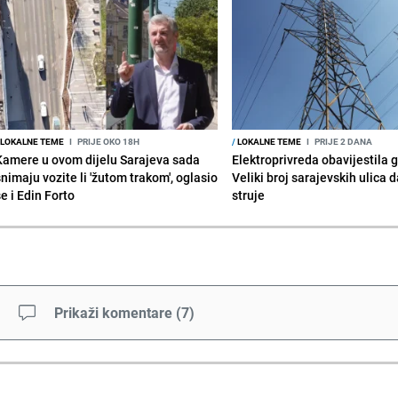
LOKALNE TEME
I
PRIJE OKO 18H
/
LOKALNE TEME
I
PRIJE 2 DANA
Kamere u ovom dijelu Sarajeva sada
Elektroprivreda obavijestila 
snimaju vozite li 'žutom trakom', oglasio
Veliki broj sarajevskih ulica 
e i Edin Forto
struje
Prikaži komentare
(
7
)