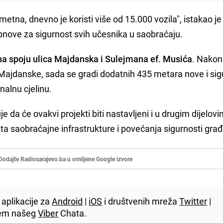
etna, dnevno je koristi više od 15.000 vozila", istakao je
obnove za sigurnost svih učesnika u saobraćaju.
i na spoju ulica Majdanska i Sulejmana ef. Musića
. Nakon
Majdanske, sada se gradi dodatnih 435 metara nove i si
nalnu cjelinu.
 da će ovakvi projekti biti nastavljeni i u drugim dijelov
eta saobraćajne infrastrukture i povećanja sigurnosti gra
Dodajte Radiosarajevo.ba u omiljene Google izvore
aplikacije za
Android
|
iOS
i društvenih mreža
Twitter
|
utem našeg
Viber
Chata.