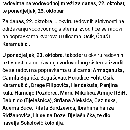
radovima na vodovodnoj mreži za danas, 22. oktobar,
te ponedjeljak, 23. oktobar.
Za danas, 22. oktobra
, u okviru redovnih aktivnosti na
održavanju vodovodnog sistema izvodit će se radovi
na popravkama kvarova u ulicama:
Osik, Čauš i
Karamušići.
U ponedjeljak, 23. oktobra
, također u okviru redovnih
aktivnosti na održavanju vodovodnog sistema izvodit
će se radovi na popravkama u ulicama:
Armaganuša,
Ćamila Sijarića, Boguševac, Porodice Foht, Osik,
Karamušići, Drage Filipovića, Hendekuša, Panjina
kula, Hamdije Pozderca, Maria Mikulića, Armije RBiH,
Babin do (Bjelašnica), Srđana Aleksića, Cazinska,
Adema Buće, Rifata Burdževića, Ibrahima hafiza
Ridžanovića, Huseina Đoze, Bjelašnička, te dio
naselja Sokolović kolonija
.