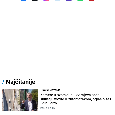
/
Najčitanije
/
LOKALNE TEME
Kamere u ovom dijelu Sarajeva sada
snimaju vozite li 'žutom trakom', oglasio se i
Edin Forto
PRIJE 1 DAN