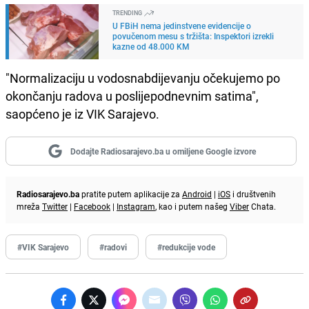
TRENDING
U FBiH nema jedinstvene evidencije o
povučenom mesu s tržišta: Inspektori izrekli
kazne od 48.000 KM
"Normalizaciju u vodosnabdijevanju očekujemo po
okončanju radova u poslijepodnevnim satima",
saopćeno je iz VIK Sarajevo.
Dodajte Radiosarajevo.ba u omiljene Google izvore
Radiosarajevo.ba
pratite putem aplikacije za
Android
|
iOS
i društvenih
mreža
Twitter
|
Facebook
|
Instagram
, kao i putem našeg
Viber
Chata.
#VIK Sarajevo
#radovi
#redukcije vode