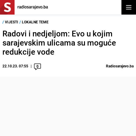
Otvor
/
VIJESTI
/
LOKALNE TEME
Radovi i nedjeljom: Evo u kojim
sarajevskim ulicama su moguće
redukcije vode
22.10.23. 07:55
Radiosarajevo.ba
0