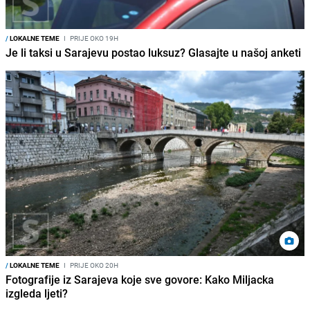
/
LOKALNE TEME
I
PRIJE OKO 19H
Je li taksi u Sarajevu postao luksuz? Glasajte u našoj anketi
/
LOKALNE TEME
I
PRIJE OKO 20H
Fotografije iz Sarajeva koje sve govore: Kako Miljacka
izgleda ljeti?