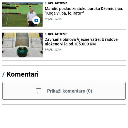
/
LOKALNE TEME
Mandić poslao žestoku poruku Džemidžiću:
"Koga vi, ba, folirate?"
PRIJE 1 DAN
/
LOKALNE TEME
Završena obnova Vječne vatre: U radove
uloženo više od 105.000 KM
PRIJE 1 DAN
/
Komentari
Prikaži komentare
(
0
)