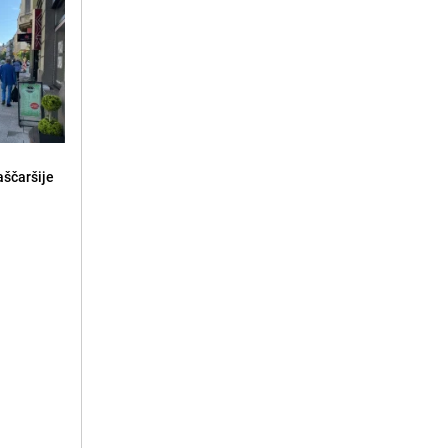
aščaršije