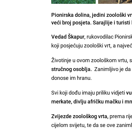
Pionirska dolina, jedini zoološki v
veći broj posjeta. Sarajlije i turist
Vedad Škapur
, rukovodilac Pionirs
koji posjećuju zoološki vrt, a najveć
Životinje u ovom zoološkom vrtu, 
stručnog osoblja.
Zanimljivo je da 
donose im hranu.
Svi koji dođu imaju priliku vidjeti
vu
merkate, divlju afričku mačku i m
Zvijezde zoološkog vrta,
prema rije
cijelom svijetu, te da se ove zanimlj