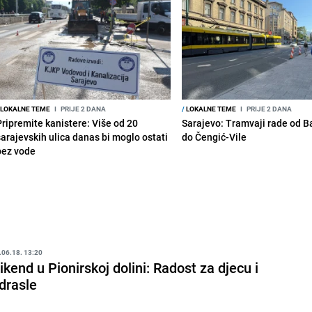
LOKALNE TEME
I
PRIJE 2 DANA
/
LOKALNE TEME
I
PRIJE 2 DANA
Pripremite kanistere: Više od 20
Sarajevo: Tramvaji rade od B
sarajevskih ulica danas bi moglo ostati
do Čengić-Vile
bez vode
.06.18. 13:20
ikend u Pionirskoj dolini: Radost za djecu i
drasle