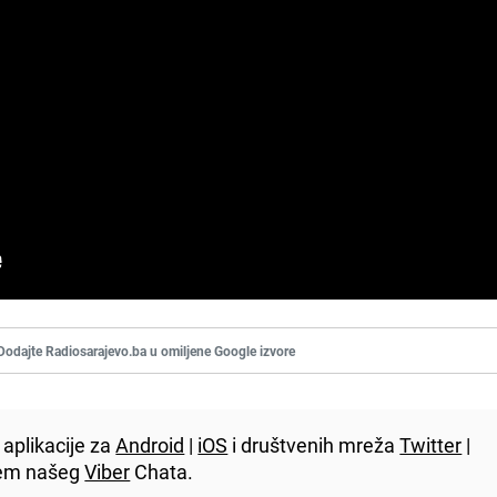
Dodajte Radiosarajevo.ba u omiljene Google izvore
aplikacije za
Android
|
iOS
i društvenih mreža
Twitter
|
utem našeg
Viber
Chata.