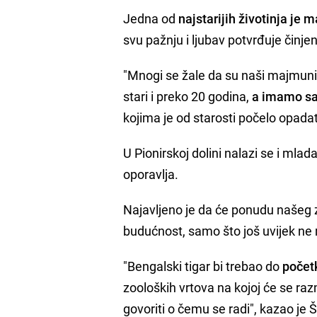
Jedna od
najstarijih životinja j
svu pažnju i ljubav potvrđuje činje
"Mnogi se žale da su naši majmuni 
stari i preko 20 godina,
a imamo sa
kojima je od starosti počelo opadat
U Pionirskoj dolini nalazi se i mla
oporavlja.
Najavljeno je da će ponudu našeg z
budućnost, samo što još uvijek ne m
"Bengalski tigar bi trebao do
početk
zooloških vrtova na kojoj će se ra
govoriti o čemu se radi", kazao je 