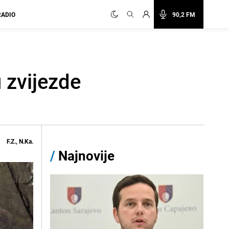
RADIO
90,2 FM
u zvijezde
F.Z., N.Ka.
/
Najnovije