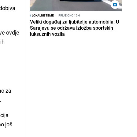
 dobiva
/
LOKALNE TEME
I
PRIJE OKO 10H
Veliki događaj za ljubitelje automobila: U
Sarajevu se održava izložba sportskih i
ve ovdje
luksuznih vozila
ih
no za
.
cija
mo još