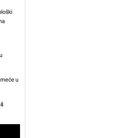
ološki
ona
ju
smeće u
aš