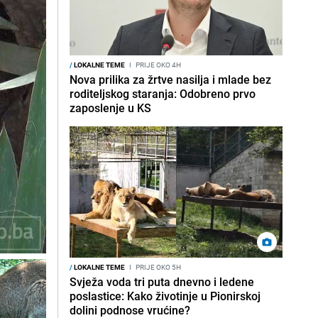
/
LOKALNE TEME
I
PRIJE OKO 4H
Nova prilika za žrtve nasilja i mlade bez
roditeljskog staranja: Odobreno prvo
zaposlenje u KS
/
LOKALNE TEME
I
PRIJE OKO 5H
Svježa voda tri puta dnevno i ledene
poslastice: Kako životinje u Pionirskoj
dolini podnose vrućine?