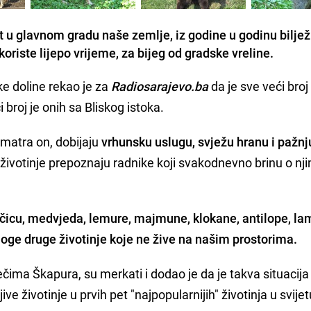
rt u glavnom gradu naše zemlje, iz godine u godinu biljež
i koriste lijepo vrijeme, za bijeg od gradske vreline.
ke doline rekao je za
Radiosarajevo.ba
da je sve veći broj 
i broj je onih sa Bliskog istoka.
smatra on, dobijaju
vrhunsku uslugu, svježu hranu i pažnj
životinje prepoznaju radnike koji svakodnevno brinu o nji
čicu, medvjeda, lemure, majmune, klokane, antilope, la
noge druge životinje koje ne žive na našim prostorima.
čima Škapura, su merkati i dodao je da je takva situacija 
ive životinje u prvih pet "najpopularnijih" životinja u svijet