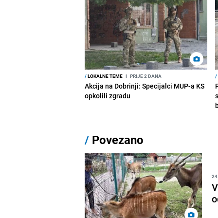
/
LOKALNE TEME
I
PRIJE 2 DANA
/
Akcija na Dobrinji: Specijalci MUP-a KS
opkolili zgradu
/
Povezano
24
V
o