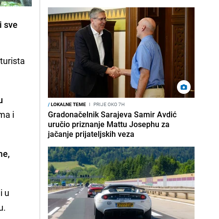
i sve
turista
u
/
LOKALNE TEME
I
PRIJE OKO 7H
ma i
Gradonačelnik Sarajeva Samir Avdić
uručio priznanje Mattu Josephu za
jačanje prijateljskih veza
me,
i u
u.