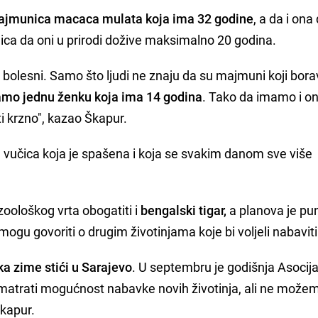
e majmunica macaca mulata koja ima 32 godine
, a da i ona
nica da oni u prirodi dožive maksimalno 20 godina.
bolesni. Samo što ljudi ne znaju da su majmuni koji bora
mo jednu ženku koja ima 14 godina
. Tako da imamo i on
i krzno", kazao Škapur.
da vučica koja je spašena i koja se svakim danom sve više
oološkog vrta obogatiti i
bengalski tigar,
a planova je pu
ogu govoriti o drugim životinjama koje bi voljeli nabaviti
a zime stići u Sarajevo
. U septembru je godišnja Asocija
zmatrati mogućnost nabavke novih životinja, ali ne može
Škapur.