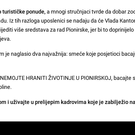
o turističke ponude,
a mnogi stručnjaci tvrde da dobar zo
adu. Iz tih razloga uposlenici se nadaju da će Vlada Kant
diti više sredstava za rad Pionirske, jer bi to doprinijelo
jeva.
 je naglasio dva najvažnija: smeće koje posjetioci baca
 - NEMOJTE HRANITI ŽIVOTINJE U PIONIRSKOJ, bacajte 
oline.
m i uživajte u prelijepim kadrovima koje je zabilježio n