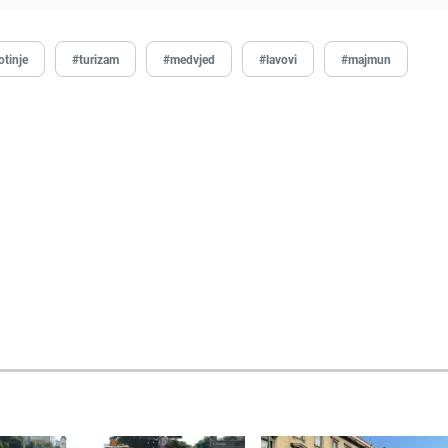
otinje
#turizam
#medvjed
#lavovi
#majmun