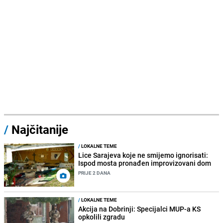
/
Najčitanije
/
LOKALNE TEME
Lice Sarajeva koje ne smijemo ignorisati:
Ispod mosta pronađen improvizovani dom
PRIJE 2 DANA
/
LOKALNE TEME
Akcija na Dobrinji: Specijalci MUP-a KS
opkolili zgradu