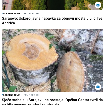
/
LOKALNE TEME
I
PRIJE OKO 8H
Sarajevo: Uskoro javna nabavka za obnovu mosta u ulici Ive
Andrića
/
LOKALNE TEME
I
PRIJE OKO 10H
Sječa stabala u Sarajevu ne prestaje: Općina Centar tvrdi da
su bila opasna, građani ne vjeruju