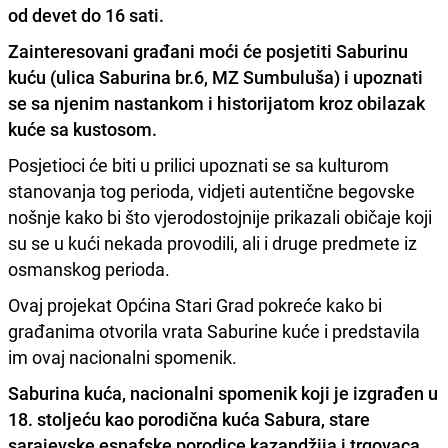
od devet do 16 sati.
Zainteresovani građani moći će posjetiti Saburinu
kuću (ulica Saburina br.6, MZ Sumbuluša) i upoznati
se sa njenim nastankom i historijatom kroz obilazak
kuće sa kustosom.
Posjetioci će biti u prilici upoznati se sa kulturom
stanovanja tog perioda, vidjeti autentične begovske
nošnje kako bi što vjerodostojnije prikazali običaje koji
su se u kući nekada provodili, ali i druge predmete iz
osmanskog perioda.
Ovaj projekat Općina Stari Grad pokreće kako bi
građanima otvorila vrata Saburine kuće i predstavila
im ovaj nacionalni spomenik.
Saburina kuća, nacionalni spomenik koji je izgrađen u
18. stoljeću kao porodična kuća Sabura, stare
sarajevske esnafske porodice kazandžija i trgovaca