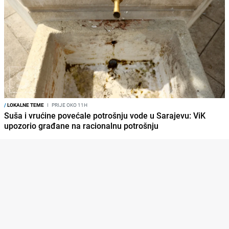
/
LOKALNE TEME
I
PRIJE OKO 11H
Suša i vrućine povećale potrošnju vode u Sarajevu: ViK
upozorio građane na racionalnu potrošnju