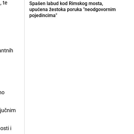
 te
Spašen labud kod Rimskog mosta,
upućena žestoka poruka "neodgovornim
pojedincima"
p
antnih
no
ljučnim
sti i