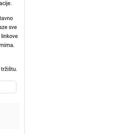
acije.
stavno
laze sve
 linkove
ramima.
tržištu.