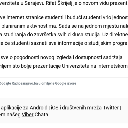
verziteta u Sarajevu Rifat Škrijelj je o novom vidu prezent
 internet stranice studenti i budući studenti vrlo jedno
 i planiranim aktivnostima. Sada se na jednom mjestu na
 studiranja do završetka svih ciklusa studija. Uz direktne
še će studenti saznati sve informacije o studijskim prog
e sve o pogodnosti novog izgleda i dostupnosti sadržaja
iljem što bolje prezentacije Univerziteta na internetskom 
Dodajte Radiosarajevo.ba u omiljene Google izvore
aplikacije za
Android
|
iOS
i društvenih mreža
Twitter
|
utem našeg
Viber
Chata.