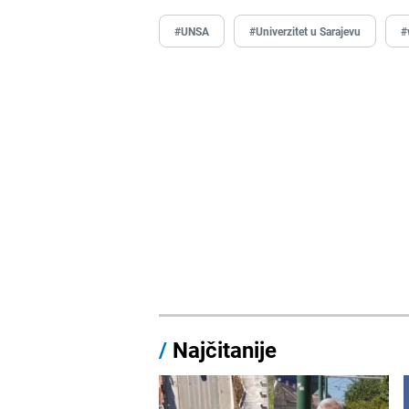
#UNSA
#Univerzitet u Sarajevu
#
/
Najčitanije