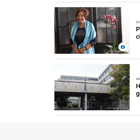
20
P
c
08
H
g