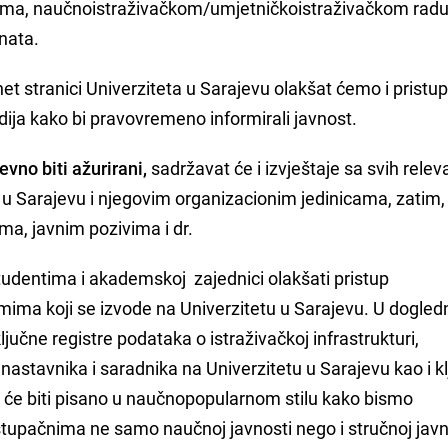
ma, naučnoistraživačkom/umjetničkoistraživačkom radu,
enata.
et stranici Univerziteta u Sarajevu olakšat ćemo i pristu
ja kako bi pravovremeno informirali javnost.
vno biti ažurirani,
sadržavat će i izvještaje sa svih relev
 u Sarajevu i njegovim organizacionim jedinicama, zatim,
ima, javnim pozivima i dr.
dentima i akademskoj zajednici olakšati pristup
mima koji se izvode na Univerzitetu u Sarajevu. U dogled
ključne registre podataka o istraživačkoj infrastrukturi,
 nastavnika i saradnika na Univerzitetu u Sarajevu kao i k
 će biti pisano u naučnopopularnom stilu kako bismo
ristupačnima ne samo naučnoj javnosti nego i stručnoj javno