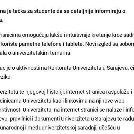
na je tačka za studente da se detaljnije informiraju o
a.
isnicima omogućuju lakše i intuitivnije kretanje kroz sadr
i koriste pametne telefone i tablete.
Novi izgled sa sobo
jala o univerzitetskim temama.
je o aktivnostima Rektorata Univerziteta u Sarajevu, čij
eziku.
rzitetu te njegovoj historiji, internet stranica raspolaže i
dinicama Univerziteta kao i linkovima na njihove web
ktivnosti Univerziteta, na internet stranici se nalaze i in
vu, pravilnici i dokumenti Univerziteta u Sarajevu te rad
unarodnoj i međuuniverzitetskoj saradnji, učešću u