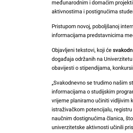
međunarodnim i domaćim projekti
aktivnostima i postignućima stud
Pristupom novoj, poboljšanoj intern
informacijama predstavnicima medi
Objavljeni tekstovi, koji će
svakodne
događaja održanih na Univerzitetu
obavijesti o stipendijama, konkurs
„Svakodnevno se trudimo našim stu
informacijama o studijskim progra
vrijeme planiramo učiniti vidljivim 
istraživačkom potencijalu, registru
naučnim dostignućima članica, što
univerzitetske aktivnosti učinili p