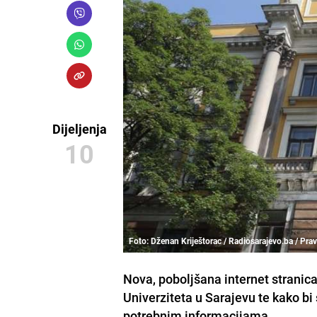
Dijeljenja
10
Foto: Dženan Kriještorac / Radiosarajevo.ba / Prav
Nova, poboljšana internet stranica
Univerziteta u Sarajevu te kako bi 
potrebnim informacijama.