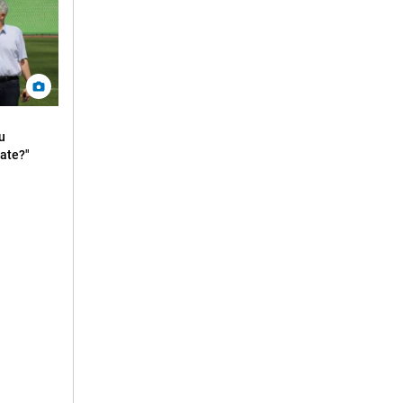
u
rate?"