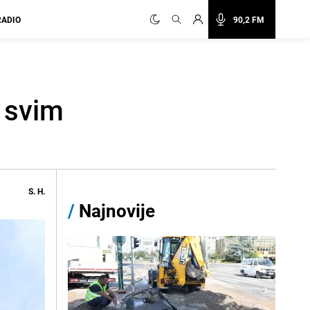
RADIO
90,2 FM
 svim
S. H.
/
Najnovije