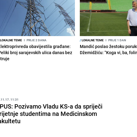
LOKALNE TEME
I
PRIJE 2 DANA
/
LOKALNE TEME
I
PRIJE 1 DAN
Elektroprivreda obavijestila građane:
Mandić poslao žestoku poruk
Veliki broj sarajevskih ulica danas bez
Džemidžiću: "Koga vi, ba, foli
struje
.11.17. 11:31
PUS: Pozivamo Vladu KS-a da spriječi
rijetnje studentima na Medicinskom
akultetu