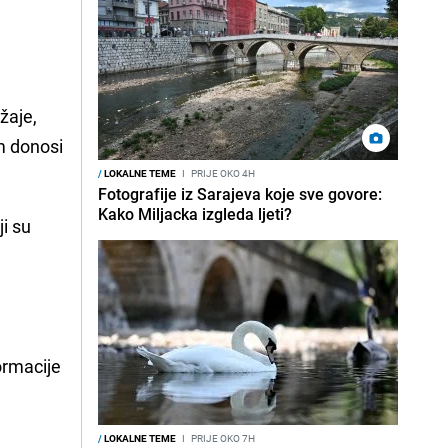
žaje,
m donosi
/
LOKALNE TEME
I
PRIJE OKO 4H
Fotografije iz Sarajeva koje sve govore:
Kako Miljacka izgleda ljeti?
i su
formacije
u
/
LOKALNE TEME
I
PRIJE OKO 7H