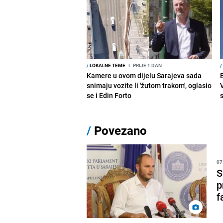
/
LOKALNE TEME
I
PRIJE 1 DAN
/
Kamere u ovom dijelu Sarajeva sada
snimaju vozite li 'žutom trakom', oglasio
se i Edin Forto
/
Povezano
07
S
p
f