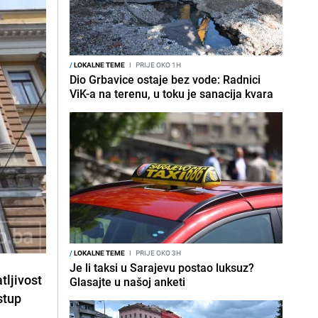
/
LOKALNE TEME
I
PRIJE OKO 1H
Dio Grbavice ostaje bez vode: Radnici
ViK-a na terenu, u toku je sanacija kvara
/
LOKALNE TEME
I
PRIJE OKO 3H
Je li taksi u Sarajevu postao luksuz?
tljivost
Glasajte u našoj anketi
stup