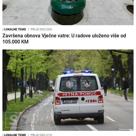
/
LOKALNE TEME
I
PRIJE OKO 20H
Završena obnova Vječne vatre: U radove uloženo više od
105.000 KM
/
LOKALNE TEME
I
PRIJE OKO 21H