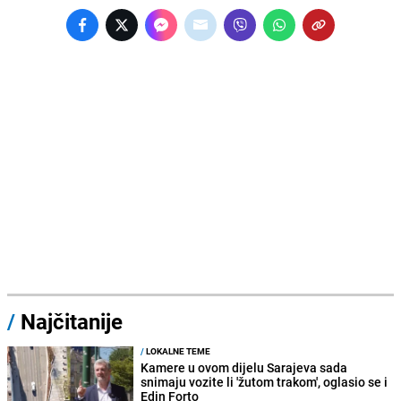
/
Najčitanije
/
LOKALNE TEME
Kamere u ovom dijelu Sarajeva sada
snimaju vozite li 'žutom trakom', oglasio se i
Edin Forto