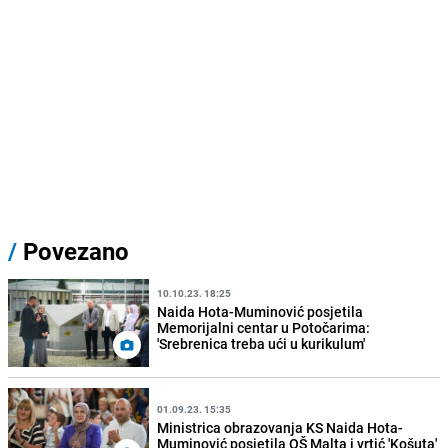
/
Povezano
10.10.23. 18:25
Naida Hota-Muminović posjetila
Memorijalni centar u Potočarima:
'Srebrenica treba ući u kurikulum'
01.09.23. 15:35
Ministrica obrazovanja KS Naida Hota-
Muminović posjetila OŠ Malta i vrtić 'Košuta'