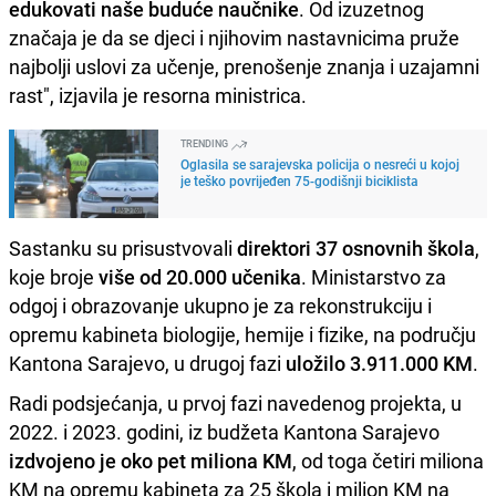
edukovati naše buduće naučnike
. Od izuzetnog
značaja je da se djeci i njihovim nastavnicima pruže
najbolji uslovi za učenje, prenošenje znanja i uzajamni
rast", izjavila je resorna ministrica.
TRENDING
Oglasila se sarajevska policija o nesreći u kojoj
je teško povrijeđen 75-godišnji biciklista
Sastanku su prisustvovali
direktori 37 osnovnih škola
,
koje broje
više od 20.000 učenika
. Ministarstvo za
odgoj i obrazovanje ukupno je za rekonstrukciju i
opremu kabineta biologije, hemije i fizike, na području
Kantona Sarajevo, u drugoj fazi
uložilo 3.911.000 KM
.
Radi podsjećanja, u prvoj fazi navedenog projekta, u
2022. i 2023. godini, iz budžeta Kantona Sarajevo
izdvojeno je oko pet miliona KM
, od toga četiri miliona
KM na opremu kabineta za 25 škola i milion KM na