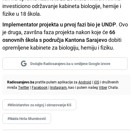
investiciono održavanje kabineta biologije, hemije i
fizike u 18 škola.
Implementator projekta u prvoj fazi bio je UNDP
. Ovo
je druga, završna faza projekta nakon koje će
66
osnovnih škola s područja Kantona Sarajevo
dobiti
opremljene kabinete za biologiju, hemiju i fiziku.
Dodajte Radiosarajevo.ba u omiljene Google izvore
Radiosarajevo.ba
pratite putem aplikacije za
Android
|
iOS
i društvenih
mreža
Twitter
|
Facebook
|
Instagram
, kao i putem našeg
Viber
Chata.
#Ministarstvo za odgoj i obrazovanje KS
#Naida Hota-Muminović