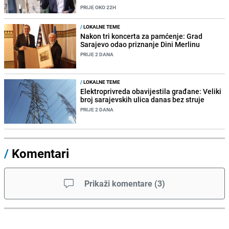
PRIJE OKO 22H
/
LOKALNE TEME
Nakon tri koncerta za pamćenje: Grad
Sarajevo odao priznanje Dini Merlinu
PRIJE 2 DANA
/
LOKALNE TEME
Elektroprivreda obavijestila građane: Veliki
broj sarajevskih ulica danas bez struje
PRIJE 2 DANA
/
Komentari
Prikaži komentare
(
3
)