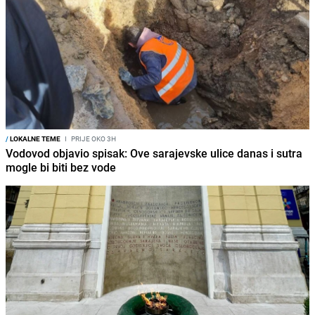
/
LOKALNE TEME
I
PRIJE OKO 3H
Vodovod objavio spisak: Ove sarajevske ulice danas i sutra
mogle bi biti bez vode