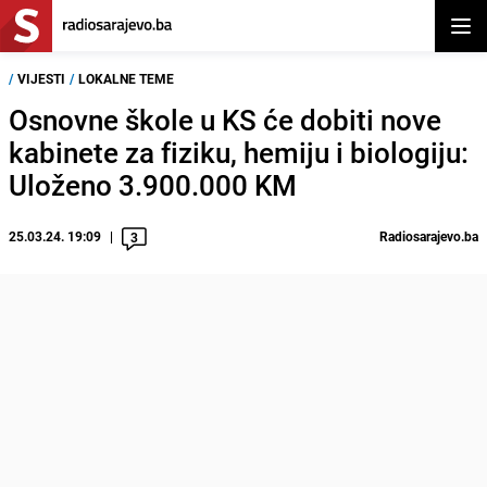
Otvor
/
VIJESTI
/
LOKALNE TEME
Osnovne škole u KS će dobiti nove
kabinete za fiziku, hemiju i biologiju:
Uloženo 3.900.000 KM
25.03.24. 19:09
Radiosarajevo.ba
3