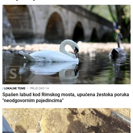
/
LOKALNE TEME
I
PRIJE OKO 1H
Spašen labud kod Rimskog mosta, upućena žestoka poruka
"neodgovornim pojedincima"