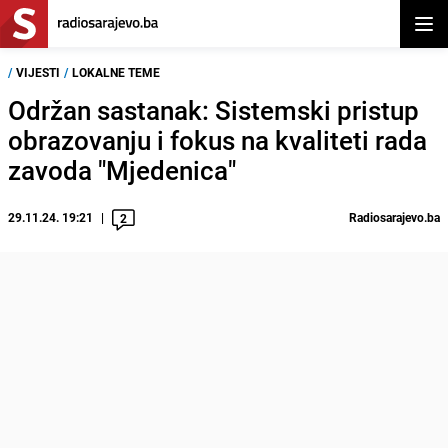
Otvor
/
VIJESTI
/
LOKALNE TEME
Održan sastanak: Sistemski pristup
obrazovanju i fokus na kvaliteti rada
zavoda "Mjedenica"
29.11.24. 19:21
Radiosarajevo.ba
2