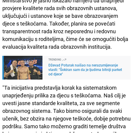
Ministarstvo je jasno iskazalo namjeru da unaprijedi
provjere kvalitete rada svih obrazovnih ustanova,
uključujući i ustanove koje se bave obrazovanjem
djece s teškoćama. Također, planira se povećati
transparentnost rada kroz neposrednu i redovnu
komunikaciju s roditeljima, čime će se omogućiti bolja
evaluacija kvaliteta rada obrazovnih institucija.
TRENDING
Dževad Poturak naišao na nerazumijevanje
vlasti: "Šokiran sam da je ljudima bitniji parket
od djece"
"Ta inicijativa predstavlja korak ka sistematskom
unaprjeđenju prilika za djecu s teškoćama. Naš cilj je
uvesti jasne standarde kvaliteta, za sve segmente
obrazovnog sistema. Tako bismo osigurali da svaki
učenik, bez obzira na njegove teškoće, dobije potrebnu
podršku. Samo tako možemo graditi temelje društva