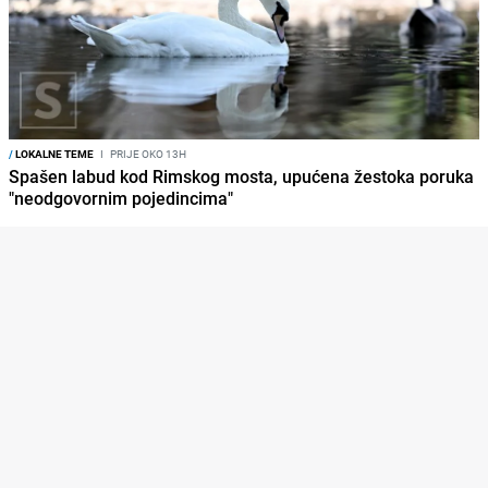
/
LOKALNE TEME
I
PRIJE OKO 13H
Spašen labud kod Rimskog mosta, upućena žestoka poruka
"neodgovornim pojedincima"