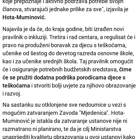
koje prepoznaje i aktivno podržava potrebe svojih
članova, stvarajući jednake prilike za sve", izjavila je
Hota-Muminović.
Najavila je da će, do kraja godine, biti izrađen novi
pravilnik o inkluziji. Tretira i rad centara, a regulisat će i
pravo na produženi boravak za djecu s teškoćama,
učenike od šestog do devetog razreda osnovne škole,
kao i za učenike srednjih škola. Taj pravilnik omogućit
će i osiguranje potrebnih budžetskih sredstava,
čime
će se pružiti dodatna podrška porodicama djece s
teškoćama
i stvoriti bolji uvjete za njihovo obrazovanje
i razvoj.
Na sastanku su otklonjene sve nedoumice u vezi s
mogućim zatvaranjem Zavoda "Mjedenica". Hota-
Muminović je istakla da zatvaranje ustanove nije ni
razmatrano ni planirano, te da je cilj Ministarstva
unaprijediti kvalitetu obrazovanja u ovoj ustanovi kako