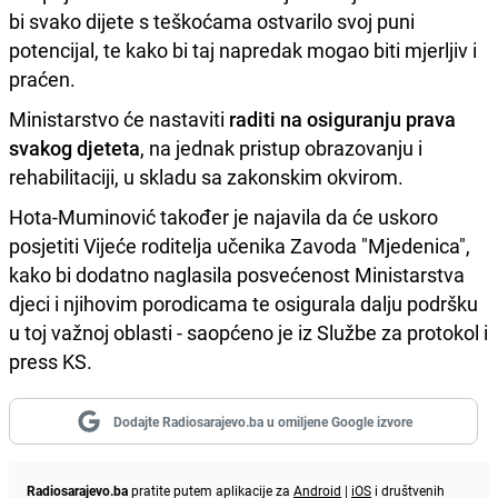
bi svako dijete s teškoćama ostvarilo svoj puni
potencijal, te kako bi taj napredak mogao biti mjerljiv i
praćen.
Ministarstvo će nastaviti
raditi na osiguranju prava
svakog djeteta
, na jednak pristup obrazovanju i
rehabilitaciji, u skladu sa zakonskim okvirom.
Hota-Muminović također je najavila da će uskoro
posjetiti Vijeće roditelja učenika Zavoda "Mjedenica",
kako bi dodatno naglasila posvećenost Ministarstva
djeci i njihovim porodicama te osigurala dalju podršku
u toj važnoj oblasti - saopćeno je iz Službe za protokol i
press KS.
Dodajte Radiosarajevo.ba u omiljene Google izvore
Radiosarajevo.ba
pratite putem aplikacije za
Android
|
iOS
i društvenih