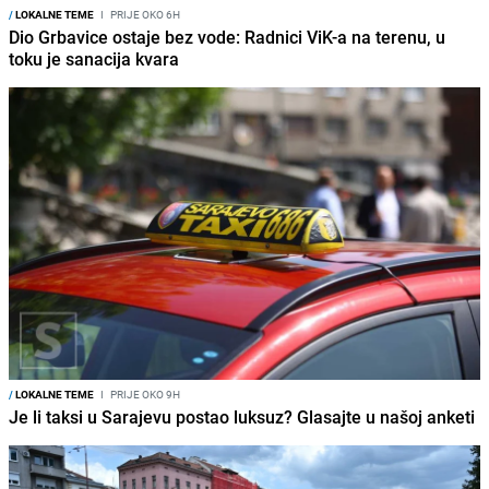
/
LOKALNE TEME
I
PRIJE OKO 6H
Dio Grbavice ostaje bez vode: Radnici ViK-a na terenu, u
toku je sanacija kvara
/
LOKALNE TEME
I
PRIJE OKO 9H
Je li taksi u Sarajevu postao luksuz? Glasajte u našoj anketi