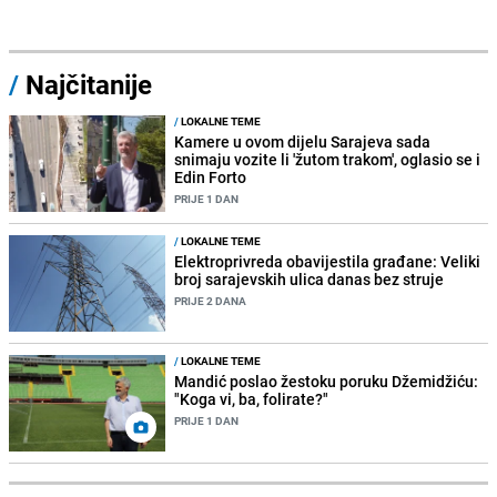
/
Najčitanije
/
LOKALNE TEME
Kamere u ovom dijelu Sarajeva sada
snimaju vozite li 'žutom trakom', oglasio se i
Edin Forto
PRIJE 1 DAN
/
LOKALNE TEME
Elektroprivreda obavijestila građane: Veliki
broj sarajevskih ulica danas bez struje
PRIJE 2 DANA
/
LOKALNE TEME
Mandić poslao žestoku poruku Džemidžiću:
"Koga vi, ba, folirate?"
PRIJE 1 DAN