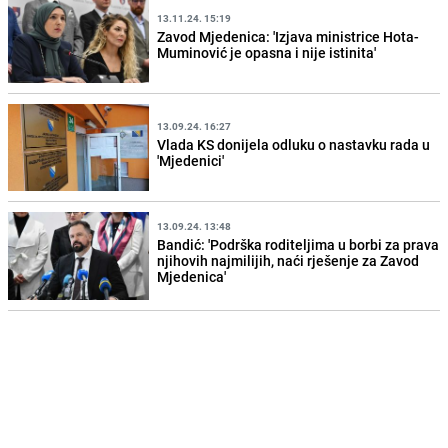
13.11.24. 15:19
Zavod Mjedenica: 'Izjava ministrice Hota-
Muminović je opasna i nije istinita'
13.09.24. 16:27
Vlada KS donijela odluku o nastavku rada u
'Mjedenici'
13.09.24. 13:48
Bandić: 'Podrška roditeljima u borbi za prava
njihovih najmilijih, naći rješenje za Zavod
Mjedenica'