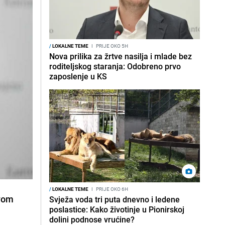
/
LOKALNE TEME
I
PRIJE OKO 5H
Nova prilika za žrtve nasilja i mlade bez
roditeljskog staranja: Odobreno prvo
zaposlenje u KS
/
LOKALNE TEME
I
PRIJE OKO 6H
svom
Svježa voda tri puta dnevno i ledene
poslastice: Kako životinje u Pionirskoj
dolini podnose vrućine?