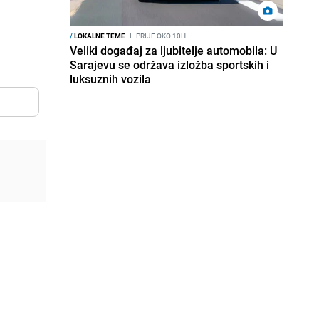
/
LOKALNE TEME
I
PRIJE OKO 10H
Veliki događaj za ljubitelje automobila: U
Sarajevu se održava izložba sportskih i
luksuznih vozila