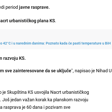
jedi period
javne rasprave.
acrt urbanističkog plana KS
.
do 42°C i u narednim danima: Poznato kada će pasti temperature u BiH
 razvoju KS.
m sve zainteresovane da se uključe
", napisao je Nihad 
o je Skupština KS usvojila Nacrt urbanističkog
. Još jedan važan korak ka planskom razvoju
a rasprava je 60 dana i pozivam sve