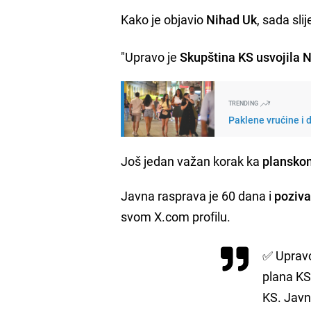
Kako je objavio
Nihad Uk
, sada sli
"Upravo je
Skupština KS usvojila N
TRENDING
Paklene vrućine i 
Još jedan važan korak ka
planskom
Javna rasprava je 60 dana i
poziva
svom X.com profilu.
✅️ Uprav
plana KS
KS. Javn