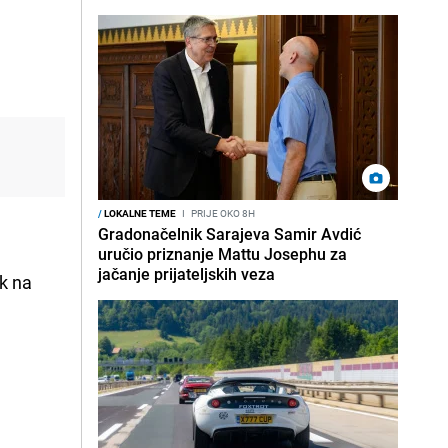
/
LOKALNE TEME
I
PRIJE OKO 8H
Gradonačelnik Sarajeva Samir Avdić
uručio priznanje Mattu Josephu za
jačanje prijateljskih veza
Uk na