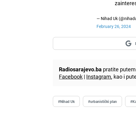
zaintere
— Nihad Uk (@nihad
February 26, 2024
Radiosarajevo.ba
pratite putem 
Facebook
|
Instagram
, kao i p
#Nihad Uk
#urbanistički plan
#Ka