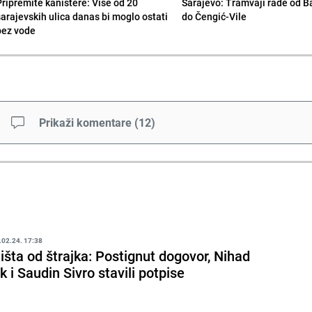
Pripremite kanistere: Više od 20
Sarajevo: Tramvaji rade od B
sarajevskih ulica danas bi moglo ostati
do Čengić-Vile
bez vode
Prikaži komentare
(
12
)
.02.24. 17:38
išta od štrajka: Postignut dogovor, Nihad
k i Saudin Sivro stavili potpise