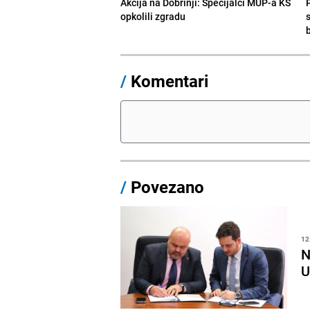
Akcija na Dobrinji: Specijalci MUP-a KS
opkolili zgradu
/
Komentari
/
Povezano
12
N
U