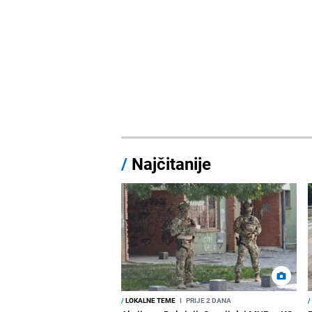
/
Najčitanije
/
LOKALNE TEME
I
PRIJE 2 DANA
/