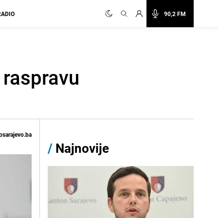
RADIO
90,2 FM
 raspravu
osarajevo.ba
/
Najnovije