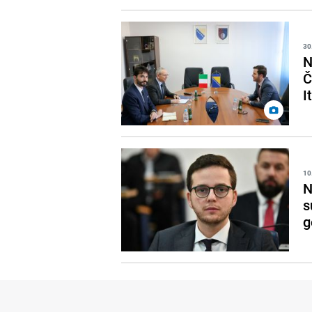
30
N
Č
I
10
N
s
g