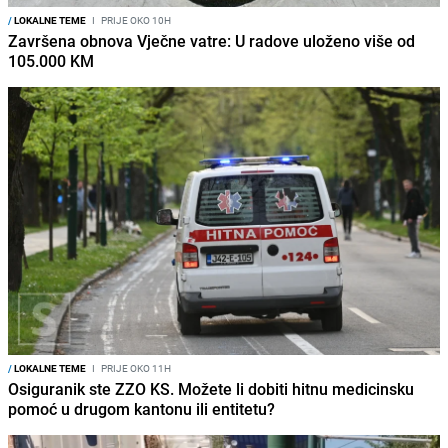
/
LOKALNE TEME
I
PRIJE OKO 10H
Završena obnova Vječne vatre: U radove uloženo više od
105.000 KM
/
LOKALNE TEME
I
PRIJE OKO 11H
Osiguranik ste ZZO KS. Možete li dobiti hitnu medicinsku
pomoć u drugom kantonu ili entitetu?