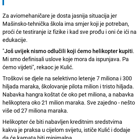
Za aviomehaničare je dosta jasnija situacija jer
Mašinsko-tehnička škola ima smjer koji je potreban,
proći će testiranje iz fizike i kad sve prođu i oni će ići na
edukacije.
"
Još uvijek nismo odlučili koji ćemo helikopter kupiti
.
Mi smo definisali uslove koje mora da ispunjava. Pa
ćemo vijdeti", rekaoc je Kulić.
Troškovi se djele na selektivno letenje 7 miliona i 300
hiljada maraka, školovanje pilota milion i tristo hiljada.
Nabavka hangra koštat će oko pet miliona, a nabavka
helikoptera oko 21 milion maraka. Sve zajedno - nešto
više od 27 miliona maraka.
Helikopter će biti nabavljen kreditnim sredstvima
kakva je praksa u cijelom svijetu, ističe Kulić i dodaje
da će kamata biti minimalna.