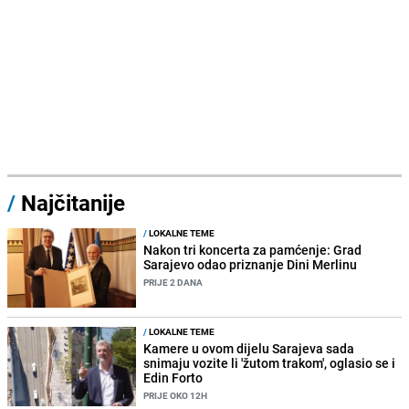
/
Najčitanije
/
LOKALNE TEME
Nakon tri koncerta za pamćenje: Grad
Sarajevo odao priznanje Dini Merlinu
PRIJE 2 DANA
/
LOKALNE TEME
Kamere u ovom dijelu Sarajeva sada
snimaju vozite li 'žutom trakom', oglasio se i
Edin Forto
PRIJE OKO 12H