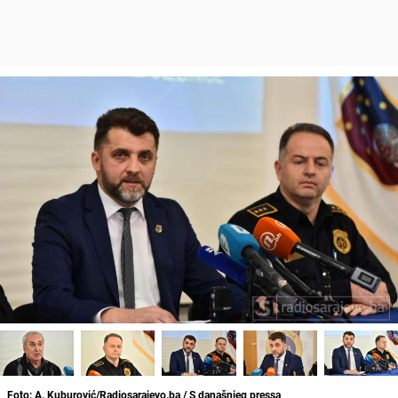
Foto: A. Kuburović/Radiosarajevo.ba / S današnjeg pressa