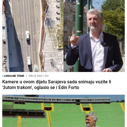
/
LOKALNE TEME
I
PRIJE OKO 12H
Kamere u ovom dijelu Sarajeva sada snimaju vozite li
'žutom trakom', oglasio se i Edin Forto