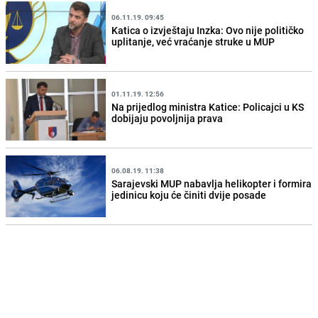
06.11.19. 09:45
Katica o izvještaju Inzka: Ovo nije političko
uplitanje, već vraćanje struke u MUP
01.11.19. 12:56
Na prijedlog ministra Katice: Policajci u KS
dobijaju povoljnija prava
06.08.19. 11:38
Sarajevski MUP nabavlja helikopter i formira
jedinicu koju će činiti dvije posade