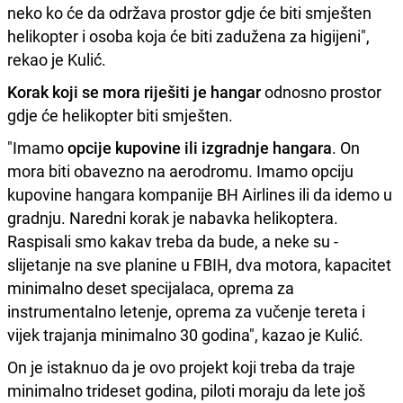
neko ko će da održava prostor gdje će biti smješten
helikopter i osoba koja će biti zadužena za higijeni",
rekao je Kulić.
Korak koji se mora riješiti je hangar
odnosno prostor
gdje će helikopter biti smješten.
"Imamo
opcije kupovine ili izgradnje hangara
. On
mora biti obavezno na aerodromu. Imamo opciju
kupovine hangara kompanije BH Airlines ili da idemo u
gradnju. Naredni korak je nabavka helikoptera.
Raspisali smo kakav treba da bude, a neke su -
slijetanje na sve planine u FBIH, dva motora, kapacitet
minimalno deset specijalaca, oprema za
instrumentalno letenje, oprema za vučenje tereta i
vijek trajanja minimalno 30 godina", kazao je Kulić.
On je istaknuo da je ovo projekt koji treba da traje
minimalno trideset godina, piloti moraju da lete još