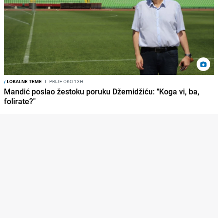
/
LOKALNE TEME
I
PRIJE OKO 13H
Mandić poslao žestoku poruku Džemidžiću: "Koga vi, ba,
folirate?"