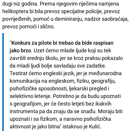
dugi niz godina. Prema njegovim riječima namjena
helikoptera bi bila prevoz specijalne policije, prevoz
povrijeđenih, pomoć u deminiranju, nadzor saobraćaja,
prevoz pomoći i slično.
"
Konkurs za pilote bi trebao da bide raspisan 
jako brzo
. Uzet ćemo mlade ljude koji su tek 
završili srednju školu, jer se kroz praksu pokazalo 
da mladi ljudi bolje savladaju sve zadatke. 
Testirat ćemo engleski jezik, jer je međunarodna 
komunikacija na engleskom, fiziku, geografiju, 
psihofizičke sposobnosti, ljekarski pregled i 
selektivno letenje. Potrebno je da budu upoznati 
s geografijom, jer će često letjeti bez ikakvih 
instrumenta pa da znaju da se snađu. Moraju biti 
upoznati i sa fizikom, a naravno psihofizička 
aktivnost je jako bitna" istaknuo je Kulić.