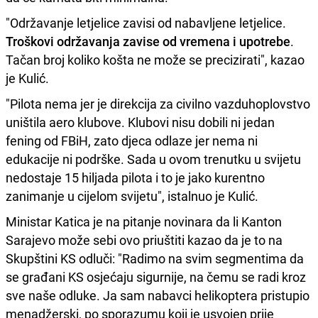
"Održavanje letjelice zavisi od nabavljene letjelice.
Troškovi održavanja zavise od vremena i upotrebe
.
Tačan broj koliko košta ne može se precizirati", kazao
je Kulić.
"Pilota nema jer je direkcija za civilno vazduhoplovstvo
uništila aero klubove. Klubovi nisu dobili ni jedan
fening od FBiH, zato djeca odlaze jer nema ni
edukacije ni podrške. Sada u ovom trenutku u svijetu
nedostaje 15 hiljada pilota i to je jako kurentno
zanimanje u cijelom svijetu", istalnuo je Kulić.
Ministar Katica je na pitanje novinara da li Kanton
Sarajevo može sebi ovo priuštiti kazao da je to na
Skupštini KS odluči: "Radimo na svim segmentima da
se građani KS osjećaju sigurnije, na čemu se radi kroz
sve naše odluke. Ja sam nabavci helikoptera pristupio
menadžerski, po sporazumu koji je usvojen prije