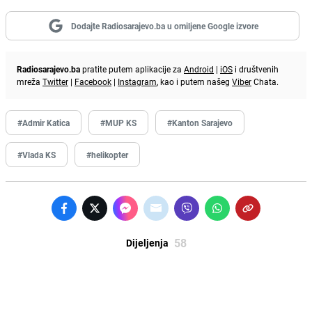
Dodajte Radiosarajevo.ba u omiljene Google izvore
Radiosarajevo.ba
pratite putem aplikacije za
Android
|
iOS
i društvenih
mreža
Twitter
|
Facebook
|
Instagram
, kao i putem našeg
Viber
Chata.
#Admir Katica
#MUP KS
#Kanton Sarajevo
#Vlada KS
#helikopter
58
Dijeljenja