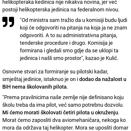
helikopteraka kedinica nije nikakva novina, jer već
postoji helikopterska jedinica na federalnom nivou.
"Od ministra sam tražio da u komisiji budu ljudi
koji će odgovoriti na pitanja na koja ja ne znam
odgovoriti. A to su administrativna pitanja,
tenderske procedure i drugo. Komisija je
formirana i gledali smo gdje da se uklopi ta
jedinica i našli smo prostor", kazao je Kulić.
Osnovne stvari za formiranje su pilotski kadar,
smještaj jedinice, istaknuo je on i
dodao da nažalost u
BiH nema školovanih pilota
.
"Prema pravilnicima naše zemlje nije definisano koju
školu treba da ima pilot, već samo potrebnu dozvolu.
Mi ćemo morati školovati četiri pilota u okruženju
.
Morat ćemo zaposliti dva aviomehaničara, nekoga ko
mora da održava taj helikopter. Mora se uposliti domar