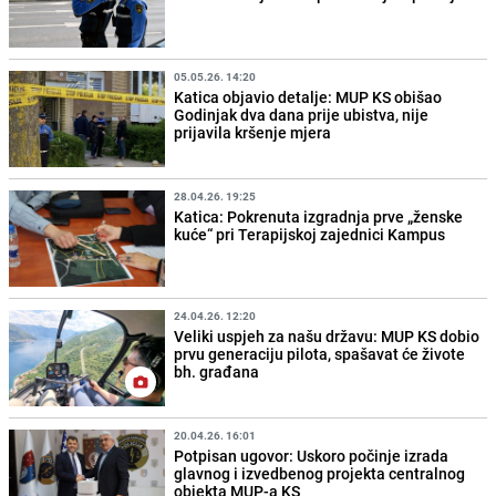
05.05.26. 14:20
Katica objavio detalje: MUP KS obišao
Godinjak dva dana prije ubistva, nije
prijavila kršenje mjera
28.04.26. 19:25
Katica: Pokrenuta izgradnja prve „ženske
kuće“ pri Terapijskoj zajednici Kampus
24.04.26. 12:20
Veliki uspjeh za našu državu: MUP KS dobio
prvu generaciju pilota, spašavat će živote
bh. građana
20.04.26. 16:01
Potpisan ugovor: Uskoro počinje izrada
glavnog i izvedbenog projekta centralnog
objekta MUP-a KS