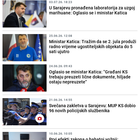
03.07.26. 18:23
U Sarajevu pronađena laboratorija za uzgoj
marihuane: Oglasio se i ministar Katica
25.06.26. 12:08
Ministar Katica: Tražim da se 2. jula produži
radno vrijeme ugostiteljskih objekata do 5
sati ujutro
24.06.26. 09:43
Oglasio se ministar Katica: "Građani KS
trebaju preuzeti lične dokumente, hiljade
ostaju nepreuzete"
21.06.26. 14:55
Svečana zakletva u Sarajevu: MUP KS dobio
96 novih policijskih službenika
10.06.26. 10:05
Prvi efekti zakona o bahatoj vožnji: