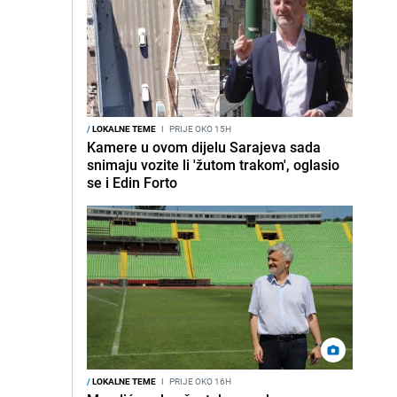
/
LOKALNE TEME
I
PRIJE OKO 15H
Kamere u ovom dijelu Sarajeva sada
snimaju vozite li 'žutom trakom', oglasio
se i Edin Forto
/
LOKALNE TEME
I
PRIJE OKO 16H