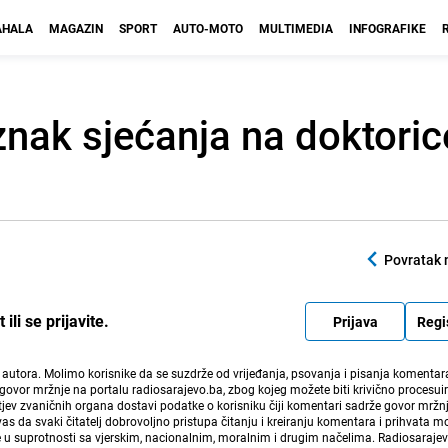
HALA
MAGAZIN
SPORT
AUTO-MOTO
MULTIMEDIA
INFOGRAFIKE
znak sjećanja na doktoric
Povratak 
li se prijavite.
Prijava
Regi
i autora. Molimo korisnike da se suzdrže od vrijeđanja, psovanja i pisanja komentara
govor mržnje na portalu radiosarajevo.ba, zbog kojeg možete biti krivično procesuir
ev zvaničnih organa dostavi podatke o korisniku čiji komentari sadrže govor mržnj
vas da svaki čitatelj dobrovoljno pristupa čitanju i kreiranju komentara i prihvata 
e u suprotnosti sa vjerskim, nacionalnim, moralnim i drugim načelima. Radiosaraje