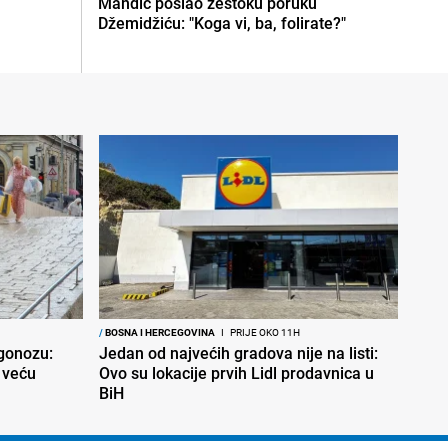
Mandić poslao žestoku poruku
Džemidžiću: "Koga vi, ba, folirate?"
/
BOSNA I HERCEGOVINA
I
PRIJE OKO 11H
ogonozu:
Jedan od najvećih gradova nije na listi:
 veću
Ovo su lokacije prvih Lidl prodavnica u
BiH