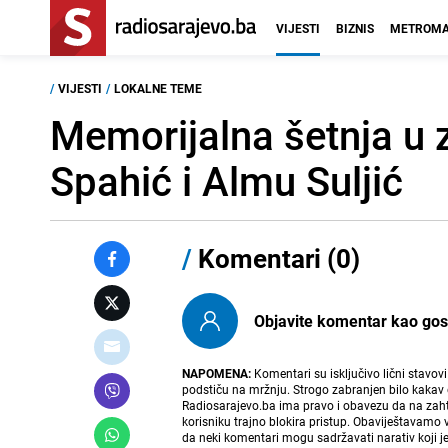
VIJESTI
BIZNIS
METROMA
/
VIJESTI
/
LOKALNE TEME
Memorijalna šetnja u 
Spahić i Almu Suljić
/
Komentari (0)
Objavite komentar kao gost i
NAPOMENA:
Komentari su isključivo lični stavov
podstiču na mržnju. Strogo zabranjen bilo kakav 
Radiosarajevo.ba ima pravo i obavezu da na zahtj
korisniku trajno blokira pristup. Obaviještavamo 
da neki komentari mogu sadržavati narativ koji j