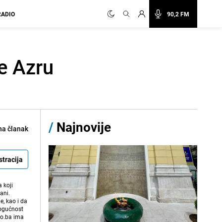
RADIO
90,2 FM
e Azru
/
Najnovije
na članak
stracija
 koji
ani.
e, kao i da
mogućnost
vo.ba ima