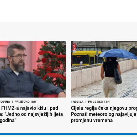
GOVINA
I
PRIJE OKO 18H
/
REGIJA
I
PRIJE OKO 13H
 FHMZ-a najavio kišu i pad
Cijela regija čeka njegovu pr
: "Jedno od najsvježijih ljeta
Poznati meteorolog najavljuje
 godina"
promjenu vremena