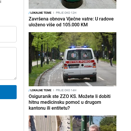
i
/
LOKALNE TEME
I
PRIJE OKO 12H
Završena obnova Vječne vatre: U radove
uloženo više od 105.000 KM
/
LOKALNE TEME
I
PRIJE OKO 14H
Osiguranik ste ZZO KS. Možete li dobiti
hitnu medicinsku pomoć u drugom
kantonu ili entitetu?