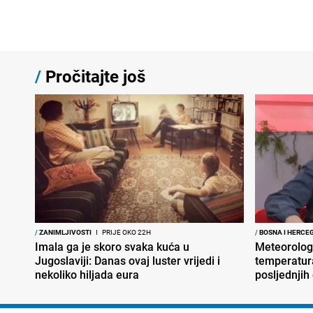
/
Pročitajte još
/
ZANIMLJIVOSTI
I
PRIJE OKO 22H
/
BOSNA I HERCE
Imala ga je skoro svaka kuća u
Meteorolog
Jugoslaviji: Danas ovaj luster vrijedi i
temperatura
nekoliko hiljada eura
posljednjih