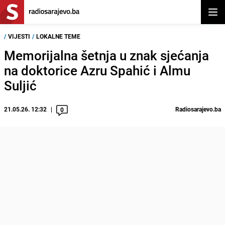
Otvor
/
VIJESTI
/
LOKALNE TEME
Memorijalna šetnja u znak sjećanja
na doktorice Azru Spahić i Almu
Suljić
21.05.26. 12:32
Radiosarajevo.ba
0