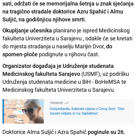
sati, održati će se memorijalna šetnja u znak sjećanja
na tragično stradale doktorice Azru Spahić i Almu
Suljić, na godišnjicu njihove smrti.
Okupljanje učesnika
planirano je ispred Medicinskog
fakulteta Univerziteta u Sarajevu , odakle će se kretati
do mjesta stradanja u naselju Marijin Dvor,
do
spomen-ploče
podignute u njihovu čast.
Organizator događaja je Udruženje studenata
Medicinskog fakulteta Sarajevo
(USMF), uz podršku
Udruženja studenata medicine u BiH - BoHeMSA te
Medicinskog fakulteta Univerziteta u Sarajevu.
TRENDING
Holanđanku šokirale cijene u Crnoj Gori: "Ovo
nisam vidjela ni na Sejšelima"
Doktorice Alma Suljić i Azra Spahić
poginule su 26.