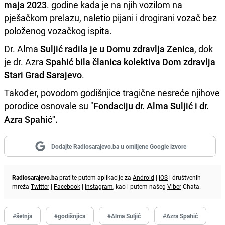
maja 2023
. godine kada je na njih vozilom na
pješačkom prelazu, naletio pijani i drogirani vozač bez
položenog vozačkog ispita.
Dr. Alma
Suljić radila je u Domu zdravlja Zenica
, dok
je dr. Azra
Spahić bila članica kolektiva Dom zdravlja
Stari Grad Sarajevo
.
Također, povodom godišnjice tragične nesreće njihove
porodice osnovale su "
Fondaciju dr. Alma Suljić i dr.
Azra Spahić".
Dodajte Radiosarajevo.ba u omiljene Google izvore
Radiosarajevo.ba
pratite putem aplikacije za
Android
|
iOS
i društvenih
mreža
Twitter
|
Facebook
|
Instagram
, kao i putem našeg
Viber
Chata.
#šetnja
#godišnjica
#Alma Suljić
#Azra Spahić