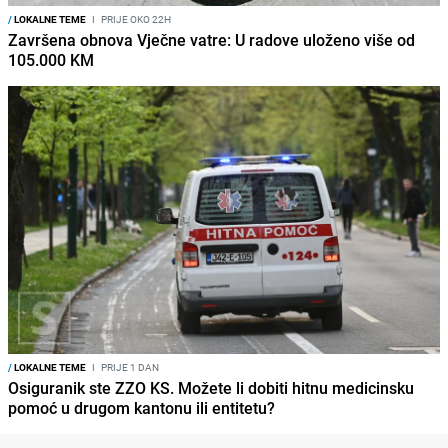
/
LOKALNE TEME
I
PRIJE OKO 22H
Završena obnova Vječne vatre: U radove uloženo više od
105.000 KM
/
LOKALNE TEME
I
PRIJE 1 DAN
Osiguranik ste ZZO KS. Možete li dobiti hitnu medicinsku
pomoć u drugom kantonu ili entitetu?