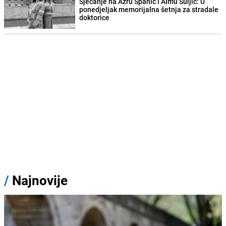
Sjećanje na Azru Spahić i Almu Suljić: U
ponedjeljak memorijalna šetnja za stradale
doktorice
/
Najnovije