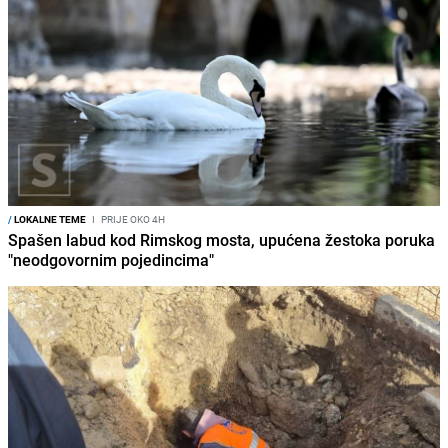
/
LOKALNE TEME
I
PRIJE OKO 4H
Spašen labud kod Rimskog mosta, upućena žestoka poruka
"neodgovornim pojedincima"