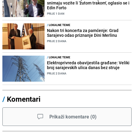
snimaju vozite li 'žutom trakom', oglasio se i
Edin Forto
PRIJE 1 DAN
/
LOKALNE TEME
Nakon tri koncerta za pamćenje: Grad
Sarajevo odao priznanje Dini Merlinu
PRIJE 2 DANA
/
LOKALNE TEME
Elektroprivreda obavijestila građane: Veliki
broj sarajevskih ulica danas bez struje
PRIJE 2 DANA
/
Komentari
Prikaži komentare
(
0
)