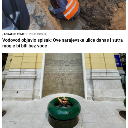
/
LOKALNE TEME
I
PRIJE OKO 6H
Vodovod objavio spisak: Ove sarajevske ulice danas i sutra
mogle bi biti bez vode