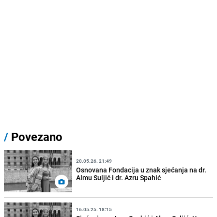
/
Povezano
20.05.26. 21:49
Osnovana Fondacija u znak sjećanja na dr.
Almu Suljić i dr. Azru Spahić
16.05.25. 18:15