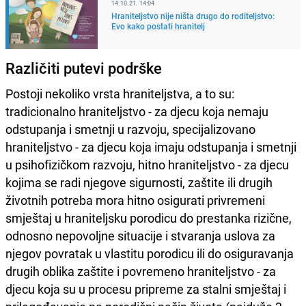
14.10.21. 14:04
Hraniteljstvo nije ništa drugo do roditeljstvo:
Evo kako postati hranitelj
Različiti putevi podrške
Postoji nekoliko vrsta hraniteljstva, a to su:
tradicionalno hraniteljstvo - za djecu koja nemaju
odstupanja i smetnji u razvoju, specijalizovano
hraniteljstvo - za djecu koja imaju odstupanja i smetnji
u psihofizičkom razvoju, hitno hraniteljstvo - za djecu
kojima se radi njegove sigurnosti, zaštite ili drugih
životnih potreba mora hitno osigurati privremeni
smještaj u hraniteljsku porodicu do prestanka rizične,
odnosno nepovoljne situacije i stvaranja uslova za
njegov povratak u vlastitu porodicu ili do osiguravanja
drugih oblika zaštite i povremeno hraniteljstvo - za
djecu koja su u procesu pripreme za stalni smještaj i