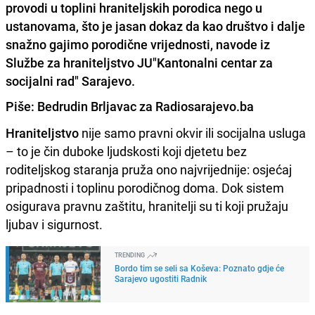
provodi u toplini hraniteljskih porodica nego u
ustanovama, što je jasan dokaz da kao društvo i dalje
snažno gajimo porodične vrijednosti, navode iz
Službe za hraniteljstvo JU"Kantonalni centar za
socijalni rad" Sarajevo.
Piše: Bedrudin Brljavac za Radiosarajevo.ba
Hraniteljstvo
nije samo pravni okvir ili socijalna usluga
– to je čin duboke ljudskosti koji djetetu bez
roditeljskog staranja pruža ono najvrijednije: osjećaj
pripadnosti i toplinu porodičnog doma. Dok sistem
osigurava pravnu zaštitu, hranitelji su ti koji pružaju
ljubav i sigurnost.
TRENDING
Bordo tim se seli sa Koševa: Poznato gdje će
Sarajevo ugostiti Radnik