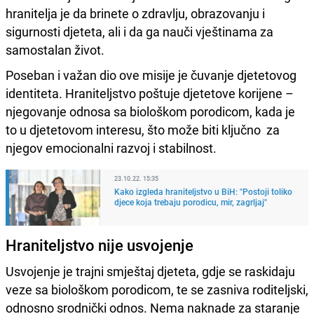
hranitelja je da brinete o zdravlju, obrazovanju i
sigurnosti djeteta, ali i da ga nauči vještinama za
samostalan život.
Poseban i važan dio ove misije je čuvanje djetetovog
identiteta. Hraniteljstvo poštuje djetetove korijene –
njegovanje odnosa sa biološkom porodicom, kada je
to u djetetovom interesu, što može biti ključno za
njegov emocionalni razvoj i stabilnost.
23.10.22. 15:35
Kako izgleda hraniteljstvo u BiH: "Postoji toliko
djece koja trebaju porodicu, mir, zagrljaj"
Hraniteljstvo nije usvojenje
Usvojenje je trajni smještaj djeteta, gdje se raskidaju
veze sa biološkom porodicom, te se zasniva roditeljski,
odnosno srodnički odnos. Nema naknade za staranje