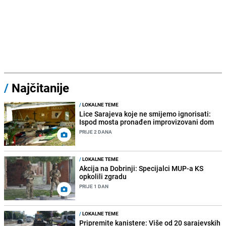
/
Najčitanije
/
LOKALNE TEME
Lice Sarajeva koje ne smijemo ignorisati:
Ispod mosta pronađen improvizovani dom
PRIJE 2 DANA
/
LOKALNE TEME
Akcija na Dobrinji: Specijalci MUP-a KS
opkolili zgradu
PRIJE 1 DAN
/
LOKALNE TEME
Pripremite kanistere: Više od 20 sarajevskih