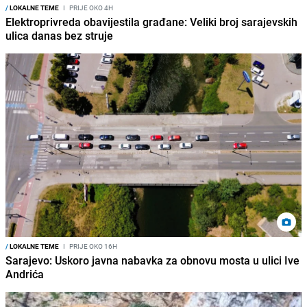
/
LOKALNE TEME
I
PRIJE OKO 4H
Elektroprivreda obavijestila građane: Veliki broj sarajevskih
ulica danas bez struje
/
LOKALNE TEME
I
PRIJE OKO 16H
Sarajevo: Uskoro javna nabavka za obnovu mosta u ulici Ive
Andrića