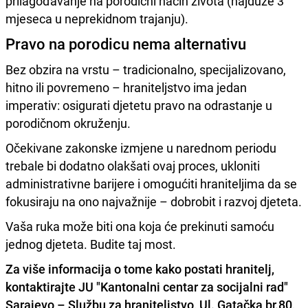
prilagođavanje na porodični način života (najduže 3
mjeseca u neprekidnom trajanju).
Pravo na porodicu nema alternativu
Bez obzira na vrstu – tradicionalno, specijalizovano,
hitno ili povremeno – hraniteljstvo ima jedan
imperativ: osigurati djetetu pravo na odrastanje u
porodičnom okruženju.
Očekivane zakonske izmjene u narednom periodu
trebale bi dodatno olakšati ovaj proces, ukloniti
administrativne barijere i omogućiti hraniteljima da se
fokusiraju na ono najvažnije – dobrobit i razvoj djeteta.
Vaša ruka može biti ona koja će prekinuti samoću
jednog djeteta. Budite taj most.
Za više informacija o tome kako postati hranitelj,
kontaktirajte JU "Kantonalni centar za socijalni rad"
Sarajevo – Službu za hraniteljstvo, Ul. Gatačka br.80,