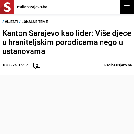
Otvor
/
VIJESTI
/
LOKALNE TEME
Kanton Sarajevo kao lider: Više djece
u hraniteljskim porodicama nego u
ustanovama
10.05.26. 15:17
Radiosarajevo.ba
2