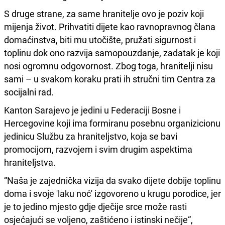
S druge strane, za same hranitelje ovo je poziv koji
mijenja život. Prihvatiti dijete kao ravnopravnog člana
domaćinstva, biti mu utočište, pružati sigurnost i
toplinu dok ono razvija samopouzdanje, zadatak je koji
nosi ogromnu odgovornost. Zbog toga, hranitelji nisu
sami – u svakom koraku prati ih stručni tim Centra za
socijalni rad.
Kanton Sarajevo je jedini u Federaciji Bosne i
Hercegovine koji ima formiranu posebnu organizicionu
jedinicu Službu za hraniteljstvo, koja se bavi
promocijom, razvojem i svim drugim aspektima
hraniteljstva.
“Naša je zajednička vizija da svako dijete dobije toplinu
doma i svoje 'laku noć' izgovoreno u krugu porodice, jer
je to jedino mjesto gdje dječije srce može rasti
osjećajući se voljeno, zaštićeno i istinski nečije“,