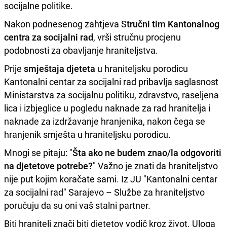
socijalne politike.
Nakon podnesenog zahtjeva S
tručni tim Kantonalnog
centra za socijalni rad
, vrši stručnu procjenu
podobnosti za obavljanje hraniteljstva.
Prije
smještaja djeteta
u hraniteljsku porodicu
Kantonalni centar za socijalni rad pribavlja saglasnost
Ministarstva za socijalnu politiku, zdravstvo, raseljena
lica i izbjeglice u pogledu naknade za rad hranitelja i
naknade za izdržavanje hranjenika, nakon čega se
hranjenik smješta u hraniteljsku porodicu.
Mnogi se pitaju: "
Šta ako ne budem znao/la odgovoriti
na djetetove potrebe?
" Važno je znati da hraniteljstvo
nije put kojim koračate sami. Iz JU "Kantonalni centar
za socijalni rad" Sarajevo – Službe za hraniteljstvo
poručuju da su oni vaš stalni partner.
Biti hranitelj znači biti djetetov vodič kroz život. Uloga