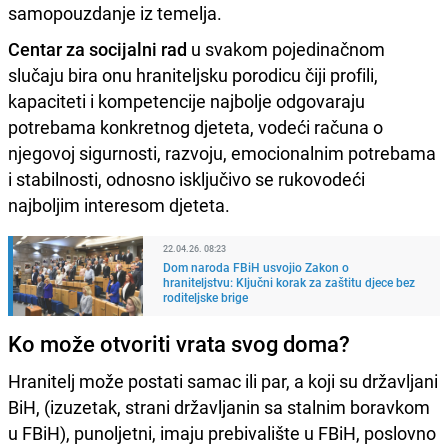
samopouzdanje iz temelja.
Centar za socijalni rad
u svakom pojedinačnom
slučaju bira onu hraniteljsku porodicu čiji profili,
kapaciteti i kompetencije najbolje odgovaraju
potrebama konkretnog djeteta, vodeći računa o
njegovoj sigurnosti, razvoju, emocionalnim potrebama
i stabilnosti, odnosno isključivo se rukovodeći
najboljim interesom djeteta.
22.04.26. 08:23
Dom naroda FBiH usvojio Zakon o
hraniteljstvu: Ključni korak za zaštitu djece bez
roditeljske brige
Ko može otvoriti vrata svog doma?
Hranitelj može postati samac ili par, a koji su državljani
BiH, (izuzetak, strani državljanin sa stalnim boravkom
u FBiH), punoljetni, imaju prebivalište u FBiH, poslovno