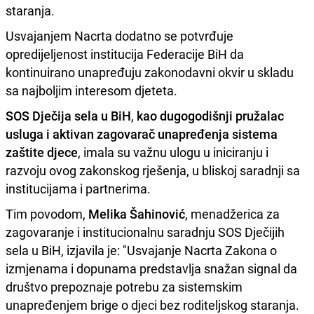
staranja.
Usvajanjem Nacrta dodatno se potvrđuje
opredijeljenost institucija Federacije BiH da
kontinuirano unapređuju zakonodavni okvir u skladu
sa najboljim interesom djeteta.
SOS Dječija sela u BiH
,
kao dugogodišnji pružalac
usluga i aktivan zagovarač unapređenja sistema
zaštite djece
, imala su važnu ulogu u iniciranju i
razvoju ovog zakonskog rješenja, u bliskoj saradnji sa
institucijama i partnerima.
Tim povodom,
Melika Šahinović
, menadžerica za
zagovaranje i institucionalnu saradnju SOS Dječijih
sela u BiH, izjavila je: "Usvajanje Nacrta Zakona o
izmjenama i dopunama predstavlja snažan signal da
društvo prepoznaje potrebu za sistemskim
unapređenjem brige o djeci bez roditeljskog staranja.