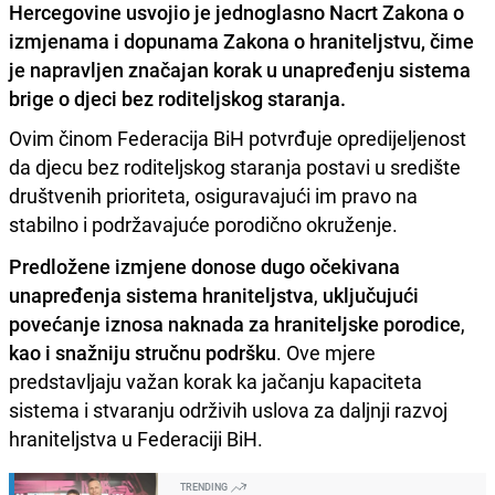
Hercegovine usvojio je jednoglasno Nacrt Zakona o
izmjenama i dopunama Zakona o hraniteljstvu, čime
je napravljen značajan korak u unapređenju sistema
brige o djeci bez roditeljskog staranja.
Ovim činom Federacija BiH potvrđuje opredijeljenost
da djecu bez roditeljskog staranja postavi u središte
društvenih prioriteta, osiguravajući im pravo na
stabilno i podržavajuće porodično okruženje.
Predložene izmjene donose dugo očekivana
unapređenja sistema hraniteljstva
,
uključujući
povećanje iznosa naknada za hraniteljske porodice
,
kao i snažniju stručnu podršku
. Ove mjere
predstavljaju važan korak ka jačanju kapaciteta
sistema i stvaranju održivih uslova za daljnji razvoj
hraniteljstva u Federaciji BiH.
TRENDING