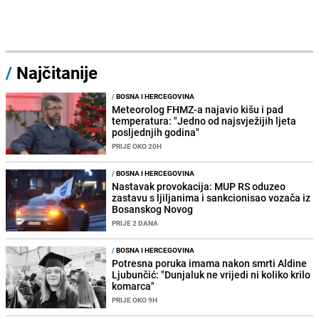
/
Najčitanije
/
BOSNA I HERCEGOVINA
Meteorolog FHMZ-a najavio kišu i pad
temperatura: "Jedno od najsvježijih ljeta
posljednjih godina"
PRIJE OKO 20H
/
BOSNA I HERCEGOVINA
Nastavak provokacija: MUP RS oduzeo
zastavu s ljiljanima i sankcionisao vozača iz
Bosanskog Novog
PRIJE 2 DANA
/
BOSNA I HERCEGOVINA
Potresna poruka imama nakon smrti Aldine
Ljubunčić: "Dunjaluk ne vrijedi ni koliko krilo
komarca"
PRIJE OKO 9H