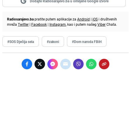
Dodajte Radiosarajevo.ba u omiljene Google izvore
Radiosarajevo.ba
pratite putem aplikacije za
Android
|
iOS
i društvenih
mreža
Twitter
|
Facebook
|
Instagram
, kao i putem našeg
Viber
Chata.
#SOS Dječija sela
#zakoni
#Dom naroda FBiH