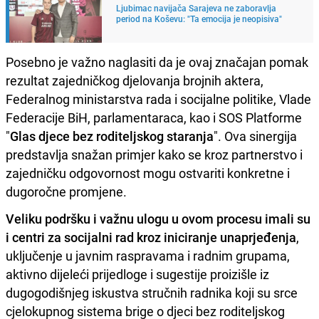
Ljubimac navijača Sarajeva ne zaboravlja
period na Koševu: "Ta emocija je neopisiva"
Posebno je važno naglasiti da je ovaj značajan pomak
rezultat zajedničkog djelovanja brojnih aktera,
Federalnog ministarstva rada i socijalne politike, Vlade
Federacije BiH, parlamentaraca, kao i SOS Platforme
"
Glas djece bez roditeljskog staranja
". Ova sinergija
predstavlja snažan primjer kako se kroz partnerstvo i
zajedničku odgovornost mogu ostvariti konkretne i
dugoročne promjene.
Veliku podršku i važnu ulogu u ovom procesu imali su
i centri za socijalni rad kroz iniciranje unaprjeđenja
,
uključenje u javnim raspravama i radnim grupama,
aktivno dijeleći prijedloge i sugestije proizišle iz
dugogodišnjeg iskustva stručnih radnika koji su srce
cjelokupnog sistema brige o djeci bez roditeljskog