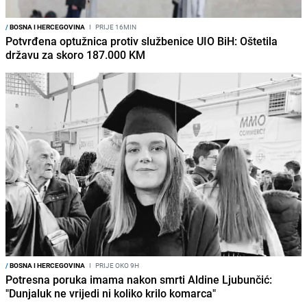
/
BOSNA I HERCEGOVINA
I
PRIJE 16MIN
Potvrđena optužnica protiv službenice UIO BiH: Oštetila
državu za skoro 187.000 KM
/
BOSNA I HERCEGOVINA
I
PRIJE OKO 9H
Potresna poruka imama nakon smrti Aldine Ljubunčić:
"Dunjaluk ne vrijedi ni koliko krilo komarca"