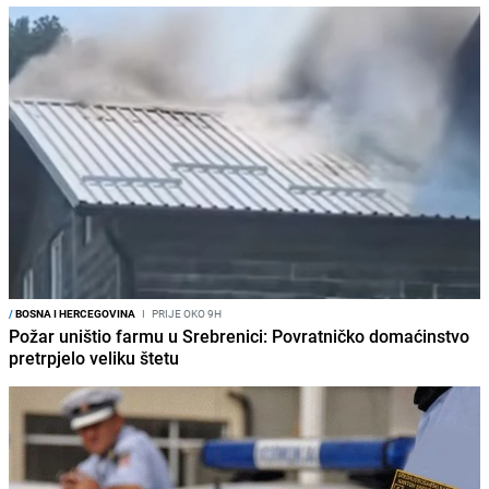
/
BOSNA I HERCEGOVINA
I
PRIJE OKO 9H
Požar uništio farmu u Srebrenici: Povratničko domaćinstvo
pretrpjelo veliku štetu