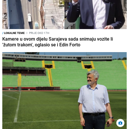
/
LOKALNE TEME
I
PRIJE OKO 17H
Kamere u ovom dijelu Sarajeva sada snimaju vozite li
'žutom trakom', oglasio se i Edin Forto