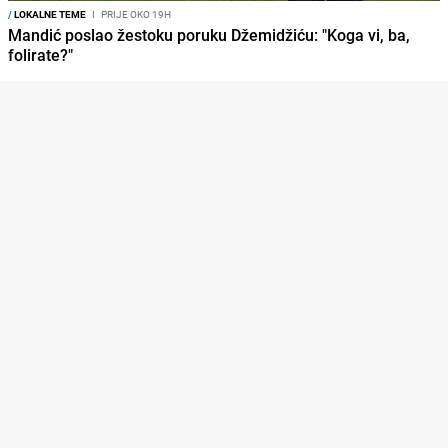
/
LOKALNE TEME
I
PRIJE OKO 19H
Mandić poslao žestoku poruku Džemidžiću: "Koga vi, ba,
folirate?"