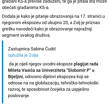
građani KS-a previše zaduženi, te ga je pitala šta može
obećati građanima KS-a.
Dodala je kako je pitanje obrazovanja na 17. stranici u
njegovom ekspozeu od ukupno 20, a Zolj je priznao
grešku navodeći kako je obrazovanje najvažniji
segment svakog društva.
Zastupnica Sabina Ćudić 
optužila je Zolja
 da je cijeli njegov uvodni ekspoze 
plagijat rada 
Mileta Vasića sa Univerziteta "Slobomir P" u 
Bijeljini, 
odnosno dijelovi ekspozea koji se 
odnose na na globilazaciju, tehničko-tehnološki 
razvoj, te sposobnost čovjeka za uspješno 
poslovanje.