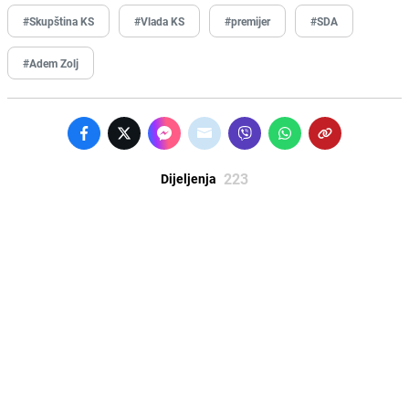
#Skupština KS
#Vlada KS
#premijer
#SDA
#Adem Zolj
223
Dijeljenja