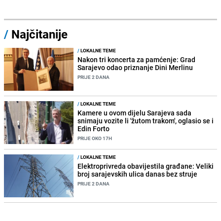
/
Najčitanije
/
LOKALNE TEME
Nakon tri koncerta za pamćenje: Grad
Sarajevo odao priznanje Dini Merlinu
PRIJE 2 DANA
/
LOKALNE TEME
Kamere u ovom dijelu Sarajeva sada
snimaju vozite li 'žutom trakom', oglasio se i
Edin Forto
PRIJE OKO 17H
/
LOKALNE TEME
Elektroprivreda obavijestila građane: Veliki
broj sarajevskih ulica danas bez struje
PRIJE 2 DANA