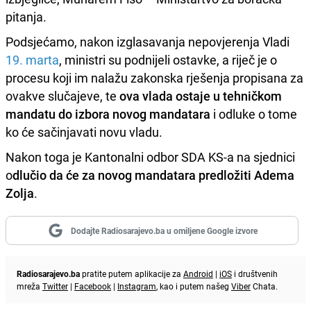
pitanja.
Podsjećamo, nakon izglasavanja nepovjerenja Vladi
19. marta
, ministri su podnijeli ostavke, a riječ je o
procesu koji im nalažu zakonska rješenja propisana za
ovakve slučajeve, te
ova vlada ostaje u tehničkom
mandatu do izbora novog mandatara
i odluke o tome
ko će sačinjavati novu vladu.
Nakon toga je Kantonalni odbor SDA KS-a na sjednici
o
dlučio da će za novog mandatara predložiti Adema
Zolja
.
Dodajte Radiosarajevo.ba u omiljene Google izvore
Radiosarajevo.ba
pratite putem aplikacije za
Android
|
iOS
i društvenih
mreža
Twitter
|
Facebook
|
Instagram
, kao i putem našeg
Viber
Chata.