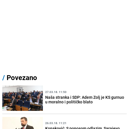
/
Povezano
27.03.18. 11:50
Naša stranka i SDP: Adem Zolj je KS gurnuo
u moralno i političko blato
26.03.18. 11:21
Konaković: S ponosom odlazim, Sarajevo