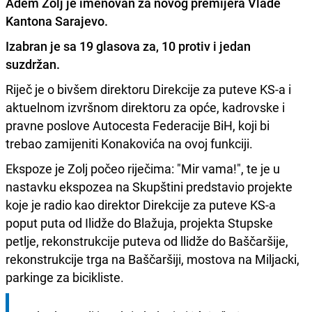
Adem Zolj je imenovan za novog premijera Vlade
Kantona Sarajevo.
Izabran je sa
19 glasova za, 10 protiv i jedan
suzdržan.
Riječ je o bivšem direktoru Direkcije za puteve KS-a i
aktuelnom izvršnom direktoru za opće, kadrovske i
pravne poslove Autocesta Federacije BiH, koji bi
trebao zamijeniti Konakovića na ovoj funkciji.
Ekspoze je Zolj počeo riječima: "Mir vama!", te je u
nastavku ekspozea na Skupštini predstavio projekte
koje je radio kao direktor Direkcije za puteve KS-a
poput puta od Ilidže do Blažuja, projekta Stupske
petlje, rekonstrukcije puteva od llidže do Baščaršije,
rekonstrukcije trga na Baščaršiji, mostova na Miljacki,
parkinge za bicikliste.