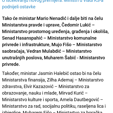
U iščekivanju novog premijera: Ministri u Vladi KS-a
podnijeli ostavke
Tako će ministar Mario Nenadić i dalje biti na čelu
Ministarstva pravde i uprave, Čedomir Lukić –
Ministarstvo prostornog uređenja, građenja i okoliša,
Senad Hasanspahić – Ministarstvo komunalne
privrede i infrastrukture, Mujo Fišo – Ministarstvo
saobraćaja, Vedran Mulabdić – Ministarstvo
unutrašnjih poslova, Muharem Šabić - Ministarstvo
privrede.
Također, ministar Jasmin Halebić ostao bi na čelu
Ministarstva finansija, Zilha Ademaj – Ministarstvo
zdravstva, Elvir Kazazović – Ministarstvo za
obrazovanje, nauku i mlade, Mirvad Kurić –
Ministarstvo kulture i sporta, Amela Dautbegović –
Ministarstvo za rad, socijalnu politiku, raseljena lica i
izbjeglice, Muharem Fišo – Ministartvo za boračka