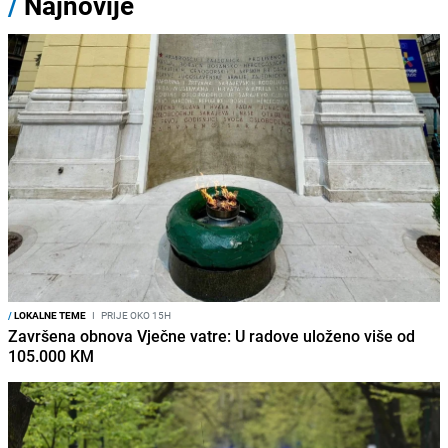
/
Najnovije
/
LOKALNE TEME
I
PRIJE OKO 15H
Završena obnova Vječne vatre: U radove uloženo više od
105.000 KM