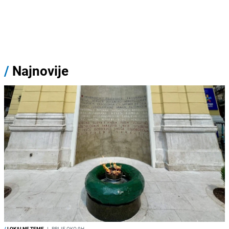
/
Najnovije
/
LOKALNE TEME
I
PRIJE OKO 9H