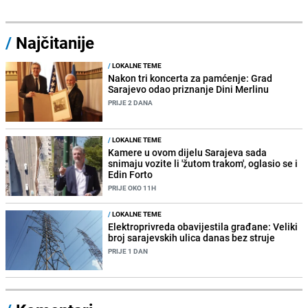
/
Najčitanije
/
LOKALNE TEME
Nakon tri koncerta za pamćenje: Grad
Sarajevo odao priznanje Dini Merlinu
PRIJE 2 DANA
/
LOKALNE TEME
Kamere u ovom dijelu Sarajeva sada
snimaju vozite li 'žutom trakom', oglasio se i
Edin Forto
PRIJE OKO 11H
/
LOKALNE TEME
Elektroprivreda obavijestila građane: Veliki
broj sarajevskih ulica danas bez struje
PRIJE 1 DAN