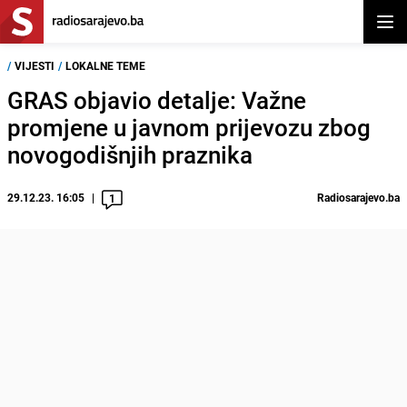
Otvor
/
VIJESTI
/
LOKALNE TEME
GRAS objavio detalje: Važne
promjene u javnom prijevozu zbog
novogodišnjih praznika
29.12.23. 16:05
Radiosarajevo.ba
1