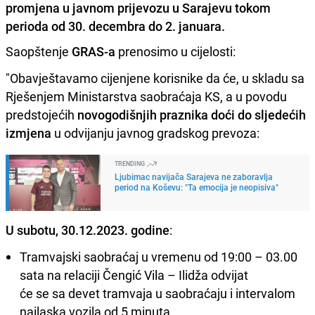
promjena u javnom prijevozu u Sarajevu tokom
perioda od 30. decembra do 2. januara.
Saopštenje
GRAS-a
prenosimo u cijelosti:
"Obavještavamo cijenjene korisnike da će, u skladu sa
Rješenjem Ministarstva saobraćaja KS, a u povodu
predstojećih
novogodišnjih praznika doći do sljedećih
izmjena
u odvijanju javnog gradskog prevoza:
TRENDING
Ljubimac navijača Sarajeva ne zaboravlja
period na Koševu: "Ta emocija je neopisiva"
U subotu, 30.12.2023. godine
:
Tramvajski saobraćaj u vremenu od 19:00 – 03.00
sata na relaciji Čengić Vila – Ilidža odvijat
će se sa devet tramvaja u saobraćaju i intervalom
nailaska vozila od 5 minuta.