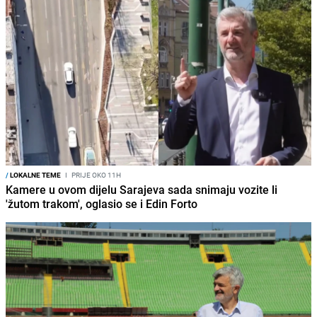
/
LOKALNE TEME
I
PRIJE OKO 11H
Kamere u ovom dijelu Sarajeva sada snimaju vozite li
'žutom trakom', oglasio se i Edin Forto