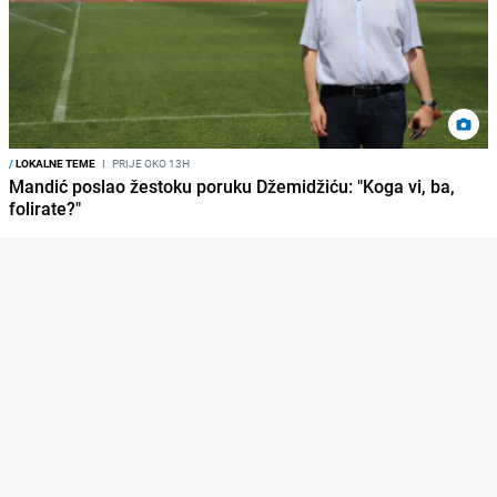
/
LOKALNE TEME
I
PRIJE OKO 13H
Mandić poslao žestoku poruku Džemidžiću: "Koga vi, ba,
folirate?"