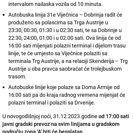
intervalom nailaska vozila od 10 minuta.
Autobuska linija 31e Vijećnica – Dobrinja radit će
produženo sa polascima sa Trga Austrije u
23:30, 00:30, 01:30 i u 02:30 sati, te sa Dobrinje u
22:30, 24:00, 01:00 i u 02.00 sati. Ova linija će od
16:00 sati mijenjati polazni terminal i dijelom trasu
linije, te će umjesto sa Vijećnice polaziti sa
terminala Trg Austrije, a na relaciji Skenderija – Trg
Austrije u oba pravca saobraćat će trolejbuskom
trasom.
Autobuske linije koje polaze sa Doma Armije od
16:00 sati pa do kraja radnog vremena mijenjat će
polazni terminal i polaziti sa Drvenije.
U novogodišnjoj noći, 31.12.2023.godine
od 17:00 sati
javni gradski prevoz na svim linijama u
gradskom
području zona 'A' biti će besplatan
.