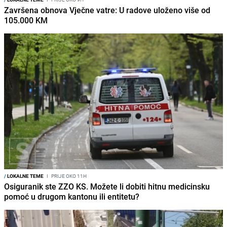
Završena obnova Vječne vatre: U radove uloženo više od
105.000 KM
/
LOKALNE TEME
I
PRIJE OKO 11H
Osiguranik ste ZZO KS. Možete li dobiti hitnu medicinsku
pomoć u drugom kantonu ili entitetu?