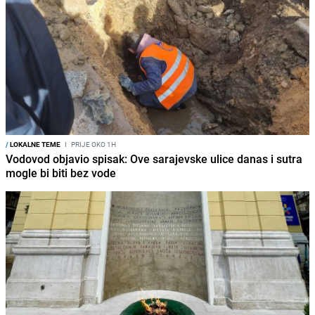
/
LOKALNE TEME
I
PRIJE OKO 1H
Vodovod objavio spisak: Ove sarajevske ulice danas i sutra
mogle bi biti bez vode