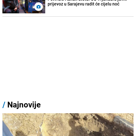
prijevoz u Sarajevu radit će cijelu noć
/
Najnovije