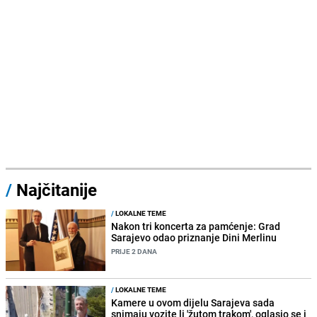
/
Najčitanije
/
LOKALNE TEME
Nakon tri koncerta za pamćenje: Grad
Sarajevo odao priznanje Dini Merlinu
PRIJE 2 DANA
/
LOKALNE TEME
Kamere u ovom dijelu Sarajeva sada
snimaju vozite li 'žutom trakom', oglasio se i