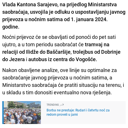
Vlada Kantona Sarajevo, na prijedlog Ministarstva
saobraćaja, usvojila je odluku o uspostavljanju javnog
prijevoza u noćnim satima od 1. januara 2024.
godine.
Noćni prijevoz će se obavljati od ponoći do pet sati
ujutro, a u tom periodu saobraćat će
tramvaj na
relaciji od Ilidže do Baščaršije
,
trolejbus od Dobrinje
do Jezera
i
autobus iz centra do Vogošće.
Nakon obavljene analize, ove linije su optimalne za
saobraćanje javnog prijevoza u noćnim satima, a
Ministarstvo saobraćaja će pratiti situaciju na terenu, i
u skladu s tim donositi eventualno nova rješenja.
TRENDING
Borba ne prestaje: Rudari i četvrtu noć za
redom proveli u jami