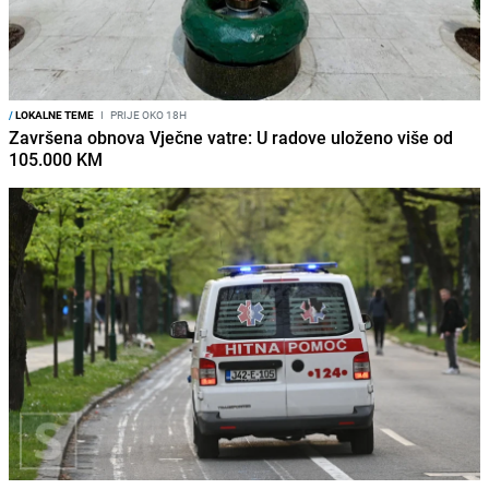
/
LOKALNE TEME
I
PRIJE OKO 18H
Završena obnova Vječne vatre: U radove uloženo više od
105.000 KM