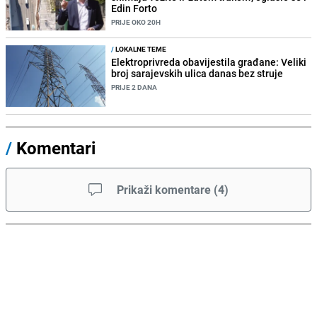
Edin Forto
PRIJE OKO 20H
/
LOKALNE TEME
Elektroprivreda obavijestila građane: Veliki
broj sarajevskih ulica danas bez struje
PRIJE 2 DANA
/
Komentari
Prikaži komentare
(
4
)