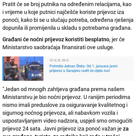
Pratit će se broj putnika na određenim relacijama, kao
i vrijeme u koje putnici najčešće koriste prijevoz iza
ponoći, kako bi se u slučaju potreba, određena rješenja
dopunila ili promijenila u skladu s potrebama građana.
Građani će noćni prijevoz koristiti besplatno
, jer će
Ministarstvo saobraćaja finansirati ove usluge.
13.12.23. 20:12
Potvrdio Adnan Šteta: Od 1. januara javni
prijevoz u Sarajevu radit će cijelu noć
"Jedan od mnogih zahtjeva građana prema našem
Ministarstvu je bio noćni prijevoz. U ranijim periodima
nismo imali preduslove za osiguravanje kvalitetnog i
sigurnog noćnog prijevoza, ali nabavkom vozila i
uspostavljanjem video nadzora, uspjeli smo omogućiti
prijevoz 24 sata. Javni prijevoz iza ponoć važan je
za