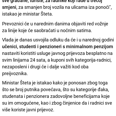
sve građane, turiste, za radnike koji rade u trećoj
smjeni
, za smanjen broj vozila na ulicama iza ponoći",
istakao je ministar Šteta.
Prevoznici će u narednim danima objaviti red vožnje
za linije koje će saobraćati u noćnim satima.
Vlada je danas usvojila odluku da će i u narednoj godini
učenici, studenti i penzioneri s minimalnom penzijom
nastaviti koristiti usluge javnog prijevoza besplatno na
svim linijama 24 sata, a kuponi svih kategorija-radnici,
nezaposleni i drugi će i dalje važiti kod oba
preijvoznika.
Ministar Šteta je istakao kako je ponosan zbog toga
što se broj putnika povećava, što su kategorije đaka,
studenata i penzionera zadovoljne beneficijama koje
su im omogućene, kao i zbog činjenice da i radnici sve
više koriste javni prijevoz.