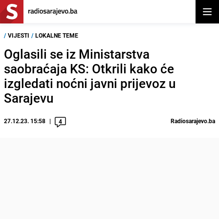
Otvor
/
VIJESTI
/
LOKALNE TEME
Oglasili se iz Ministarstva
saobraćaja KS: Otkrili kako će
izgledati noćni javni prijevoz u
Sarajevu
27.12.23. 15:58
Radiosarajevo.ba
4