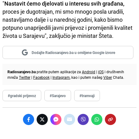
"
Nastavit ćemo djelovati u interesu svih građana,
proces je dugotrajan, mi smo mnogo posla uradili,
nastavljamo dalje i u narednoj godini, kako bismo
potpuno unaprijedili javni prijevoz i promijenili kvalitet
života u Sarajevu", zaključio je ministar Šteta.
Dodajte Radiosarajevo.ba u omiljene Google izvore
Radiosarajevo.ba
pratite putem aplikacije za
Android
|
iOS
i društvenih
mreža
Twitter
|
Facebook
|
Instagram
, kao i putem našeg
Viber
Chata.
#gradski prijevoz
#Sarajevo
#tramvaji