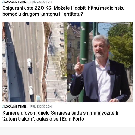
/
LOKALNE TEME
I
PRIJE OKO 19H
Osiguranik ste ZZO KS. Možete li dobiti hitnu medicinsku
pomoć u drugom kantonu ili entitetu?
/
LOKALNE TEME
I
PRIJE OKO 20H
Kamere u ovom dijelu Sarajeva sada snimaju vozite li
'žutom trakom', oglasio se i Edin Forto