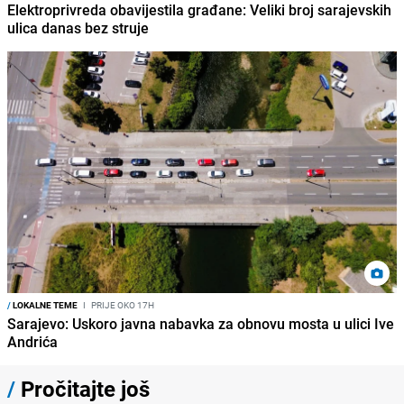
Elektroprivreda obavijestila građane: Veliki broj sarajevskih
ulica danas bez struje
/
LOKALNE TEME
I
PRIJE OKO 17H
Sarajevo: Uskoro javna nabavka za obnovu mosta u ulici Ive
Andrića
/
Pročitajte još