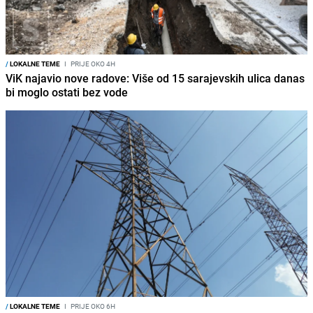
/
LOKALNE TEME
I
PRIJE OKO 4H
ViK najavio nove radove: Više od 15 sarajevskih ulica danas
bi moglo ostati bez vode
/
LOKALNE TEME
I
PRIJE OKO 6H