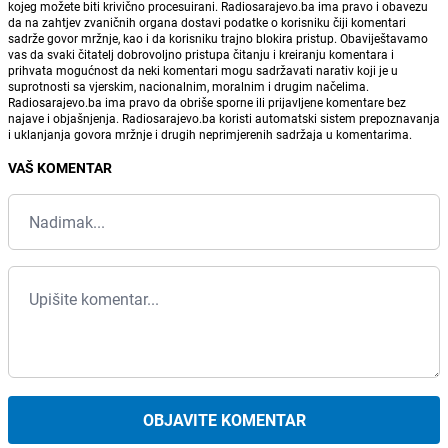
kojeg možete biti krivično procesuirani. Radiosarajevo.ba ima pravo i obavezu
da na zahtjev zvaničnih organa dostavi podatke o korisniku čiji komentari
sadrže govor mržnje, kao i da korisniku trajno blokira pristup. Obaviještavamo
vas da svaki čitatelj dobrovoljno pristupa čitanju i kreiranju komentara i
prihvata mogućnost da neki komentari mogu sadržavati narativ koji je u
suprotnosti sa vjerskim, nacionalnim, moralnim i drugim načelima.
Radiosarajevo.ba ima pravo da obriše sporne ili prijavljene komentare bez
najave i objašnjenja. Radiosarajevo.ba koristi automatski sistem prepoznavanja
i uklanjanja govora mržnje i drugih neprimjerenih sadržaja u komentarima.
VAŠ KOMENTAR
OBJAVITE KOMENTAR