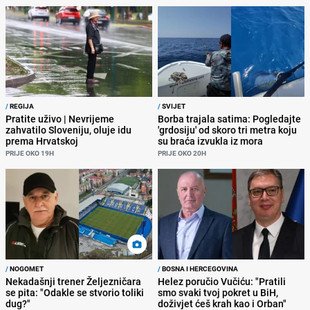
/
REGIJA
/
SVIJET
Pratite uživo | Nevrijeme
Borba trajala satima: Pogledajte
zahvatilo Sloveniju, oluje idu
'grdosiju' od skoro tri metra koju
prema Hrvatskoj
su braća izvukla iz mora
PRIJE OKO 19H
PRIJE OKO 20H
/
NOGOMET
/
BOSNA I HERCEGOVINA
Nekadašnji trener Željezničara
Helez poručio Vučiću: "Pratili
se pita: "Odakle se stvorio toliki
smo svaki tvoj pokret u BiH,
dug?"
doživjet ćeš krah kao i Orban"