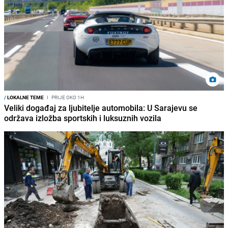
/
LOKALNE TEME
I
PRIJE OKO 1H
Veliki događaj za ljubitelje automobila: U Sarajevu se
održava izložba sportskih i luksuznih vozila