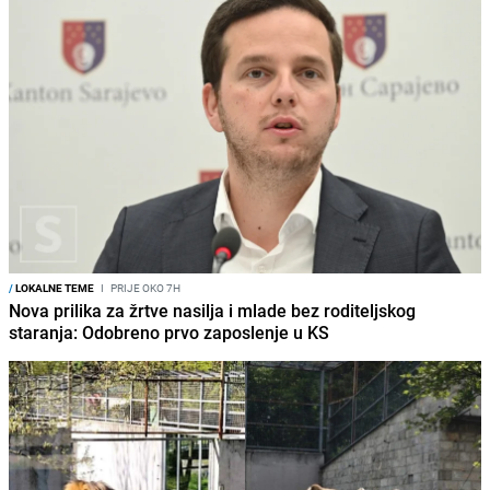
/
LOKALNE TEME
I
PRIJE OKO 7H
Nova prilika za žrtve nasilja i mlade bez roditeljskog
staranja: Odobreno prvo zaposlenje u KS