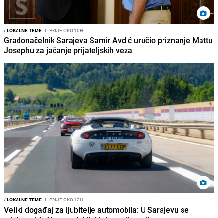
/
LOKALNE TEME
I
PRIJE OKO 10H
Gradonačelnik Sarajeva Samir Avdić uručio priznanje Mattu
Josephu za jačanje prijateljskih veza
/
LOKALNE TEME
I
PRIJE OKO 12H
Veliki događaj za ljubitelje automobila: U Sarajevu se