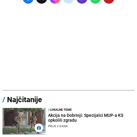
/
Najčitanije
/
LOKALNE TEME
Akcija na Dobrinji: Specijalci MUP-a KS
opkolili zgradu
PRIJE 2 DANA