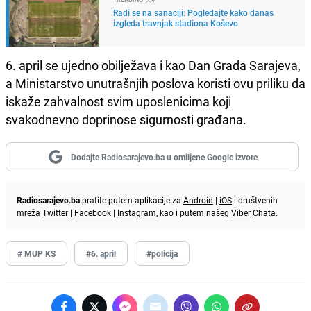
Radi se na sanaciji: Pogledajte kako danas
izgleda travnjak stadiona Koševo
6. april se ujedno obilježava i kao Dan Grada Sarajeva,
a Ministarstvo unutrašnjih poslova koristi ovu priliku da
iskaže zahvalnost svim uposlenicima koji
svakodnevno doprinose sigurnosti građana.
Dodajte Radiosarajevo.ba u omiljene Google izvore
Radiosarajevo.ba
pratite putem aplikacije za
Android
|
iOS
i društvenih
mreža
Twitter
|
Facebook
|
Instagram
, kao i putem našeg
Viber
Chata.
# MUP KS
#6. april
#policija