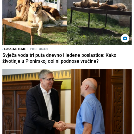
/
LOKALNE TEME
I
PRIJE OKO 8H
Svježa voda tri puta dnevno i ledene poslastice: Kako
životinje u Pionirskoj dolini podnose vrućine?