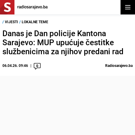
Otvor
/
VIJESTI
/
LOKALNE TEME
Danas je Dan policije Kantona
Sarajevo: MUP upućuje čestitke
službenicima za njihov predani rad
06.04.26. 09:46
Radiosarajevo.ba
0