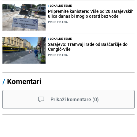
/
LOKALNE TEME
Pripremite kanistere: Više od 20 sarajevskih
ulica danas bi moglo ostati bez vode
PRIJE 2 DANA
/
LOKALNE TEME
Sarajevo: Tramvaji rade od Baščaršije do
Čengić-Vile
PRIJE 2 DANA
/
Komentari
Prikaži komentare
(
0
)