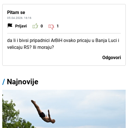
Pitam se
05.04.2026. 16:16
Prijavi
0
1
da li i bivsi pripadnici ArBiH ovako pricaju u Banja Luci i
velicaju RS? Ili moraju?
Odgovori
/
Najnovije