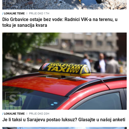
/
LOKALNE TEME
I
PRIJE OKO 17H
Dio Grbavice ostaje bez vode: Radnici ViK-a na terenu, u
toku je sanacija kvara
/
LOKALNE TEME
I
PRIJE OKO 20H
Je li taksi u Sarajevu postao luksuz? Glasajte u našoj anketi