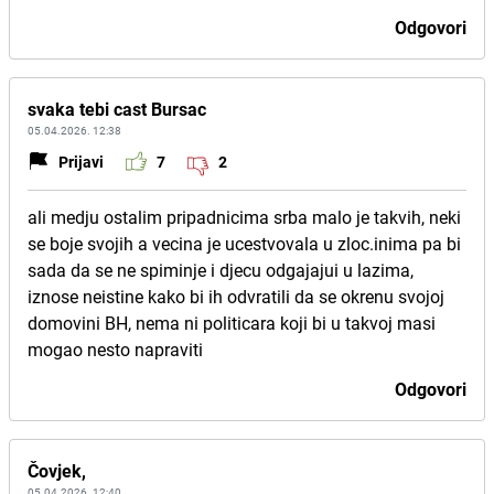
Odgovori
svaka tebi cast Bursac
05.04.2026. 12:38
Prijavi
7
2
ali medju ostalim pripadnicima srba malo je takvih, neki
se boje svojih a vecina je ucestvovala u zloc.inima pa bi
sada da se ne spiminje i djecu odgajajui u lazima,
iznose neistine kako bi ih odvratili da se okrenu svojoj
domovini BH, nema ni politicara koji bi u takvoj masi
mogao nesto napraviti
Odgovori
Čovjek,
05.04.2026. 12:40