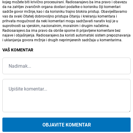
kojeg možete biti krivično procesuirani. Radiosarajevo.ba ima pravo i obavezu
da na zahtjev zvaničnih organa dostavi podatke o korisniku čiji komentari
sadrže govor mržnje, kao i da korisniku trajno blokira pristup. Obaviještavamo
vas da svaki čitatelj dobrovoljno pristupa čitanju i kreiranju komentara i
prihvata mogućnost da neki komentari mogu sadržavati narativ koji je u
suprotnosti sa vjerskim, nacionalnim, moralnim i drugim načelima.
Radiosarajevo.ba ima pravo da obriše sporne ili prijavljene komentare bez
najave i objašnjenja. Radiosarajevo.ba koristi automatski sistem prepoznavanja
i uklanjanja govora mržnje i drugih neprimjerenih sadržaja u komentarima.
VAŠ KOMENTAR
OBJAVITE KOMENTAR