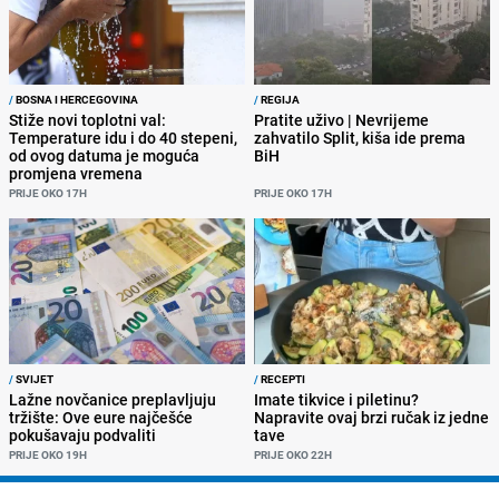
/
BOSNA I HERCEGOVINA
/
REGIJA
Stiže novi toplotni val:
Pratite uživo | Nevrijeme
Temperature idu i do 40 stepeni,
zahvatilo Split, kiša ide prema
od ovog datuma je moguća
BiH
promjena vremena
PRIJE OKO 17H
PRIJE OKO 17H
/
SVIJET
/
RECEPTI
Lažne novčanice preplavljuju
Imate tikvice i piletinu?
tržište: Ove eure najčešće
Napravite ovaj brzi ručak iz jedne
pokušavaju podvaliti
tave
PRIJE OKO 19H
PRIJE OKO 22H