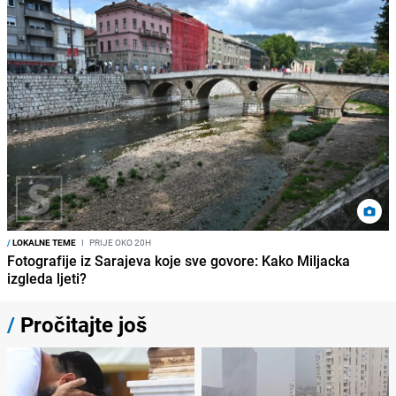
/
LOKALNE TEME
I
PRIJE OKO 20H
Fotografije iz Sarajeva koje sve govore: Kako Miljacka
izgleda ljeti?
/
Pročitajte još