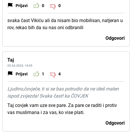
Prijavi
0
0
svaka čast Vikiću ali da nisam bio mobilisan, natjeran u
rov, rekao bih da su nas oni odbranili
Odgovori
Taj
05.04.2026. 16:05
Prijavi
1
4
Ljudino,čovječe, ti si se bas potrudio da ne ideš malen
ispod zvijezda! Svaka čast! ka ČOVJEK
Taj covjek vam uze sve pare. Za pare ce raditi i protiv
vas muslimana i za vas, ko vise plati.
Odgovori