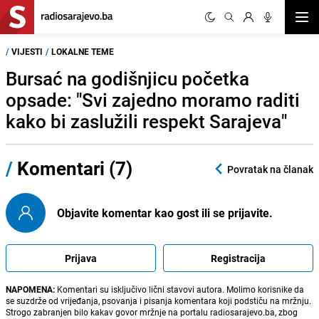
Otvor
/
VIJESTI
/
LOKALNE TEME
Bursać na godišnjicu početka
opsade: "Svi zajedno moramo raditi
kako bi zaslužili respekt Sarajeva"
/
Komentari (7)
Povratak na članak
Objavite komentar kao gost ili se prijavite.
Prijava
Registracija
NAPOMENA:
Komentari su isključivo lični stavovi autora. Molimo korisnike da
se suzdrže od vrijeđanja, psovanja i pisanja komentara koji podstiču na mržnju.
Strogo zabranjen bilo kakav govor mržnje na portalu radiosarajevo.ba, zbog