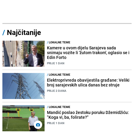
/
Najčitanije
/
LOKALNE TEME
Kamere u ovom dijelu Sarajeva sada
snimaju vozite li 'žutom trakom', oglasio se i
Edin Forto
PRIJE 1 DAN
/
LOKALNE TEME
Elektroprivreda obavijestila građane: Veliki
broj sarajevskih ulica danas bez struje
PRIJE 2 DANA
/
LOKALNE TEME
Mandić poslao žestoku poruku Džemidžiću:
"Koga vi, ba, folirate?"
PRIJE 1 DAN