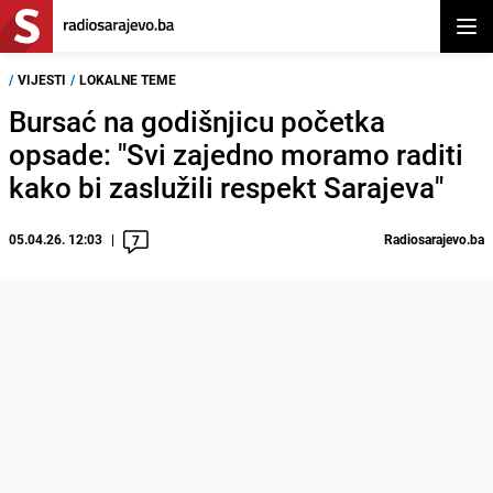
Otvor
/
VIJESTI
/
LOKALNE TEME
Bursać na godišnjicu početka
opsade: "Svi zajedno moramo raditi
kako bi zaslužili respekt Sarajeva"
05.04.26. 12:03
Radiosarajevo.ba
7