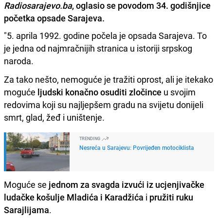
Radiosarajevo.ba
, oglasio se povodom 34. godišnjice
početka opsade Sarajeva.
"5. aprila 1992. godine počela je opsada Sarajeva. To
je jedna od najmračnijih stranica u istoriji srpskog
naroda.
Za tako nešto, nemoguće je tražiti oprost, ali je itekako
moguće
ljudski konačno osuditi zločince
u svojim
redovima koji su najljepšem gradu na svijetu donijeli
smrt, glad, žeđ i uništenje.
TRENDING
Nesreća u Sarajevu: Povrijeđen motociklista
Moguće se
jednom za svagda izvući iz ucjenjivačke
ludačke košulje Mladića i Karadžića
i
pružiti ruku
Sarajlijama
.