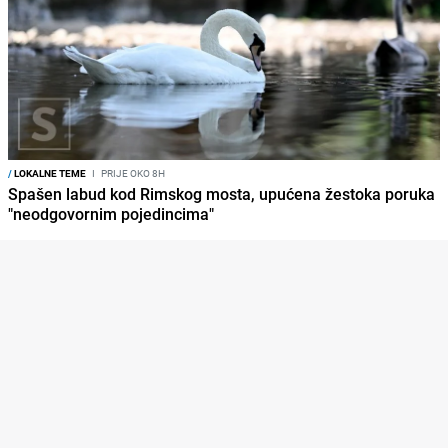
/
LOKALNE TEME
I
PRIJE OKO 8H
Spašen labud kod Rimskog mosta, upućena žestoka poruka
"neodgovornim pojedincima"