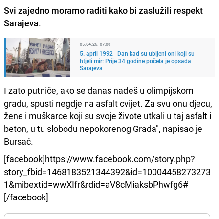
Svi zajedno moramo raditi kako bi zaslužili respekt
Sarajeva
.
05.04.26. 07:00
5. april 1992 | Dan kad su ubijeni oni koji su
htjeli mir: Prije 34 godine počela je opsada
Sarajeva
I zato putniče, ako se danas nađeš u olimpijskom
gradu, spusti negdje na asfalt cvijet. Za svu onu djecu,
žene i muškarce koji su svoje živote utkali u taj asfalt i
beton, u tu slobodu nepokorenog Grada", napisao je
Bursać.
[facebook]https://www.facebook.com/story.php?
story_fbid=1468183521344392&id=10004458273273
1&mibextid=wwXIfr&rdid=aV8cMiaksbPhwfg6#
[/facebook]