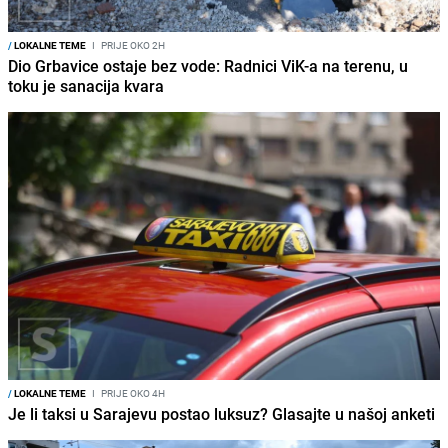
/
LOKALNE TEME
I
PRIJE OKO 2H
Dio Grbavice ostaje bez vode: Radnici ViK-a na terenu, u
toku je sanacija kvara
/
LOKALNE TEME
I
PRIJE OKO 4H
Je li taksi u Sarajevu postao luksuz? Glasajte u našoj anketi