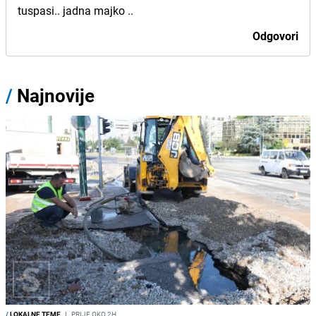
tuspasi.. jadna majko ..
Odgovori
/
Najnovije
/
LOKALNE TEME
I
PRIJE OKO 2H