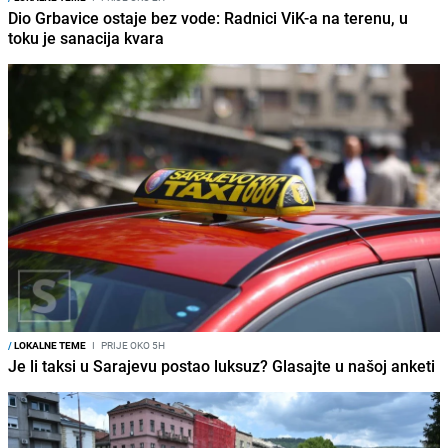
Dio Grbavice ostaje bez vode: Radnici ViK-a na terenu, u
toku je sanacija kvara
/
LOKALNE TEME
I
PRIJE OKO 5H
Je li taksi u Sarajevu postao luksuz? Glasajte u našoj anketi