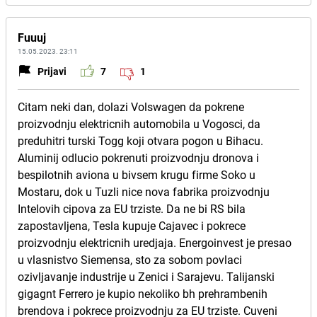
Fuuuj
15.05.2023. 23:11
Prijavi
7
1
Citam neki dan, dolazi Volswagen da pokrene
proizvodnju elektricnih automobila u Vogosci, da
preduhitri turski Togg koji otvara pogon u Bihacu.
Aluminij odlucio pokrenuti proizvodnju dronova i
bespilotnih aviona u bivsem krugu firme Soko u
Mostaru, dok u Tuzli nice nova fabrika proizvodnju
Intelovih cipova za EU trziste. Da ne bi RS bila
zapostavljena, Tesla kupuje Cajavec i pokrece
proizvodnju elektricnih uredjaja. Energoinvest je presao
u vlasnistvo Siemensa, sto za sobom povlaci
ozivljavanje industrije u Zenici i Sarajevu. Talijanski
gigagnt Ferrero je kupio nekoliko bh prehrambenih
brendova i pokrece proizvodnju za EU trziste. Cuveni