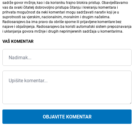
sadrže govor mržnje, kao i da korisniku trajno blokira pristup. Obaviještavamo
vas da svaki čitatelj dobrovoljno pristupa čitanju i kreiranju komentara i
prihvata mogućnost da neki komentari mogu sadržavati narativ koji je u
suprotnosti sa vjerskim, nacionalnim, moralnim i drugim načelima.
Radiosarajevo.ba ima pravo da obriše sporne ili prijavljene komentare bez
najave i objašnjenja. Radiosarajevo.ba koristi automatski sistem prepoznavanja
i uklanjanja govora mržnje i drugih neprimjerenih sadržaja u komentarima.
VAŠ KOMENTAR
OBJAVITE KOMENTAR