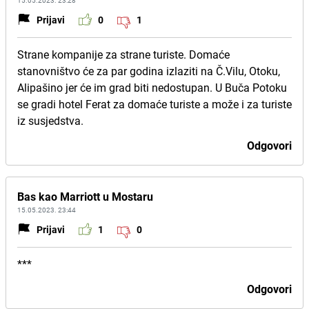
15.05.2023. 23:28
Prijavi
0
1
Strane kompanije za strane turiste. Domaće
stanovništvo će za par godina izlaziti na Č.Vilu, Otoku,
Alipašino jer će im grad biti nedostupan. U Buča Potoku
se gradi hotel Ferat za domaće turiste a može i za turiste
iz susjedstva.
Odgovori
Bas kao Marriott u Mostaru
15.05.2023. 23:44
Prijavi
1
0
***
Odgovori