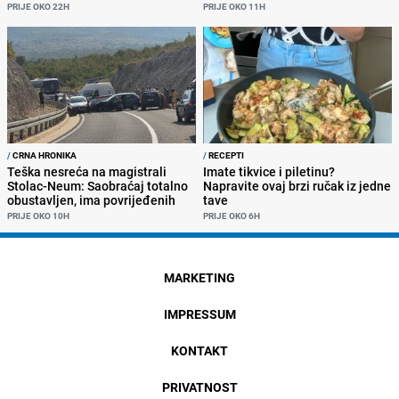
PRIJE OKO 22H
PRIJE OKO 11H
/
CRNA HRONIKA
/
RECEPTI
Teška nesreća na magistrali
Imate tikvice i piletinu?
Stolac-Neum: Saobraćaj totalno
Napravite ovaj brzi ručak iz jedne
obustavljen, ima povrijeđenih
tave
PRIJE OKO 10H
PRIJE OKO 6H
MARKETING
IMPRESSUM
KONTAKT
PRIVATNOST