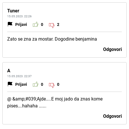
Tuner
15.05.2023. 22:26
Prijavi
0
2
Zato se zna za mostar. Dogodine benjamina
Odgovori
A
15.05.2023. 22:37
Prijavi
0
0
@ &amp;#039;Ajde…..E moj jado da znas kome
pises….hahaha …….
Odgovori