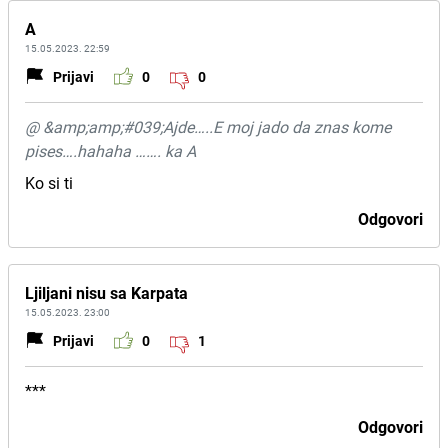
A
15.05.2023. 22:59
Prijavi
0
0
@ &amp;amp;#039;Ajde…..E moj jado da znas kome
pises….hahaha ……. ka A
Ko si ti
Odgovori
Ljiljani nisu sa Karpata
15.05.2023. 23:00
Prijavi
0
1
***
Odgovori