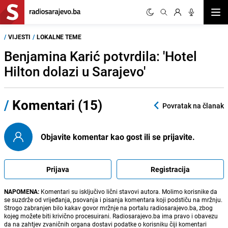
Otvor
/
VIJESTI
/
LOKALNE TEME
Benjamina Karić potvrdila: 'Hotel
Hilton dolazi u Sarajevo'
/
Komentari (15)
Povratak na članak
Objavite komentar kao gost ili se prijavite.
Prijava
Registracija
NAPOMENA:
Komentari su isključivo lični stavovi autora. Molimo korisnike da
se suzdrže od vrijeđanja, psovanja i pisanja komentara koji podstiču na mržnju.
Strogo zabranjen bilo kakav govor mržnje na portalu radiosarajevo.ba, zbog
kojeg možete biti krivično procesuirani. Radiosarajevo.ba ima pravo i obavezu
da na zahtjev zvaničnih organa dostavi podatke o korisniku čiji komentari