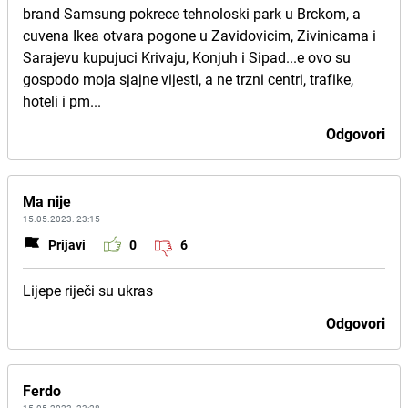
brand Samsung pokrece tehnoloski park u Brckom, a
cuvena Ikea otvara pogone u Zavidovicim, Zivinicama i
Sarajevu kupujuci Krivaju, Konjuh i Sipad...e ovo su
gospodo moja sjajne vijesti, a ne trzni centri, trafike,
hoteli i pm...
Odgovori
Ma nije
15.05.2023. 23:15
Prijavi
0
6
Lijepe riječi su ukras
Odgovori
Ferdo