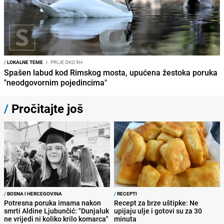
/
LOKALNE TEME
I
PRIJE OKO 9H
Spašen labud kod Rimskog mosta, upućena žestoka poruka
"neodgovornim pojedincima"
/
Pročitajte još
/
BOSNA I HERCEGOVINA
/
RECEPTI
Potresna poruka imama nakon
Recept za brze uštipke: Ne
smrti Aldine Ljubunčić: "Dunjaluk
upijaju ulje i gotovi su za 30
ne vrijedi ni koliko krilo komarca"
minuta