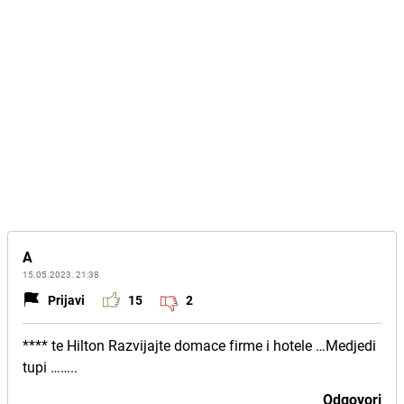
A
15.05.2023. 21:38
Prijavi
15
2
**** te Hilton Razvijajte domace firme i hotele …Medjedi
tupi ……..
Odgovori