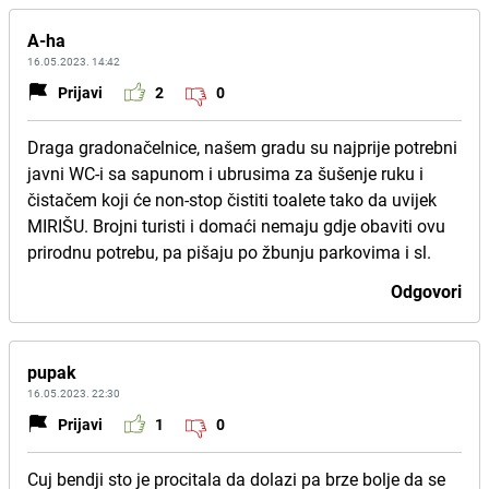
A-ha
16.05.2023. 14:42
Prijavi
2
0
Draga gradonačelnice, našem gradu su najprije potrebni
javni WC-i sa sapunom i ubrusima za šušenje ruku i
čistačem koji će non-stop čistiti toalete tako da uvijek
MIRIŠU. Brojni turisti i domaći nemaju gdje obaviti ovu
prirodnu potrebu, pa pišaju po žbunju parkovima i sl.
Odgovori
pupak
16.05.2023. 22:30
Prijavi
1
0
Cuj bendji sto je procitala da dolazi pa brze bolje da se