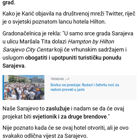
grad.
Kako je Karić objavila na društvenoj mreži Twitter, riječ
je o svjetski poznatom lancu hotela Hilton.
Gradonačelnica je rekla: "U samo srce grada Sarajeva
u ulicu Maršala Tita dolazi
Hampton by Hilton
Sarajevo City Centar
koji će vrhunskim sadržajem i
uslugom
obogatiti i upotpuniti turističku ponudu
Sarajeva
.
TRENDING
Borba ne prestaje: Rudari i četvrtu noć za
redom proveli u jami
Naše Sarajevo to
zaslužuje
i nadam se da će ovaj
projekat biti
svjetionik i za druge brendove
."
Nije poznato kada će se ovaj hotel otvoriti, ali je ovo
svakako odlična vijest za Sarajevo.