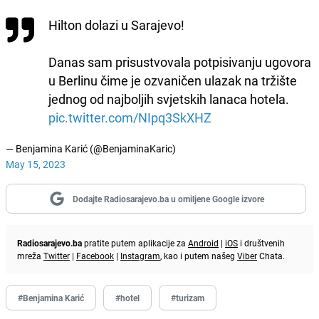
Hilton dolazi u Sarajevo!
Danas sam prisustvovala potpisivanju ugovora
u Berlinu čime je ozvaničen ulazak na tržište
jednog od najboljih svjetskih lanaca hotela.
pic.twitter.com/NIpq3SkXHZ
— Benjamina Karić (@BenjaminaKaric)
May 15, 2023
Dodajte Radiosarajevo.ba u omiljene Google izvore
Radiosarajevo.ba
pratite putem aplikacije za
Android
|
iOS
i društvenih
mreža
Twitter
|
Facebook
|
Instagram
, kao i putem našeg
Viber
Chata.
#Benjamina Karić
#hotel
#turizam