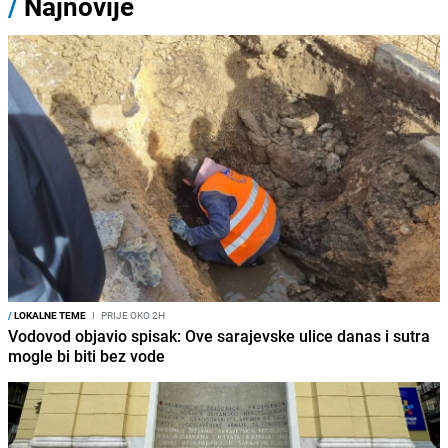
/
Najnovije
/
LOKALNE TEME
I
PRIJE OKO 2H
Vodovod objavio spisak: Ove sarajevske ulice danas i sutra
mogle bi biti bez vode