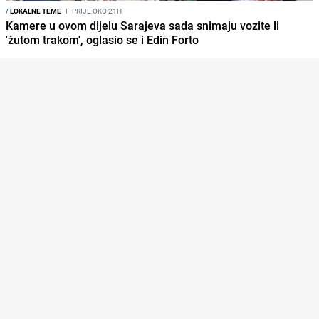
/
LOKALNE TEME
I
PRIJE OKO 21H
Kamere u ovom dijelu Sarajeva sada snimaju vozite li
'žutom trakom', oglasio se i Edin Forto