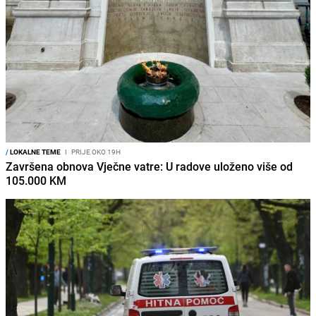
/
LOKALNE TEME
I
PRIJE OKO 19H
Završena obnova Vječne vatre: U radove uloženo više od
105.000 KM