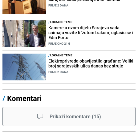
PRIJE 2 DANA
/
LOKALNE TEME
Kamere u ovom dijelu Sarajeva sada
snimaju vozite li 'žutom trakom', oglasio se i
Edin Forto
PRIJE OKO 21H
/
LOKALNE TEME
Elektroprivreda obavijestila građane: Veliki
broj sarajevskih ulica danas bez struje
PRIJE 2 DANA
/
Komentari
Prikaži komentare
(
15
)