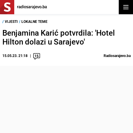
Otvor
/
VIJESTI
/
LOKALNE TEME
Benjamina Karić potvrdila: 'Hotel
Hilton dolazi u Sarajevo'
15.05.23. 21:18
Radiosarajevo.ba
15