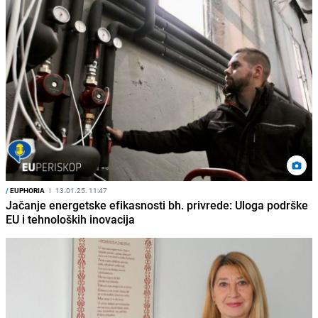
/
EUPHORIA
I
13.01.25. 11:47
Jačanje energetske efikasnosti bh. privrede: Uloga podrške
EU i tehnoloških inovacija