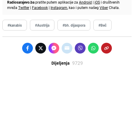
Radiosarajevo.ba
pratite putem aplikacije za
Android
|
iOS
i društvenih
mreža
Twitter
|
Facebook
|
Instagram
, kao i putem našeg
Viber
Chata.
#kanabis
#Austrija
#bh. dijaspora
#Beč
9729
Dijeljenja