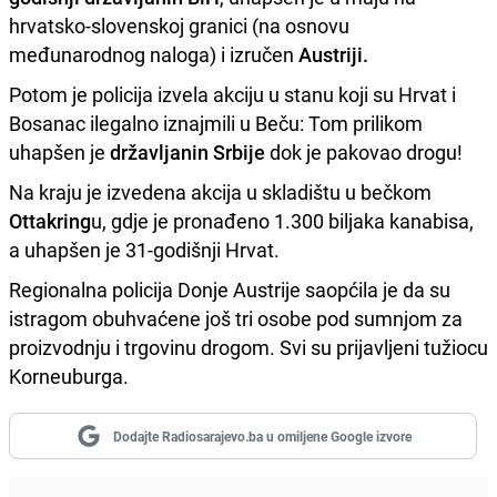
hrvatsko-slovenskoj granici (na osnovu
međunarodnog naloga) i izručen
Austriji.
Potom je policija izvela akciju u stanu koji su Hrvat i
Bosanac ilegalno iznajmili u Beču: Tom prilikom
uhapšen je
državljanin Srbije
dok je pakovao drogu!
Na kraju je izvedena akcija u skladištu u bečkom
Ottakring
u, gdje je pronađeno 1.300 biljaka kanabisa,
a uhapšen je 31-godišnji Hrvat.
Regionalna policija Donje Austrije saopćila je da su
istragom obuhvaćene još tri osobe pod sumnjom za
proizvodnju i trgovinu drogom. Svi su prijavljeni tužiocu
Korneuburga.
Dodajte Radiosarajevo.ba u omiljene Google izvore