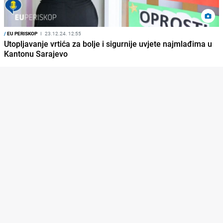
/
EU PERISKOP
I
23.12.24. 12:55
Utopljavanje vrtića za bolje i sigurnije uvjete najmlađima u
Kantonu Sarajevo