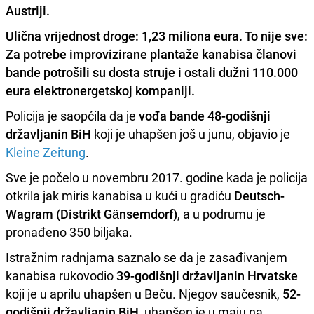
Austriji.
Ulična vrijednost droge: 1,23 miliona eura. To nije sve:
Za potrebe improvizirane plantaže kanabisa članovi
bande potrošili su dosta struje i ostali dužni 110.000
eura elektronergetskoj kompaniji.
Policija je saopćila da je
vođa bande 48-godišnji
državljanin BiH
koji je uhapšen još u junu, objavio je
Kleine Zeitung
.
Sve je počelo u novembru 2017. godine kada je policija
otkrila jak miris kanabisa u kući u gradiću
Deutsch-
Wagram (Distrikt Gänserndorf)
, a u podrumu je
pronađeno 350 biljaka.
Istražnim radnjama saznalo se da je zasađivanjem
kanabisa rukovodio
39-godišnji državljanin Hrvatske
koji je u aprilu uhapšen u Beču. Njegov saučesnik,
52-
godišnji državljanin BiH
, uhapšen je u maju na