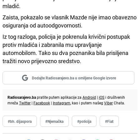
mladić.
Zaista, pokazalo se vlasnik Mazde nije imao obavezno
osiguranja od autoodgovornosti.
Iz tog razloga, policija je pokrenula krivični postupak
protiv mladića i zabranila mu upravljanje
automobilom. Tako su dva poznanika bila prisiljena
tražiti novo prijevozno sredstvo.
Dodajte Radiosarajevo.ba u omiljene Google izvore
Radiosarajevo.ba
pratite putem aplikacije za
Android
|
iOS
i društvenih
mreža
Twitter
|
Facebook
|
Instagram
, kao i putem našeg
Viber
Chata.
#bh. dijaspora
#Njemačka
#policija
#Fiat