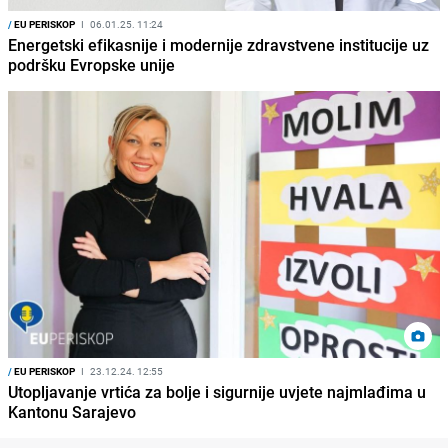
/
EU PERISKOP
I
06.01.25. 11:24
Energetski efikasnije i modernije zdravstvene institucije uz
podršku Evropske unije
/
EU PERISKOP
I
23.12.24. 12:55
Utopljavanje vrtića za bolje i sigurnije uvjete najmlađima u
Kantonu Sarajevo