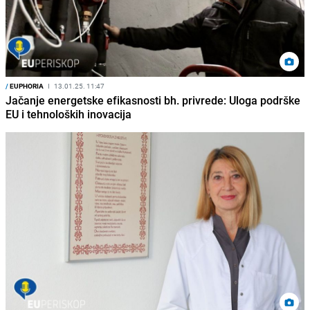
/
EUPHORIA
I
13.01.25. 11:47
Jačanje energetske efikasnosti bh. privrede: Uloga podrške
EU i tehnoloških inovacija