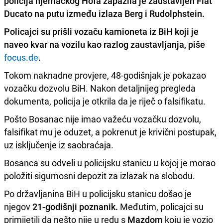
policija njemačkog Hofa zapazila je zaustavljen Fiat
Ducato na putu između izlaza Berg i Rudolphstein.
Policajci su prišli
vozaču kamioneta iz BiH
koji je
naveo kvar na vozilu kao razlog zaustavljanja, piše
focus.de
.
Tokom naknadne provjere, 48-godišnjak je pokazao
vozačku dozvolu BiH. Nakon detaljnijeg pregleda
dokumenta, policija je otkrila da je riječ o falsifikatu.
Pošto Bosanac nije imao važeću vozačku dozvolu,
falsifikat mu je oduzet, a pokrenut je krivični postupak,
uz isključenje iz saobraćaja.
Bosanca su odveli u policijsku stanicu u kojoj je morao
položiti sigurnosni depozit za izlazak na slobodu.
Po državljanina BiH u policijsku stanicu došao je
njegov
21-godišnji poznanik.
Međutim, policajci su
primijetili da nešto nije u redu s
Mazdom
koju je vozio