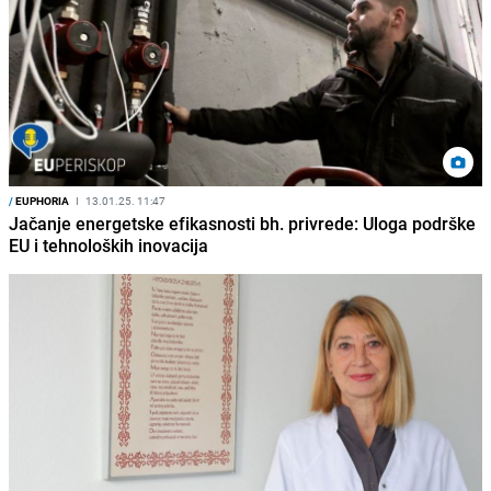
/
EUPHORIA
I
13.01.25. 11:47
Jačanje energetske efikasnosti bh. privrede: Uloga podrške
EU i tehnoloških inovacija