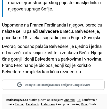
mauzoleji austrougarskog prijestolonasljednika i 
njegove supruge Sofije.
Uspomene na Franca Ferdinanda i njegovu porodicu
nalaze se i u palači
Belvedere
u Beču. Belvedere je,
početkom 18. vijeka, sagradio princ Eugen Savojski.
Dvorac, odnosno palača Belvedere, je ujedno i jedna
od najvećih atrakcija i zaštitnih znakova Beča. Njega
čine gornji i donji Belvedere sa parkovima i vrtovima.
Franc Ferdinand je bio posljednji koji je koristio
Belvedere kompleks kao ličnu rezidenciju.
Dodajte Radiosarajevo.ba u omiljene Google izvore
Radiosarajevo.ba
pratite putem aplikacije za
Android
|
iOS
i društvenih
mreža
Twitter
|
Facebook
|
Instagram
, kao i putem našeg
Viber
Chata.