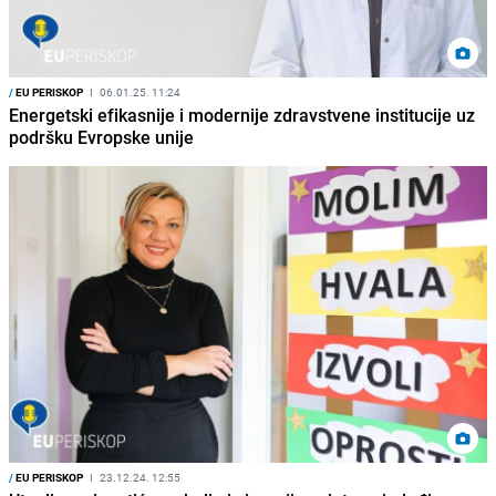
/
EU PERISKOP
I
06.01.25. 11:24
Energetski efikasnije i modernije zdravstvene institucije uz
podršku Evropske unije
/
EU PERISKOP
I
23.12.24. 12:55