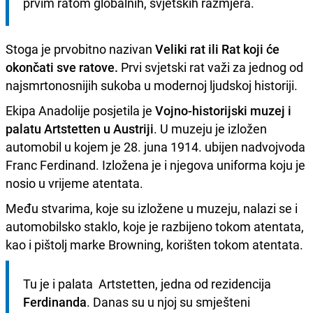
prvim ratom globalnih, svjetskih razmjera.
Stoga je prvobitno nazivan
Veliki rat ili Rat koji će
okončati sve ratove.
Prvi svjetski rat važi za jednog od
najsmrtonosnijih sukoba u modernoj ljudskoj historiji.
Ekipa Anadolije posjetila je
Vojno-historijski muzej i
palatu Artstetten u Austriji
. U muzeju je izložen
automobil u kojem je 28. juna 1914. ubijen nadvojvoda
Franc Ferdinand. Izložena je i njegova uniforma koju je
nosio u vrijeme atentata.
Među stvarima, koje su izložene u muzeju, nalazi se i
automobilsko staklo, koje je razbijeno tokom atentata,
kao i pištolj marke Browning, korišten tokom atentata.
Tu je i palata  Artstetten, jedna od rezidencija 
Ferdinanda
. Danas su u njoj su smješteni 