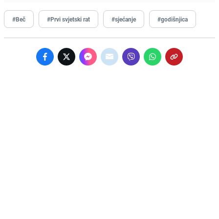
#Beč
#Prvi svjetski rat
#sjećanje
#godišnjica