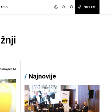
RADIO
90,2 FM
žnji
osarajevo.ba
/
Najnovije