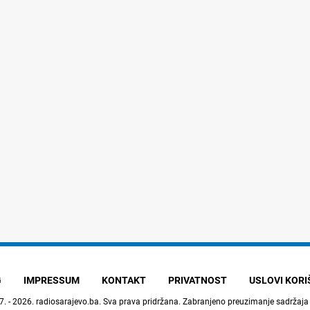
G
IMPRESSUM
KONTAKT
PRIVATNOST
USLOVI KOR
7. - 2026.
radiosarajevo.ba
. Sva prava pridržana. Zabranjeno preuzimanje sadržaja