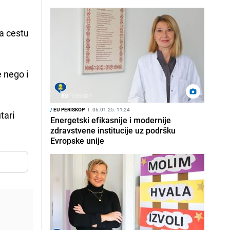
a cestu
e nego i
/
EU PERISKOP
I
06.01.25. 11:24
tari
Energetski efikasnije i modernije
zdravstvene institucije uz podršku
Evropske unije