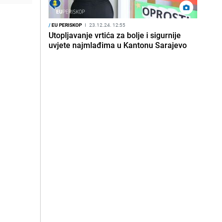
/
EU PERISKOP
I
23.12.24. 12:55
Utopljavanje vrtića za bolje i sigurnije
uvjete najmlađima u Kantonu Sarajevo