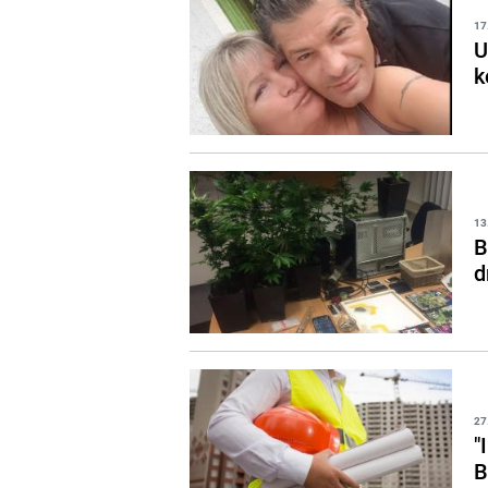
17
U
k
13
B
d
27
"
B