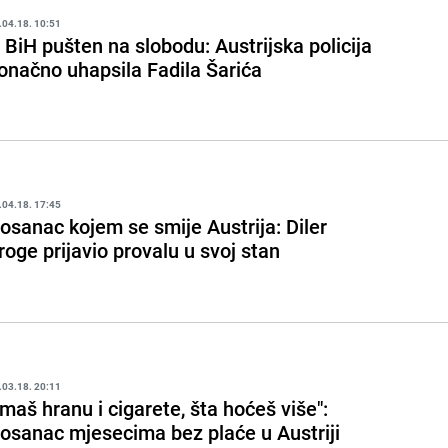
.04.18. 10:51
 BiH pušten na slobodu: Austrijska policija
onačno uhapsila Fadila Šarića
.04.18. 17:45
osanac kojem se smije Austrija: Diler
roge prijavio provalu u svoj stan
.03.18. 20:11
Imaš hranu i cigarete, šta hoćeš više":
osanac mjesecima bez plaće u Austriji