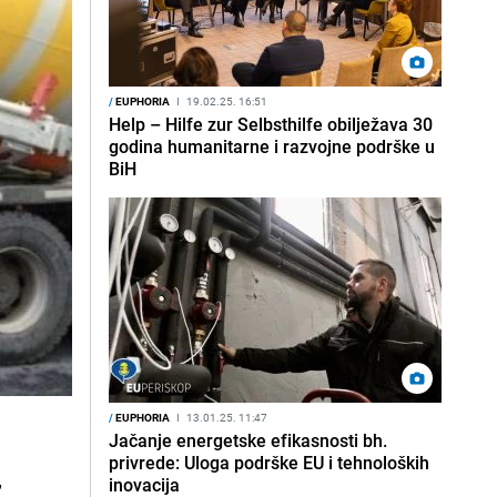
/
EUPHORIA
I
19.02.25. 16:51
Help – Hilfe zur Selbsthilfe obilježava 30
godina humanitarne i razvojne podrške u
BiH
/
EUPHORIA
I
13.01.25. 11:47
.
Jačanje energetske efikasnosti bh.
privrede: Uloga podrške EU i tehnoloških
,
inovacija