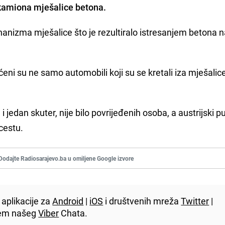
 kamiona mješalice betona.
anizma mješalice što je rezultiralo istresanjem betona n
ćeni su ne samo automobili koji su se kretali iza mješalic
jedan skuter, nije bilo povrijeđenih osoba, a austrijski pu
cestu.
Dodajte Radiosarajevo.ba u omiljene Google izvore
aplikacije za
Android
|
iOS
i društvenih mreža
Twitter
|
utem našeg
Viber
Chata.