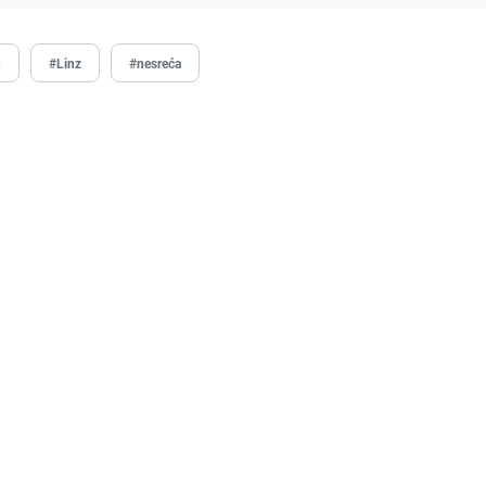
n
#Linz
#nesreća