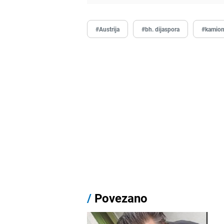
#Austrija
#bh. dijaspora
#kamio
/
Povezano