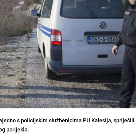
zajedno s policijskim službenicima PU Kalesija,
spriječili
og porijekla
.