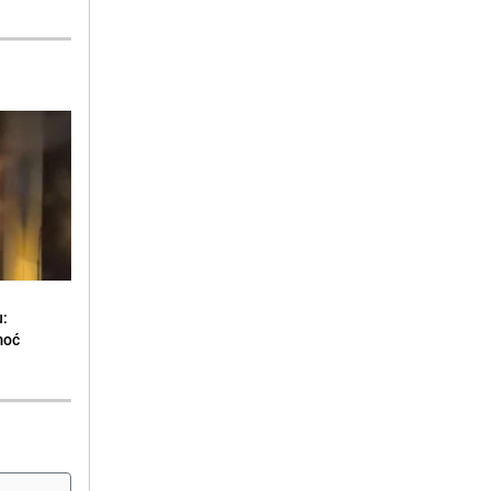
u:
moć