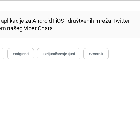
aplikacije za
Android
|
iOS
i društvenih mreža
Twitter
|
utem našeg
Viber
Chata.
#migranti
#krijumčarenje ljudi
#Zvornik