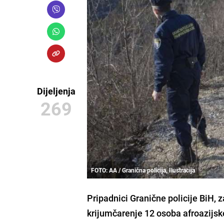
Dijeljenja
269
FOTO: AA / Granična policija, Ilustracija
Pripadnici
Granične policije BiH
, 
krijumčarenje
12 osoba afroazijsk