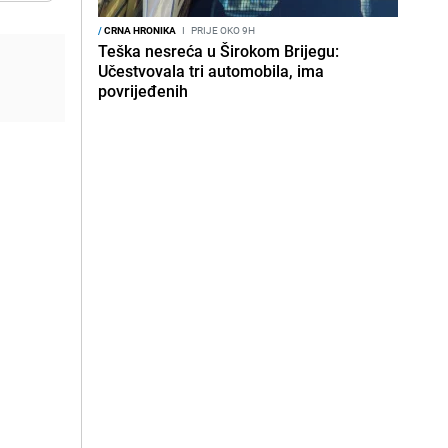
/
CRNA HRONIKA
I
PRIJE OKO 9H
Teška nesreća u Širokom Brijegu:
Učestvovala tri automobila, ima
povrijeđenih