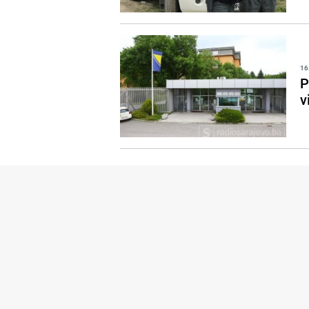
16
P
v