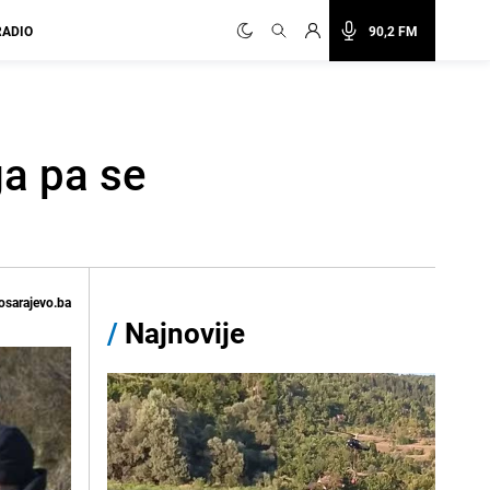
RADIO
90,2 FM
ga pa se
osarajevo.ba
/
Najnovije