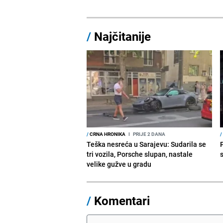
/
Najčitanije
/
CRNA HRONIKA
I
PRIJE 2 DANA
/
Teška nesreća u Sarajevu: Sudarila se
tri vozila, Porsche slupan, nastale
velike gužve u gradu
/
Komentari