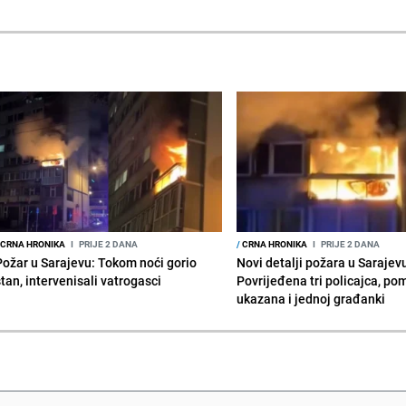
CRNA HRONIKA
I
PRIJE 2 DANA
/
CRNA HRONIKA
I
PRIJE 2 DANA
Požar u Sarajevu: Tokom noći gorio
Novi detalji požara u Sarajev
stan, intervenisali vatrogasci
Povrijeđena tri policajca, po
ukazana i jednoj građanki