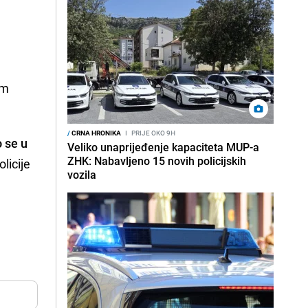
im
/
CRNA HRONIKA
I
PRIJE OKO 9H
 se u
Veliko unaprijeđenje kapaciteta MUP-a
ZHK: Nabavljeno 15 novih policijskih
licije
vozila