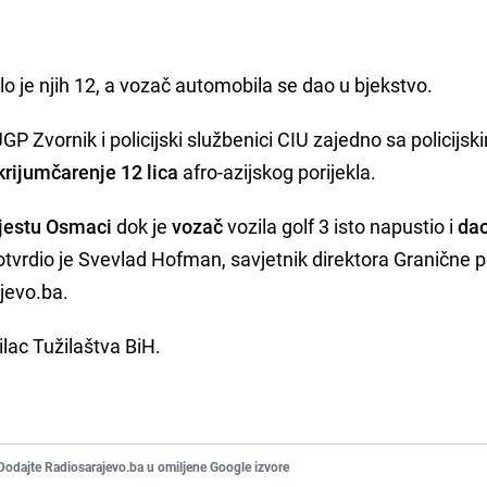
o je njih 12, a vozač automobila se dao u bjekstvo.
 JGP Zvornik i policijski službenici CIU zajedno sa policijsk
krijumčarenje 12 lica
afro-azijskog porijekla.
jestu Osmaci
dok je
vozač
vozila golf 3 isto napustio i
dao
vrdio je Svevlad Hofman, savjetnik direktora Granične po
jevo.ba.
lac Tužilaštva BiH.
Dodajte Radiosarajevo.ba u omiljene Google izvore