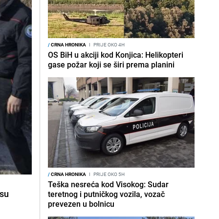
/
CRNA HRONIKA
I
PRIJE OKO 4H
OS BiH u akciji kod Konjica: Helikopteri
gase požar koji se širi prema planini
/
CRNA HRONIKA
I
PRIJE OKO 5H
Teška nesreća kod Visokog: Sudar
su
teretnog i putničkog vozila, vozač
prevezen u bolnicu