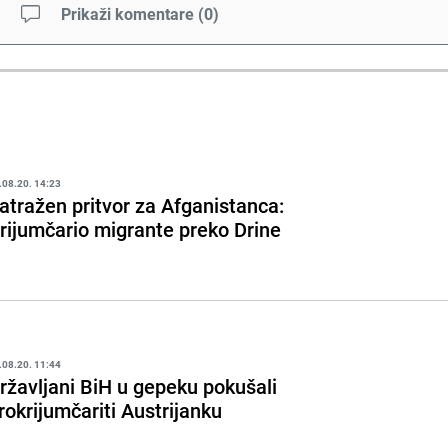
Prikaži komentare
(
0
)
.08.20. 14:23
atražen pritvor za Afganistanca:
rijumčario migrante preko Drine
.08.20. 11:44
ržavljani BiH u gepeku pokušali
rokrijumčariti Austrijanku