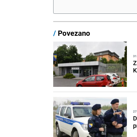
/
Povezano
31
Z
K
27
D
p