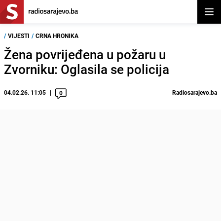
Otvor
/
VIJESTI
/
CRNA HRONIKA
Žena povrijeđena u požaru u
Zvorniku: Oglasila se policija
04.02.26. 11:05
Radiosarajevo.ba
0