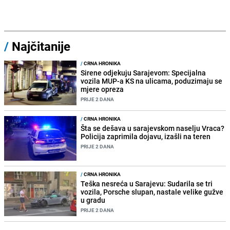
/
Najčitanije
/
CRNA HRONIKA
Sirene odjekuju Sarajevom: Specijalna
vozila MUP-a KS na ulicama, poduzimaju se
mjere opreza
PRIJE 2 DANA
/
CRNA HRONIKA
Šta se dešava u sarajevskom naselju Vraca?
Policija zaprimila dojavu, izašli na teren
PRIJE 2 DANA
/
CRNA HRONIKA
Teška nesreća u Sarajevu: Sudarila se tri
vozila, Porsche slupan, nastale velike gužve
u gradu
PRIJE 2 DANA