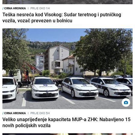
/
CRNA HRONIKA
I
PRIJE OKO 1H
Teška nesreća kod Visokog: Sudar teretnog i putničkog
vozila, vozač prevezen u bolnicu
/
CRNA HRONIKA
I
PRIJE OKO 5H
Veliko unaprijeđenje kapaciteta MUP-a ZHK: Nabavljeno 15
novih policijskih vozila