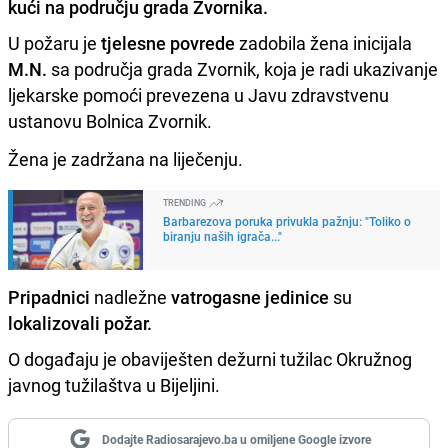
kući na području grada Zvornika.
U požaru je
tjelesne povrede
zadobila žena inicijala
M.N.
sa područja grada Zvornik, koja je radi ukazivanje
ljekarske pomoći prevezena u Javu zdravstvenu
ustanovu Bolnica Zvornik.
Žena je zadržana na liječenju.
TRENDING
Barbarezova poruka privukla pažnju: "Toliko o
biranju naših igrača..."
Pripadnici
nadležne
vatrogasne
jedinice
su
lokalizovali požar.
O događaju je obaviješten dežurni tužilac Okružnog
javnog tužilaštva u Bijeljini.
Dodajte Radiosarajevo.ba u omiljene Google izvore