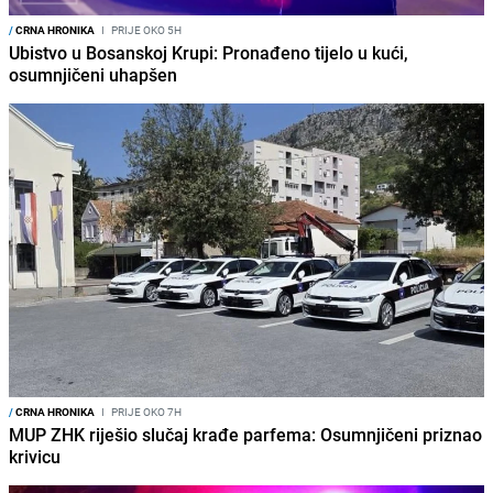
/
CRNA HRONIKA
I
PRIJE OKO 5H
Ubistvo u Bosanskoj Krupi: Pronađeno tijelo u kući,
osumnjičeni uhapšen
/
CRNA HRONIKA
I
PRIJE OKO 7H
MUP ZHK riješio slučaj krađe parfema: Osumnjičeni priznao
krivicu