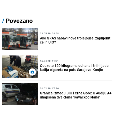
/
Povezano
22.05.20. 08:58
Ako GRAS nabavi nove trolejbuse, zaplijenit
će ih UIO?
15.04.20. 11:01
Oduzeto 120 kilograma duhana i tri hiljade
kutija cigareta na putu Sarajevo-Konjic
01.02.20. 17:26
Granica između BiH i Crne Gore: U Audiju A4
uhapšena dva člana "kavačkog klana"