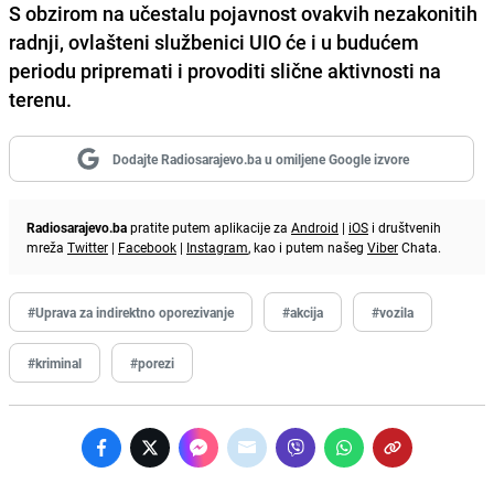
S obzirom na učestalu pojavnost ovakvih nezakonitih
radnji, ovlašteni službenici UIO će i u budućem
periodu pripremati i provoditi slične aktivnosti na
terenu.
Dodajte Radiosarajevo.ba u omiljene Google izvore
Radiosarajevo.ba
pratite putem aplikacije za
Android
|
iOS
i društvenih
mreža
Twitter
|
Facebook
|
Instagram
, kao i putem našeg
Viber
Chata.
#Uprava za indirektno oporezivanje
#akcija
#vozila
#kriminal
#porezi