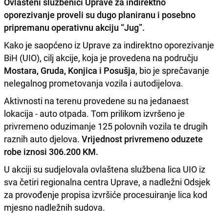
Ovlašteni službenici
Uprave za indirektno
oporezivanje
proveli su dugo planiranu i posebno
pripremanu operativnu akciju
“Jug”.
Kako je saopćeno iz Uprave za indirektno oporezivanje
BiH (UIO), cilj akcije, koja je provedena na području
Mostara, Gruda, Konjica i Posušja
, bio je sprečavanje
nelegalnog prometovanja vozila i autodijelova.
Aktivnosti na terenu provedene su na jedanaest
lokacija - auto otpada. Tom prilikom izvršeno je
privremeno oduzimanje 125 polovnih vozila te drugih
raznih auto djelova.
Vrijednost privremeno oduzete
robe iznosi 306.200 KM.
U akciji su sudjelovala ovlaštena službena lica UIO iz
sva četiri regionalna centra Uprave, a nadležni Odsjek
za provođenje propisa izvršiće procesuiranje lica kod
mjesno nadležnih sudova.