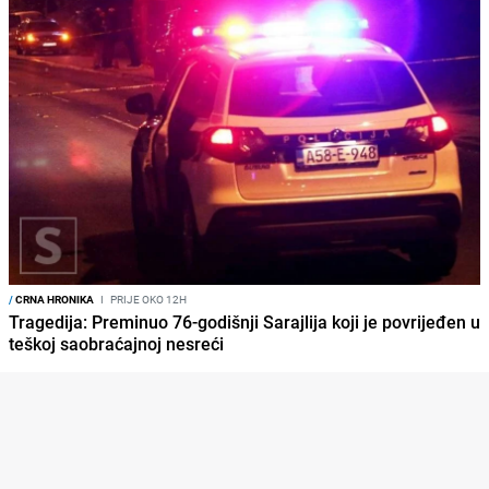
/
CRNA HRONIKA
I
PRIJE OKO 12H
Tragedija: Preminuo 76-godišnji Sarajlija koji je povrijeđen u
teškoj saobraćajnoj nesreći