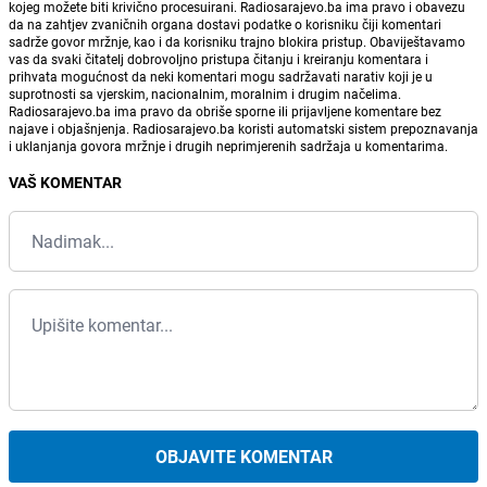
kojeg možete biti krivično procesuirani. Radiosarajevo.ba ima pravo i obavezu
da na zahtjev zvaničnih organa dostavi podatke o korisniku čiji komentari
sadrže govor mržnje, kao i da korisniku trajno blokira pristup. Obaviještavamo
vas da svaki čitatelj dobrovoljno pristupa čitanju i kreiranju komentara i
prihvata mogućnost da neki komentari mogu sadržavati narativ koji je u
suprotnosti sa vjerskim, nacionalnim, moralnim i drugim načelima.
Radiosarajevo.ba ima pravo da obriše sporne ili prijavljene komentare bez
najave i objašnjenja. Radiosarajevo.ba koristi automatski sistem prepoznavanja
i uklanjanja govora mržnje i drugih neprimjerenih sadržaja u komentarima.
VAŠ KOMENTAR
OBJAVITE KOMENTAR