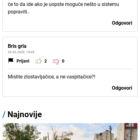
će to da ide ako je uopste moguće nešto u sistemu
popraviti..
Odgovori
Bris grla
26.02.2026. 19:49
Prijavi
2
0
Mislite zlostavljačice, a ne vaspitačice?!
Odgovori
/
Najnovije