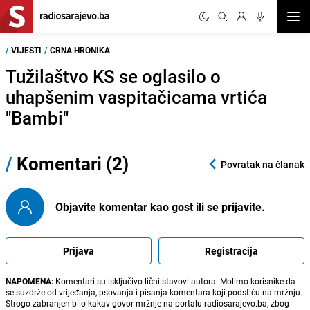
Otvor
/
VIJESTI
/
CRNA HRONIKA
Tužilaštvo KS se oglasilo o
uhapšenim vaspitačicama vrtića
"Bambi"
/
Komentari (2)
Povratak na članak
Objavite komentar kao gost ili se prijavite.
Prijava
Registracija
NAPOMENA:
Komentari su isključivo lični stavovi autora. Molimo korisnike da
se suzdrže od vrijeđanja, psovanja i pisanja komentara koji podstiču na mržnju.
Strogo zabranjen bilo kakav govor mržnje na portalu radiosarajevo.ba, zbog