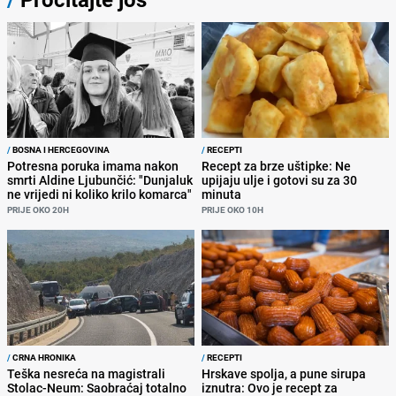
/
BOSNA I HERCEGOVINA
/
RECEPTI
Potresna poruka imama nakon
Recept za brze uštipke: Ne
smrti Aldine Ljubunčić: "Dunjaluk
upijaju ulje i gotovi su za 30
ne vrijedi ni koliko krilo komarca"
minuta
PRIJE OKO 20H
PRIJE OKO 10H
/
CRNA HRONIKA
/
RECEPTI
Teška nesreća na magistrali
Hrskave spolja, a pune sirupa
Stolac-Neum: Saobraćaj totalno
iznutra: Ovo je recept za