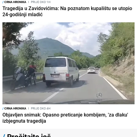
/
CRNA HRONIKA
I
PRIJE OKO 1H
Tragedija u Zavidovićima: Na poznatom kupalištu se utopio
24-godišnji mladić
/
CRNA HRONIKA
I
PRIJE OKO 4H
Objavljen snimak: Opasno preticanje kombijem, 'za dlaku'
izbjegnuta tragedija
/
Pročitajte još