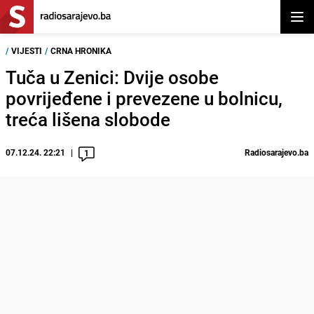
Otvor
/
VIJESTI
/
CRNA HRONIKA
Tuča u Zenici: Dvije osobe
povrijeđene i prevezene u bolnicu,
treća lišena slobode
07.12.24. 22:21
Radiosarajevo.ba
1