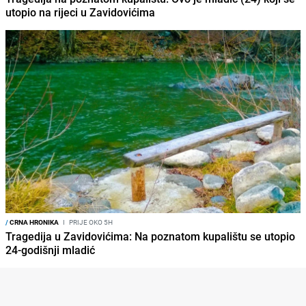
utopio na rijeci u Zavidovićima
/
CRNA HRONIKA
I
PRIJE OKO 5H
Tragedija u Zavidovićima: Na poznatom kupalištu se utopio
24-godišnji mladić