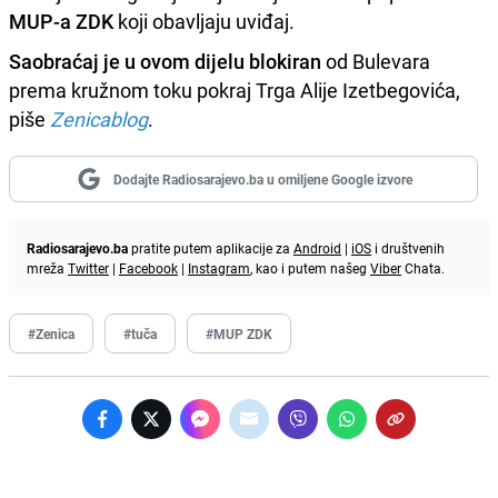
MUP-a ZDK
koji obavljaju uviđaj.
Saobraćaj je u ovom dijelu blokiran
od Bulevara
prema kružnom toku pokraj Trga Alije Izetbegovića,
piše
Zenicablog
.
Dodajte Radiosarajevo.ba u omiljene Google izvore
Radiosarajevo.ba
pratite putem aplikacije za
Android
|
iOS
i društvenih
mreža
Twitter
|
Facebook
|
Instagram
, kao i putem našeg
Viber
Chata.
#Zenica
#tuča
#MUP ZDK