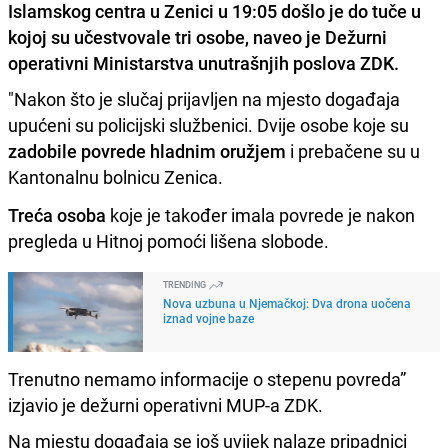
Islamskog centra u Zenici u 19:05 došlo je do tuče u
kojoj su učestvovale tri osobe, naveo je Dežurni
operativni Ministarstva unutrašnjih poslova ZDK.
"Nakon što je slučaj prijavljen na mjesto događaja
upućeni su policijski službenici. Dvije osobe koje su
zadobile povrede hladnim oružjem
i prebačene su u
Kantonalnu bolnicu Zenica.
Treća osoba
koje je također imala povrede je nakon
pregleda u Hitnoj pomoći lišena slobode.
TRENDING
Nova uzbuna u Njemačkoj: Dva drona uočena
iznad vojne baze
Trenutno nemamo informacije o stepenu povreda”
izjavio je dežurni operativni MUP-a ZDK.
Na mjestu događaja se još uvijek nalaze pripadnici