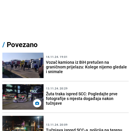
/
Povezano
14.11.24. 19:01
Vozač kamiona iz BiH pretučen na
graničnom prijelazu: Kolege nijemo gledale
i snimale
13.11.24. 20:29
Žuta traka ispred SCC: Pogledajte prve
fotografije s mjesta događaja nakon
tučnjave
13.11.24. 20:09
Tučnjava ispred SCC-a, policija na terenu