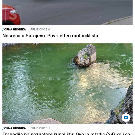
/
CRNA HRONIKA
I
PRIJE OKO 3H
Nesreća u Sarajevu: Povrijeđen motociklista
/
CRNA HRONIKA
I
PRIJE OKO 3H
Tragedija na poznatom kupalištu: Ovo je mladić (24) koji se