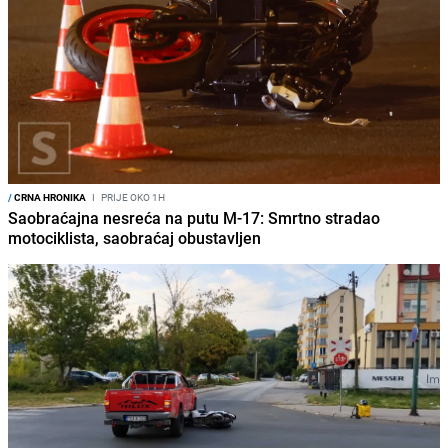
/
CRNA HRONIKA
I
PRIJE OKO 1H
Saobraćajna nesreća na putu M-17: Smrtno stradao
motociklista, saobraćaj obustavljen