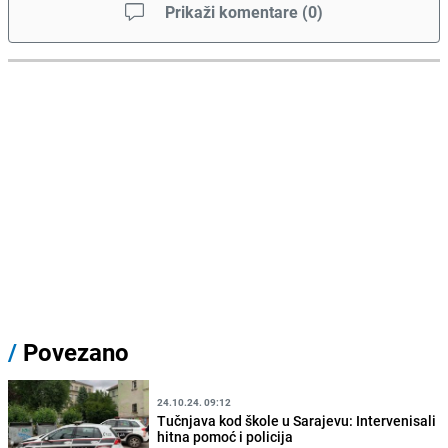
Prikaži komentare
(
0
)
/
Povezano
24.10.24. 09:12
Tučnjava kod škole u Sarajevu: Intervenisali
hitna pomoć i policija