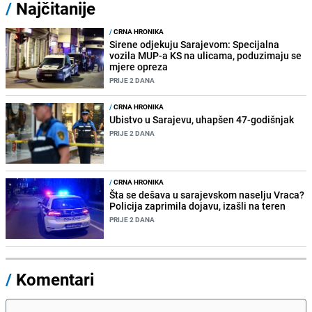
/
Najčitanije
/
CRNA HRONIKA
Sirene odjekuju Sarajevom: Specijalna
vozila MUP-a KS na ulicama, poduzimaju se
mjere opreza
PRIJE 2 DANA
/
CRNA HRONIKA
Ubistvo u Sarajevu, uhapšen 47-godišnjak
PRIJE 2 DANA
/
CRNA HRONIKA
Šta se dešava u sarajevskom naselju Vraca?
Policija zaprimila dojavu, izašli na teren
PRIJE 2 DANA
/
Komentari