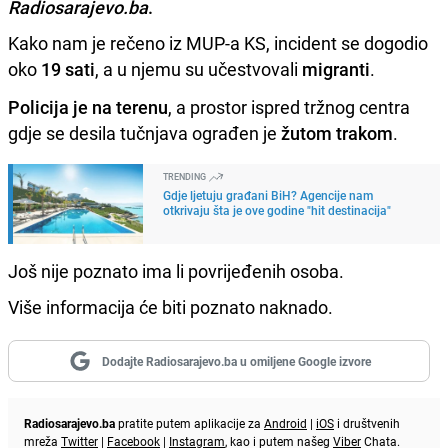
Radiosarajevo.ba
.
Kako nam je rečeno iz MUP-a KS, incident se dogodio
oko
19 sati
, a u njemu su učestvovali
migranti
.
Policija je na terenu
, a prostor ispred tržnog centra
gdje se desila tučnjava ograđen je
žutom trakom
.
TRENDING
Gdje ljetuju građani BiH? Agencije nam
otkrivaju šta je ove godine "hit destinacija"
Još nije poznato ima li povrijeđenih osoba.
Više informacija će biti poznato naknado.
Dodajte Radiosarajevo.ba u omiljene Google izvore
Radiosarajevo.ba
pratite putem aplikacije za
Android
|
iOS
i društvenih
mreža
Twitter
|
Facebook
|
Instagram
, kao i putem našeg
Viber
Chata.