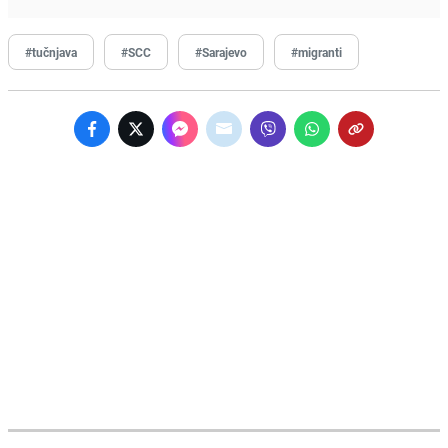
#tučnjava
#SCC
#Sarajevo
#migranti