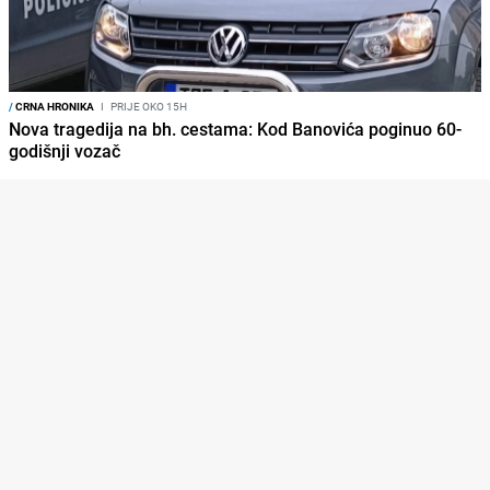
/
CRNA HRONIKA
I
PRIJE OKO 15H
Nova tragedija na bh. cestama: Kod Banovića poginuo 60-
godišnji vozač