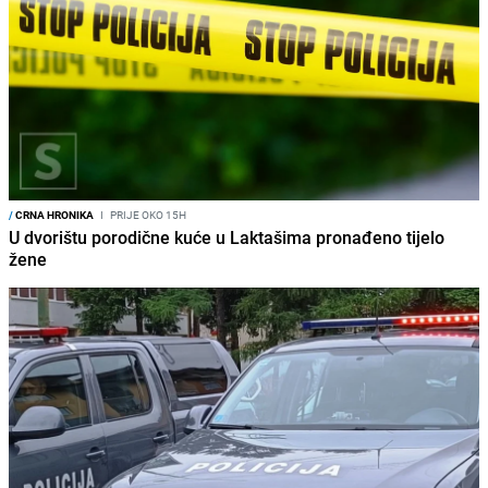
/
CRNA HRONIKA
I
PRIJE OKO 15H
U dvorištu porodične kuće u Laktašima pronađeno tijelo
žene