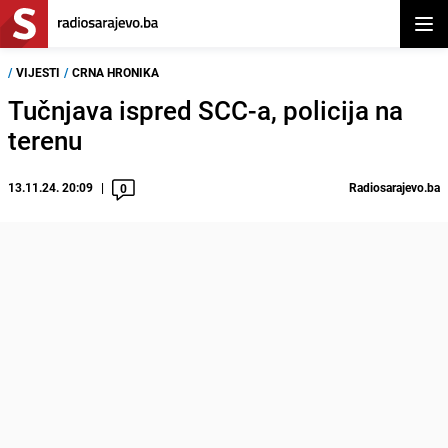
Otvor
/
VIJESTI
/
CRNA HRONIKA
Tučnjava ispred SCC-a, policija na
terenu
13.11.24. 20:09
Radiosarajevo.ba
0