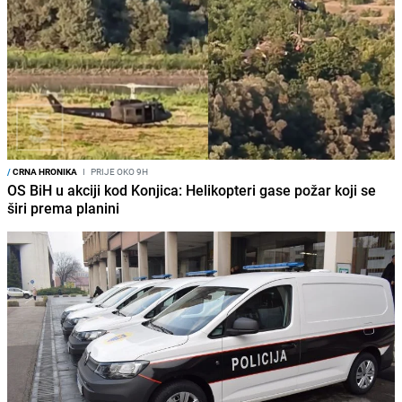
/
CRNA HRONIKA
I
PRIJE OKO 9H
OS BiH u akciji kod Konjica: Helikopteri gase požar koji se
širi prema planini