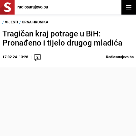
Otvor
/
VIJESTI
/
CRNA HRONIKA
Tragičan kraj potrage u BiH:
Pronađeno i tijelo drugog mladića
17.02.24. 13:28
Radiosarajevo.ba
2