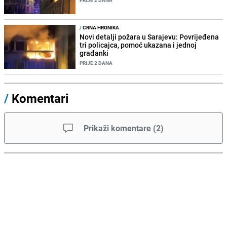
PRIJE 2 DANA
/
CRNA HRONIKA
Novi detalji požara u Sarajevu: Povrijeđena
tri policajca, pomoć ukazana i jednoj
građanki
PRIJE 2 DANA
/
Komentari
Prikaži komentare
(
2
)