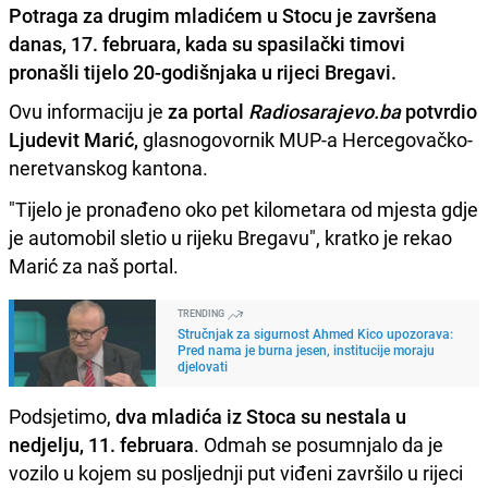
Potraga za drugim mladićem u Stocu je završena
danas, 17. februara, kada su spasilački timovi
pronašli tijelo 20-godišnjaka u rijeci Bregavi.
Ovu informaciju je
za portal
Radiosarajevo.ba
potvrdio
Ljudevit Marić,
glasnogovornik MUP-a Hercegovačko-
neretvanskog kantona.
"Tijelo je pronađeno oko pet kilometara od mjesta gdje
je automobil sletio u rijeku Bregavu", kratko je rekao
Marić za naš portal.
TRENDING
Stručnjak za sigurnost Ahmed Kico upozorava:
Pred nama je burna jesen, institucije moraju
djelovati
Podsjetimo,
dva mladića iz Stoca su nestala u
nedjelju, 11. februara
. Odmah se posumnjalo da je
vozilo u kojem su posljednji put viđeni završilo u rijeci