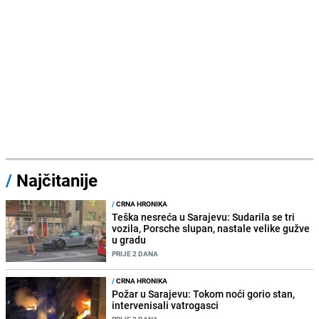
/
Najčitanije
/
CRNA HRONIKA
Teška nesreća u Sarajevu: Sudarila se tri
vozila, Porsche slupan, nastale velike gužve
u gradu
PRIJE 2 DANA
/
CRNA HRONIKA
Požar u Sarajevu: Tokom noći gorio stan,
intervenisali vatrogasci