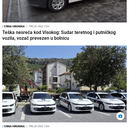
/
CRNA HRONIKA
I
PRIJE OKO 10H
Teška nesreća kod Visokog: Sudar teretnog i putničkog
vozila, vozač prevezen u bolnicu
/
CRNA HRONIKA
I
PRIJE OKO 14H