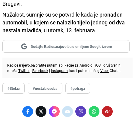
Bregavi.
Nažalost, sumnje su se potvrdile kada je
pronađen
automobil, u kojem se nalazilo tijelo jednog od dva
nestala mladića
, u utorak, 13. februara.
Dodajte Radiosarajevo.ba u omiljene Google izvore
Radiosarajevo.ba
pratite putem aplikacije za
Android
|
iOS
i društvenih
mreža
Twitter
|
Facebook
|
Instagram
, kao i putem našeg
Viber
Chata.
#Stolac
#nestala osoba
#potraga