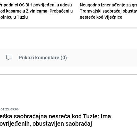
Pripadnici OS BiH povrijeđeni u udesu
Neugodno iznenađenje za gr
kod kasarne u Živinicama: Prebačeni u
Tramvajski saobraćaj obusta
bolnicu u Tuzlu
nesreće kod Vijećnice
Prikaži komentare
(
0
)
.04.23. 09:06
eška saobraćajna nesreća kod Tuzle: Ima
ovrijeđenih, obustavljen saobraćaj