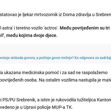
tatovao je ljekar mrtvozornik iz Doma zdravlja u Srebren
astra' i teretno vozilo 'actros'.
Među povrijeđenim su tri
lf',
među kojima dvoje djece.
restaje sloboda govora, a počinje govor mržnje? Ko odgovara za sadrža
la ukazana medicinska pomoć i za sad ne raspolažemo
ovrijeđenih osoba. Na ostalim vozilima nastupila je mate
nici PS/PU Srebrenik, a istim je rukovodila tužiteljica Kanto
vedeno je u Upravi policije MUP-a TK.