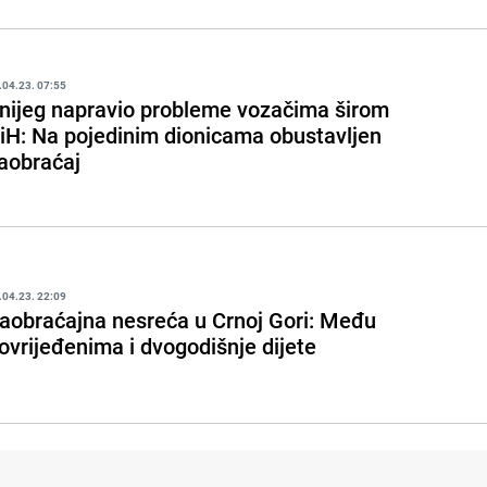
.04.23. 07:55
nijeg napravio probleme vozačima širom
iH: Na pojedinim dionicama obustavljen
aobraćaj
.04.23. 22:09
aobraćajna nesreća u Crnoj Gori: Među
ovrijeđenima i dvogodišnje dijete