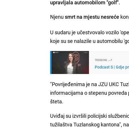
upravljala automobilom "golf".
Njenu
smrt na mjestu nesreće
kons
U sudaru je učestvovalo vozilo 'opel 
koje su se nalazile u automobilu 'go
TRENDING
Podcast S | Gdje p
"Povrijeđenima je na JZU UKC Tuz
informacijama o stepenu povreda p
šteta.
Uviđaj su izvršili policijski službe
tužilaštva Tuzlanskog kantona", na