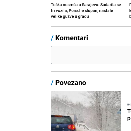
Teška nesreća u Sarajevu: Sudarila se
tri vozila, Porsche slupan, nastale
velike gužve u gradu
/
Komentari
/
Povezano
04
T
p