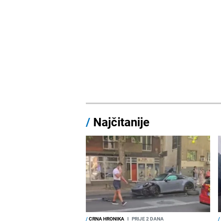
/
Najčitanije
/
CRNA HRONIKA
I
PRIJE 2 DANA
/