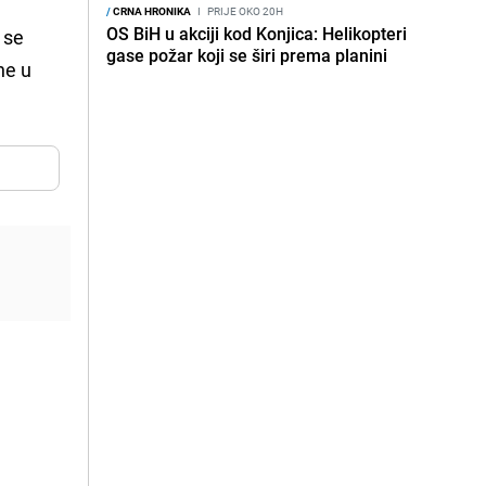
/
CRNA HRONIKA
I
PRIJE OKO 20H
OS BiH u akciji kod Konjica: Helikopteri
 se
gase požar koji se širi prema planini
ne u