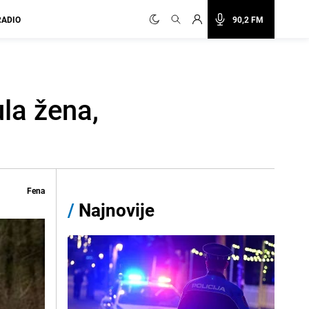
RADIO
90,2 FM
la žena,
Fena
/
Najnovije