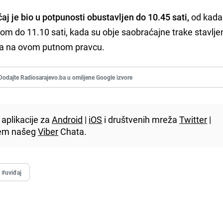
j je bio u potpunosti obustavljen do 10.45 sati,
od kada
m do 11.10 sati, kada su obje saobraćajne trake stavlje
ća na ovom putnom pravcu.
Dodajte Radiosarajevo.ba u omiljene Google izvore
aplikacije za
Android
|
iOS
i društvenih mreža
Twitter
|
utem našeg
Viber
Chata.
#uviđaj