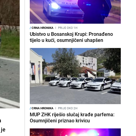
/
CRNA HRONIKA
I
PRIJE OKO 1H
Ubistvo u Bosanskoj Krupi: Pronađeno
tijelo u kući, osumnjičeni uhapšen
/
CRNA HRONIKA
I
PRIJE OKO 2H
MUP ZHK riješio slučaj krađe parfema:
a
Osumnjičeni priznao krivicu
 je