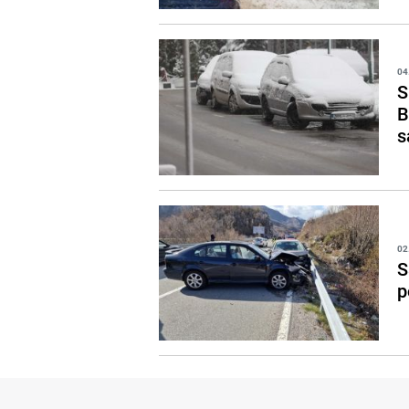
04
S
B
s
02
S
p