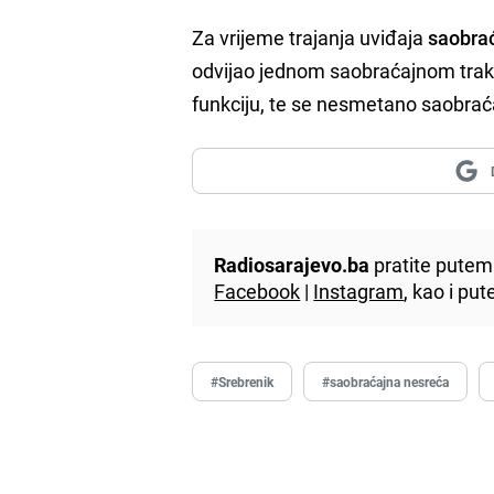
Za vrijeme trajanja uviđaja
saobraća
odvijao jednom saobraćajnom trako
funkciju, te se nesmetano saobra
Radiosarajevo.ba
pratite putem 
Facebook
|
Instagram
, kao i p
#Srebrenik
#saobraćajna nesreća