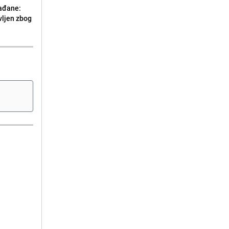
ađane:
vljen zbog