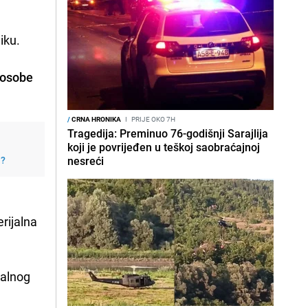
iku.
 osobe
/
CRNA HRONIKA
I
PRIJE OKO 7H
Tragedija: Preminuo 76-godišnji Sarajlija
koji je povrijeđen u teškoj saobraćajnoj
j?
nesreći
rijalna
nalnog