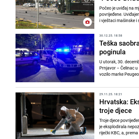
Počeo je uviđaj na mj
povrijeđene. Uviđaje
i vještaci mašinske i
30.12.25. 18:58
Teška saobra
poginula
U utorak, 30. decemb
Prnjavor – Čelinac u 
vozilo marke Peugeot 
29.11.25. 18:21
Hrvatska: Ek
troje djece
Troje djece povrijeđ
je eksplodirala nepoz
riječki KBC, a, prema