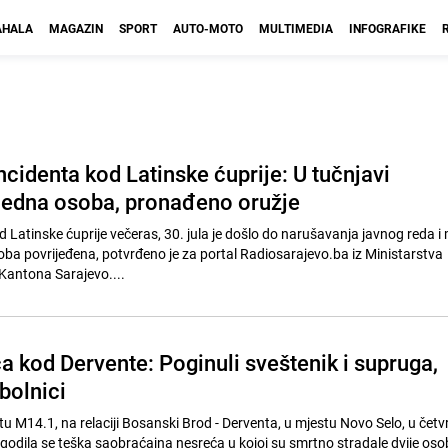
HALA
MAGAZIN
SPORT
AUTO-MOTO
MULTIMEDIA
INFOGRAFIKE
incidenta kod Latinske ćuprije: U tučnjavi
jedna osoba, pronađeno oružje
od Latinske ćuprije večeras, 30. jula je došlo do narušavanja javnog reda i 
soba povrijeđena, potvrđeno je za portal Radiosarajevo.ba iz Ministarstva
Kantona Sarajevo....
a kod Dervente: Poginuli sveštenik i supruga,
 bolnici
 M14.1, na relaciji Bosanski Brod - Derventa, u mjestu Novo Selo, u četvr
dogodila se teška saobraćajna nesreća u kojoj su smrtno stradale dvije os