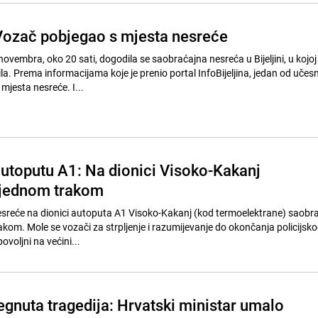
Vozač pobjegao s mjesta nesreće
novembra, oko 20 sati, dogodila se saobraćajna nesreća u Bijeljini, u kojoj
a. Prema informacijama koje je prenio portal InfoBijeljina, jedan od učes
 mjesta nesreće. I...
utoputu A1: Na dionici Visoko-Kakanj
 jednom trakom
sreće na dionici autoputa A1 Visoko-Kakanj (kod termoelektrane) saobr
kom. Mole se vozači za strpljenje i razumijevanje do okončanja policijsko
ovoljni na većini...
egnuta tragedija: Hrvatski ministar umalo