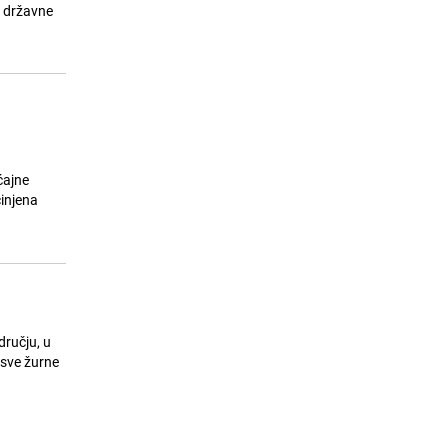
23.07.26. 11:06
|
SVIJET
z državne
ćajne
činjena
dručju, u
 sve žurne