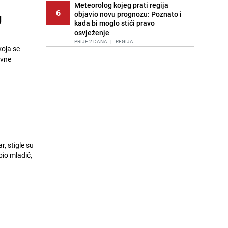
Meteorolog kojeg prati regija
6
objavio novu prognozu: Poznato i
g
kada bi moglo stići pravo
osvježenje
PRIJE 2 DANA
|
REGIJA
koja se
avne
Tuga nakon nesreće kod Neuma:
7
Supruga poginulog motocikliste
oglasila se emotivnom objavom
PRIJE 1 DAN
|
BOSNA I HERCEGOVINA
Lice Sarajeva koje ne smijemo
8
ignorisati: Ispod mosta pronađen
improvizovani dom
PRIJE 2 DANA
|
LOKALNE TEME
, stigle su
Agić kritizira političare u Bugojnu:
bio mladić,
9
Zbog straha od HDZ-a niko Vučiću
nije rekao istinu o Čipuljiću
PRIJE OKO 22H
|
TEME
Pijana sjela za volan: Osiguranje
10
:
odbilo isplatu štete na vozilu koje je
slupala Anja Ljubojević
PRIJE 1 DAN
|
BOSNA I HERCEGOVINA