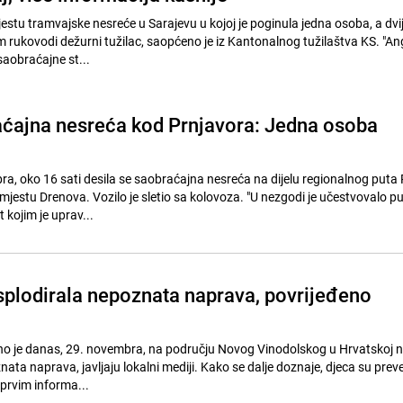
estu tramvajske nesreće u Sarajevu u kojoj je poginula jedna osoba, a dvi
m rukovodi dežurni tužilac, saopćeno je iz Kantonalnog tužilaštva KS. "An
 saobraćajne st...
ćajna nesreća kod Prnjavora: Jedna osoba
ra, oko 16 sati desila se saobraćajna nesreća na dijelu regionalnog puta
mjestu Drenova. Vozilo je sletio sa kolovoza. "U nezgodi je učestvovalo p
kojim je uprav...
splodirala nepoznata naprava, povrijeđeno
eno je danas, 29. novembra, na području Novog Vinodolskog u Hrvatskoj 
nata naprava, javljaju lokalni mediji. Kako se dalje doznaje, djeca su pre
 prvim informa...