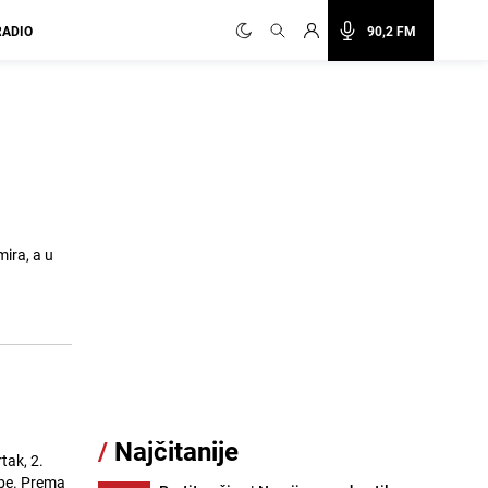
RADIO
90,2 FM
mira, a u
/
Najčitanije
tak, 2.
obe. Prema