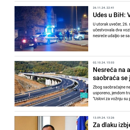
26.11.24. 22:41
Udes u BiH: 
U utorak uvečer, 26. 
učestvovala dva vozil
nesreće udaljio se sa
02.10.24. 15:03
Nesreća na a
saobraća se
Zbog saobraćajne ne
usporeno, jendom tra
"Uslovi za vožnju su p
13.09.24. 13:26
Za dlaku izbj