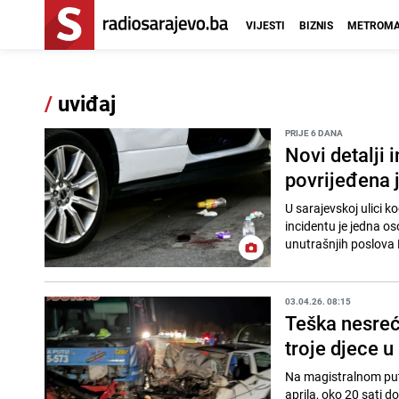
VIJESTI
BIZNIS
METROMA
/
uviđaj
PRIJE 6 DANA
Novi detalji 
povrijeđena 
U sarajevskoj ulici k
incidentu je jedna o
unutrašnjih poslova 
03.04.26. 08:15
Teška nesreć
troje djece u
Na magistralnom putu
aprila, oko 20 sati 