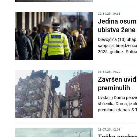
22.11.25. 19:38
Jedina osumn
ubistva žene
Djevojčica (13) uhap
saopćila, tinejdžeric
2025. godine. Policaj
06.11.25. 14:20
Završen uviđa
preminulih
Uviđaj u Domu penzio
štićenika Doma, je o
preminula danas, S.T
29.07.25. 12:08
Teška saobra