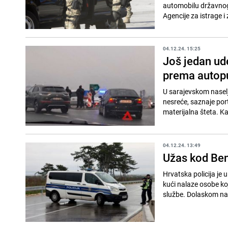
automobilu državnog 
Agencije za istrage i 
04.12.24. 15:25
Još jedan ude
prema autop
U sarajevskom naselju
nesreće, saznaje por
materijalna šteta. Ka
04.12.24. 13:49
Užas kod Ben
Hrvatska policija je 
kući nalaze osobe ko
službe. Dolaskom na