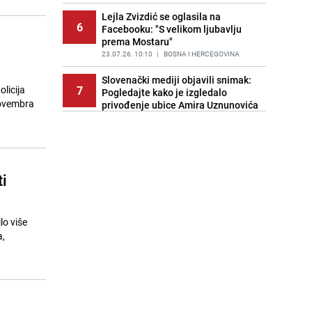
PRIJE 1 DAN
|
FOTO
Lejla Zvizdić se oglasila na
6
Facebooku: "S velikom ljubavlju
prema Mostaru"
23.07.26. 10:10
|
BOSNA I HERCEGOVINA
Slovenački mediji objavili snimak:
7
licija
Pogledajte kako je izgledalo
 novembra
privođenje ubice Amira Uznunovića
23.07.26. 10:22
|
REGIJA
Savez kolumnista | Biblioteci –
8
knjige. Narodna biblioteka –
narodu!
i
23.07.26. 10:22
|
TEME
Europski velikani čekaju odluku:
9
Pogledajte kako izgleda trening
lo više
Kerima Alajbegovića na Bjelašnici
a,
23.07.26. 10:39
|
NOGOMET
Naša tema | Tajna sretnih brakova?
10
Ovo je sedam mjesta u BiH bez
ijednog razvoda u 2025. godini
23.07.26. 10:40
|
TEME