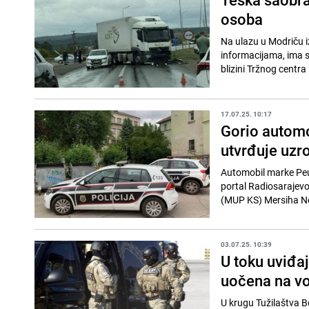
osoba
Na ulazu u Modriču 
informacijama, ima s
blizini Tržnog centra "
17.07.25. 10:17
Gorio automo
utvrđuje uzr
Automobil marke Peuge
portal Radiosarajevo
(MUP KS) Mersiha Nova
03.07.25. 10:39
U toku uviđa
uočena na vo
U krugu Tužilaštva B