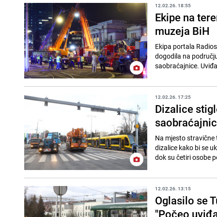
12.02.26. 18:55
Ekipe na ter
muzeja BiH
Ekipa portala Radios
dogodila na području
saobraćajnice. Uviđaj
12.02.26. 17:25
Dizalice stig
saobraćajni
Na mjesto stravične 
dizalice kako bi se u
dok su četiri osobe po
12.02.26. 13:15
Oglasilo se T
"Počeo uviđaj