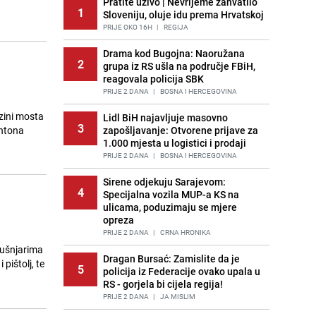
Pratite uživo | Nevrijeme zahvatilo
1
Sloveniju, oluje idu prema Hrvatskoj
PRIJE OKO 16H
|
REGIJA
Drama kod Bugojna: Naoružana
2
grupa iz RS ušla na područje FBiH,
reagovala policija SBK
PRIJE 2 DANA
|
BOSNA I HERCEGOVINA
izini mosta
Lidl BiH najavljuje masovno
3
antona
zapošljavanje: Otvorene prijave za
1.000 mjesta u logistici i prodaji
PRIJE 2 DANA
|
BOSNA I HERCEGOVINA
Sirene odjekuju Sarajevom:
4
Specijalna vozila MUP-a KS na
ulicama, poduzimaju se mjere
opreza
PRIJE 2 DANA
|
CRNA HRONIKA
Šušnjarima
Dragan Bursać: Zamislite da je
pištolj, te
5
policija iz Federacije ovako upala u
RS - gorjela bi cijela regija!
PRIJE 2 DANA
|
JA MISLIM