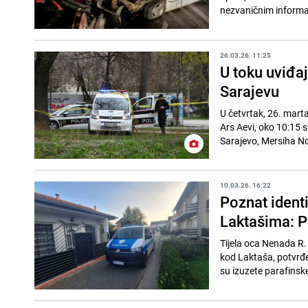
nezvaničnim informac
26.03.26. 11:25
U toku uviđaj
Sarajevu
U četvrtak, 26. marta
Ars Aevi, oko 10:15 
Sarajevo, Mersiha Nov
10.03.26. 16:22
Poznat identi
Laktašima: Po
Tijela oca Nenada R. 
kod Laktaša, potvrđe
su izuzete parafinske