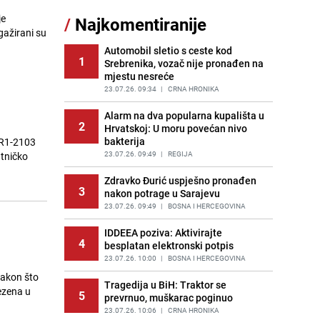
je
/
Najkomentiranije
Akcija na Dobrinji: Specijalci MUP-a
gažirani su
11
KS opkolili zgradu
Automobil sletio s ceste kod
PRIJE 1 DAN
|
LOKALNE TEME
1
Srebrenika, vozač nije pronađen na
mjestu nesreće
Šta se dešava u sarajevskom
12
naselju Vraca? Policija zaprimila
23.07.26. 09:34
|
CRNA HRONIKA
dojavu, izašli na teren
Alarm na dva popularna kupališta u
PRIJE 2 DANA
|
CRNA HRONIKA
2
Hrvatskoj: U moru povećan nivo
bakterija
 R1-2103
Znate li šta Dino Merlin pojede prije
13
izlaska na scenu? Njegov ritual
23.07.26. 09:49
|
REGIJA
utničko
iznenadio mnoge
Zdravko Đurić uspješno pronađen
PRIJE OKO 23H
|
SHOWBIZ
3
nakon potrage u Sarajevu
Nastavak provokacija: MUP RS
23.07.26. 09:49
|
BOSNA I HERCEGOVINA
14
oduzeo zastavu s ljiljanima i
sankcionisao vozača iz Bosanskog
IDDEEA poziva: Aktivirajte
4
Novog
besplatan elektronski potpis
PRIJE OKO 22H
23.07.26. 10:00
|
|
BOSNA I HERCEGOVINA
BOSNA I HERCEGOVINA
nakon što
Kako izgleda travnjak stadiona
Tragedija u BiH: Traktor se
vezena u
15
5
Koševo nakon tri koncerta Dine
prevrnuo, muškarac poginuo
Merlina
23.07.26. 10:06
|
CRNA HRONIKA