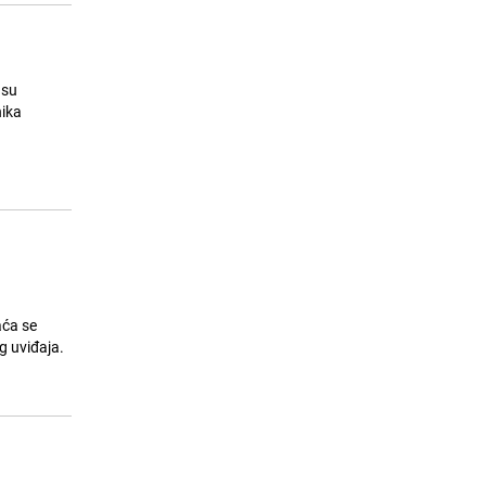
 su
nika
aća se
g uviđaja.