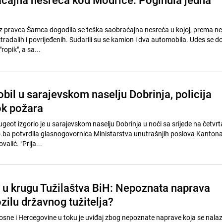
iz pravca Šamca dogodila se teška saobraćajna nesreća u kojoj, prema n
tradalih i povrijeđenih. Sudarili su se kamion i dva automobila. Udes se d
ropik", a sa...
bil u sarajevskom naselju Dobrinja, policija
ok požara
ot izgorio je u sarajevskom naselju Dobrinja u noći sa srijede na četvrta
.ba potvrdila glasnogovornica Ministarstva unutrašnjih poslova Kanton
lić. "Prija...
j u krugu Tužilaštva BiH: Nepoznata naprava
zilu državnog tužitelja?
osne i Hercegovine u toku je uviđaj zbog nepoznate naprave koja se nalaz