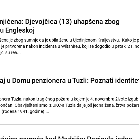
jičena: Djevojčica (13) uhapšena zbog
 u Engleskoj
šena je zbog sumnje da je ubila ženu u Ujedinjenom Kraljevstvu. Kako je po
a je pritvorena nakon incidenta u Wiltshireu, koji se dogodio u petak, 21.
ci su rea...
j u Domu penzionera u Tuzli: Poznati identitet
nera Tuzla, nakon tragičnog požara u kojem je 4. novembra živote izgubi
končan. Obaviješteni smo iz UKC-a Tuzla da je još jedna žena, žrtva požar
 (rođena 1941. godine)....
ćajna nesreća kod Modriče: Poginula jedna