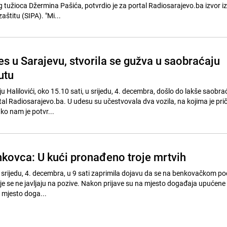
tužioca Džermina Pašića, potvrdio je za portal Radiosarajevo.ba izvor i
zaštitu (SIPA). "Mi...
s u Sarajevu, stvorila se gužva u saobraćaju
utu
 Halilovići, oko 15.10 sati, u srijedu, 4. decembra, došlo do lakše saobra
tal Radiosarajevo.ba. U udesu su učestvovala dva vozila, na kojima je pri
ko nam je potvr...
kovca: U kući pronađeno troje mrtvih
u srijedu, 4. decembra, u 9 sati zaprimila dojavu da se na benkovačkom po
je se ne javljaju na pozive. Nakon prijave su na mjesto događaja upućene
 mjesto doga...