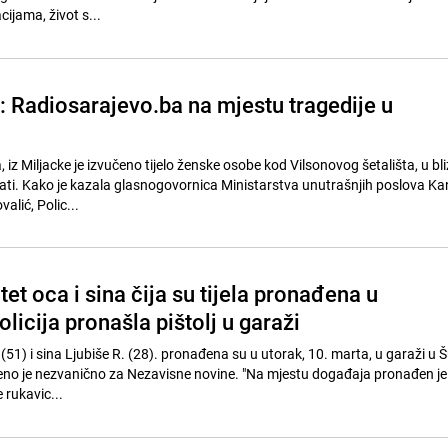
ijama, život s...
: Radiosarajevo.ba na mjestu tragedije u
, iz Miljacke je izvučeno tijelo ženske osobe kod Vilsonovog šetališta, u bl
sati. Kako je kazala glasnogovornica Ministarstva unutrašnjih poslova K
alić, Polic...
tet oca i sina čija su tijela pronađena u
licija pronašla pištolj u garaži
(51) i sina Ljubiše R. (28). pronađena su u utorak, 10. marta, u garaži u 
no je nezvanično za Nezavisne novine. "Na mjestu događaja pronađen je i 
 rukavic...