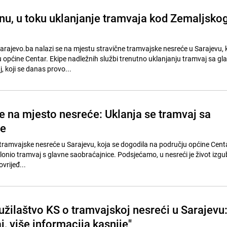
enu, u toku uklanjanje tramvaja kod Zemaljsko
arajevo.ba nalazi se na mjestu stravične tramvajske nesreće u Sarajevu, 
 općine Centar. Ekipe nadležnih službi trenutno uklanjanju tramvaj sa gl
, koji se danas provo...
le na mjesto nesreće: Uklanja se tramvaj sa
ce
tramvajske nesreće u Sarajevu, koja se dogodila na području općine Centar
klonio tramvaj s glavne saobraćajnice. Podsjećamo, u nesreći je život izgu
vrijeđ...
užilaštvo KS o tramvajskoj nesreći u Sarajevu
, više informacija kasnije"