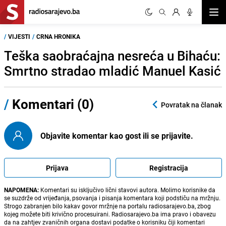
Otvor
/
VIJESTI
/
CRNA HRONIKA
Teška saobraćajna nesreća u Bihaću:
Smrtno stradao mladić Manuel Kasić
/
Komentari (0)
Povratak na članak
Objavite komentar kao gost ili se prijavite.
Prijava
Registracija
NAPOMENA:
Komentari su isključivo lični stavovi autora. Molimo korisnike da
se suzdrže od vrijeđanja, psovanja i pisanja komentara koji podstiču na mržnju.
Strogo zabranjen bilo kakav govor mržnje na portalu radiosarajevo.ba, zbog
kojeg možete biti krivično procesuirani. Radiosarajevo.ba ima pravo i obavezu
da na zahtjev zvaničnih organa dostavi podatke o korisniku čiji komentari