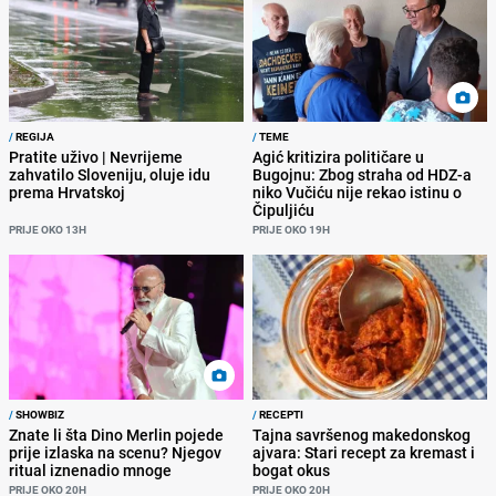
/
REGIJA
/
TEME
Pratite uživo | Nevrijeme
Agić kritizira političare u
zahvatilo Sloveniju, oluje idu
Bugojnu: Zbog straha od HDZ-a
prema Hrvatskoj
niko Vučiću nije rekao istinu o
Čipuljiću
PRIJE OKO 13H
PRIJE OKO 19H
/
SHOWBIZ
/
RECEPTI
Znate li šta Dino Merlin pojede
Tajna savršenog makedonskog
prije izlaska na scenu? Njegov
ajvara: Stari recept za kremast i
ritual iznenadio mnoge
bogat okus
PRIJE OKO 20H
PRIJE OKO 20H