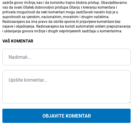
sadrže govor mržnje, kao i da korisniku trajno blokira pristup. Obaviještavamo
vas da svaki čitatelj dobrovoljno pristupa čitanju i kreiranju komentara i
prihvata mogućnost da neki komentari mogu sadržavati narativ koji je u
suprotnosti sa vjerskim, nacionalnim, moralnim i drugim načelima.
Radiosarajevo.ba ima pravo da obriše sporne ili prijavljene komentare bez
najave i objašnjenja. Radiosarajevo.ba koristi automatski sistem prepoznavanja
i uklanjanja govora mržnje i drugih neprimjerenih sadržaja u komentarima.
VAŠ KOMENTAR
OBJAVITE KOMENTAR