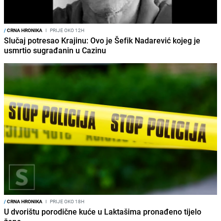
/
CRNA HRONIKA
I
PRIJE OKO 12H
Slučaj potresao Krajinu: Ovo je Šefik Nadarević kojeg je
usmrtio sugrađanin u Cazinu
/
CRNA HRONIKA
I
PRIJE OKO 18H
U dvorištu porodične kuće u Laktašima pronađeno tijelo