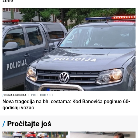
žene
/
CRNA HRONIKA
I
PRIJE OKO 18H
Nova tragedija na bh. cestama: Kod Banovića poginuo 60-
godišnji vozač
/
Pročitajte još