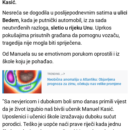
Kasić.
Nesreća se dogodila u poslijepodnevnim satima
u ulici
Bedem
, kada je putnički automobil, iz za sada
neutvrđenih razloga,
sletio u rijeku Unu
. Uprkos
pokušajima prisutnih građana da pomognu vozaču,
tragedija nije mogla biti spriječena.
Od Manuela su se emotivnom porukom oprostili i iz
škole koju je pohađao.
TRENDING
Neobična anomalija u Atlantiku: Objavljena
prognoza za zimu, očekuju nas velike promjene
"Sa nevjericom i dubokom boli smo danas primili vijest
da je život izgubio naš bivši učenik Manuel Kasić.
Uposlenici i učenici škole izražavaju duboku sućut
porodici. Teško je uopće naći prave riječi kada jednu