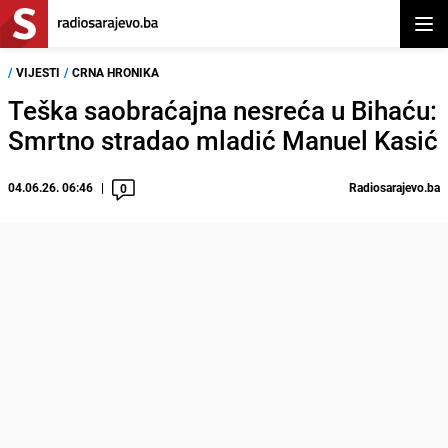
Otvor
/
VIJESTI
/
CRNA HRONIKA
Teška saobraćajna nesreća u Bihaću:
Smrtno stradao mladić Manuel Kasić
04.06.26. 06:46
Radiosarajevo.ba
0