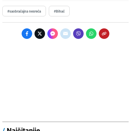
#saobraćajna nesreća
#Bihać
/
Najčitanije