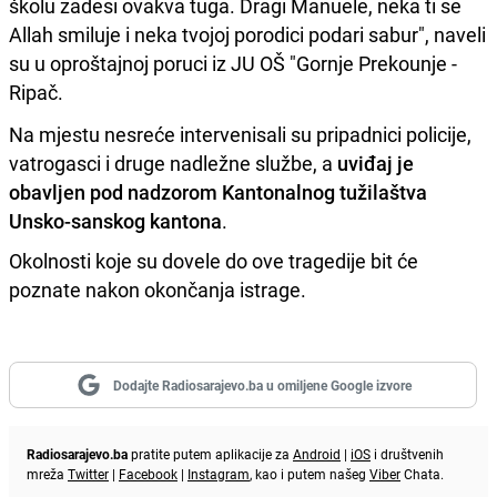
školu zadesi ovakva tuga. Dragi Manuele, neka ti se
Allah smiluje i neka tvojoj porodici podari sabur", naveli
su u oproštajnoj poruci iz JU OŠ "Gornje Prekounje -
Ripač.
Na mjestu nesreće intervenisali su pripadnici policije,
vatrogasci i druge nadležne službe, a
uviđaj je
obavljen pod nadzorom Kantonalnog tužilaštva
Unsko-sanskog kantona
.
Okolnosti koje su dovele do ove tragedije bit će
poznate nakon okončanja istrage.
Dodajte Radiosarajevo.ba u omiljene Google izvore
Radiosarajevo.ba
pratite putem aplikacije za
Android
|
iOS
i društvenih
mreža
Twitter
|
Facebook
|
Instagram
, kao i putem našeg
Viber
Chata.