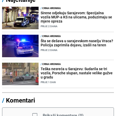
/
CRNA HRONIKA
Sirene odjekuju Sarajevom: Specijalna
vozila MUP-a KS na ulicama, poduzimaju se
mjere opreza
PRIJE 2 DANA
/
CRNA HRONIKA
Šta se dešava u sarajevskom naselju Vraca?
Policija zaprimila dojavu, izašli na teren
PRIJE 2 DANA
/
CRNA HRONIKA
Teška nesreća u Sarajevu: Sudarila se tri
vozila, Porsche slupan, nastale velike gužve
u gradu
PRIJE 1 DAN
/
Komentari
Prikaži komentare
(
0
)