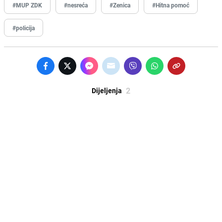
#MUP ZDK
#nesreća
#Zenica
#Hitna pomoć
#policija
2
Dijeljenja