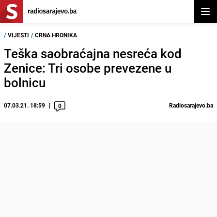
Otvor
/
VIJESTI
/
CRNA HRONIKA
Teška saobraćajna nesreća kod
Zenice: Tri osobe prevezene u
bolnicu
07.03.21. 18:59
Radiosarajevo.ba
0