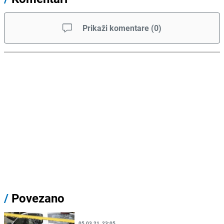
Prikaži komentare
(
0
)
/
Povezano
05.03.21. 23:05