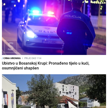
/
CRNA HRONIKA
I
PRIJE OKO 11H
Ubistvo u Bosanskoj Krupi: Pronađeno tijelo u kući,
osumnjičeni uhapšen