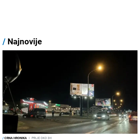
/
Najnovije
/
CRNA HRONIKA
I
PRIJE OKO 3H