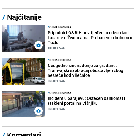
/
Najčitanije
/
CRNA HRONIKA
Pripadnici OS BiH povrijeđeni u udesu kod
kasarne u Živinicama: Prebačeni u bolnicu u
Tuzlu
PRIJE 1 DAN
/
CRNA HRONIKA
Neugodno iznenađenje za građane:
Tramvajski saobraćaj obustavljen zbog
nesreće kod Vijećnice
PRIJE 1 DAN
/
CRNA HRONIKA
Incident u Sarajevu: Oštećen bankomat i
stakleni portal na Višnjiku
PRIJE 1 DAN
/
Komentari