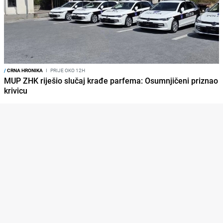
/
CRNA HRONIKA
I
PRIJE OKO 12H
MUP ZHK riješio slučaj krađe parfema: Osumnjičeni priznao
krivicu