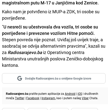
magistralnom putu M-17 u Janjićima kod Zenice.
Kako nam je potvrđeno iz MUP-a ZDK, tri osobe su
povrijeđene.
"
U nesreći su učestvovala dva vozila, tri osobe su
povrijeđene i prevezene vozilom Hitne pomoći.
Stepen povreda nije poznat. Uviđaj još uvijek traje, a
saobraćaj se odvija alternativnim pravcima", kazali su
za
Radiosarajevo.ba
iz Operativnog centra
Ministarstva unutrašnjih poslova Zeničko-dobojskog
kantona.
Dodajte Radiosarajevo.ba u omiljene Google izvore
Radiosarajevo.ba
pratite putem aplikacije za
Android
|
iOS
i društvenih
mreža
Twitter
|
Facebook
|
Instagram
, kao i putem našeg
Viber
Chata.