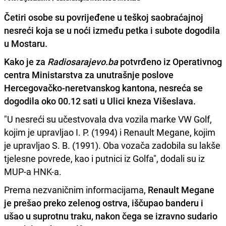
Četiri osobe su povrijeđene u teškoj saobraćajnoj
nesreći koja se u noći između petka i subote dogodila
u Mostaru.
Kako je za
Radiosarajevo.ba
potvrđeno iz Operativnog
centra Ministarstva za unutrašnje poslove
Hercegovačko-neretvanskog kantona, nesreća se
dogodila oko 00.12 sati u Ulici kneza Višeslava.
"U nesreći su učestvovala dva vozila marke VW Golf,
kojim je upravljao I. P. (1994) i Renault Megane, kojim
je upravljao S. B. (1991). Oba vozača zadobila su lakše
tjelesne povrede, kao i putnici iz Golfa", dodali su iz
MUP-a HNK-a.
Prema nezvaničnim informacijama,
Renault Megane
je prešao preko zelenog ostrva, iščupao banderu i
ušao u suprotnu traku, nakon čega se izravno sudario