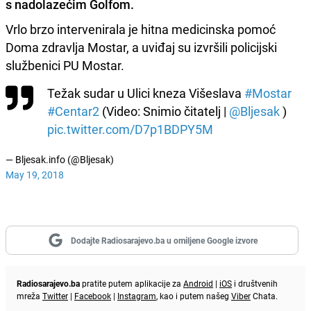
s nadolazećim Golfom.
Vrlo brzo intervenirala je hitna medicinska pomoć
Doma zdravlja Mostar, a uviđaj su izvršili policijski
službenici PU Mostar.
Težak sudar u Ulici kneza Višeslava
#Mostar
#Centar2
(Video: Snimio čitatelj |
@Bljesak
)
pic.twitter.com/D7p1BDPY5M
— Bljesak.info (@Bljesak)
May 19, 2018
Dodajte Radiosarajevo.ba u omiljene Google izvore
Radiosarajevo.ba
pratite putem aplikacije za
Android
|
iOS
i društvenih
mreža
Twitter
|
Facebook
|
Instagram
, kao i putem našeg
Viber
Chata.