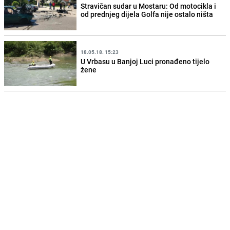
Stravičan sudar u Mostaru: Od motocikla i
od prednjeg dijela Golfa nije ostalo ništa
18.05.18. 15:23
U Vrbasu u Banjoj Luci pronađeno tijelo
žene