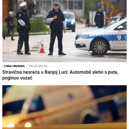
/
CRNA HRONIKA
I
PRIJE OKO 3H
Stravična nesreća u Banjoj Luci: Automobil sletio s puta,
poginuo vozač