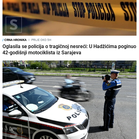
/
CRNA HRONIKA
I
PRIJE OKO 5H
Oglasila se policija o tragičnoj nesreći: U Hadžićima poginuo
42-godišnji motociklista iz Sarajeva