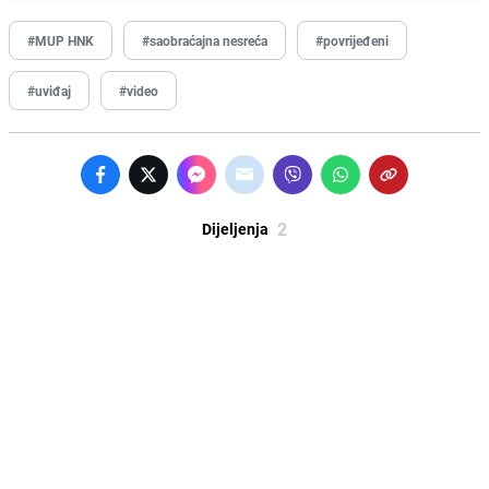
#MUP HNK
#saobraćajna nesreća
#povrijeđeni
#uviđaj
#video
2
Dijeljenja